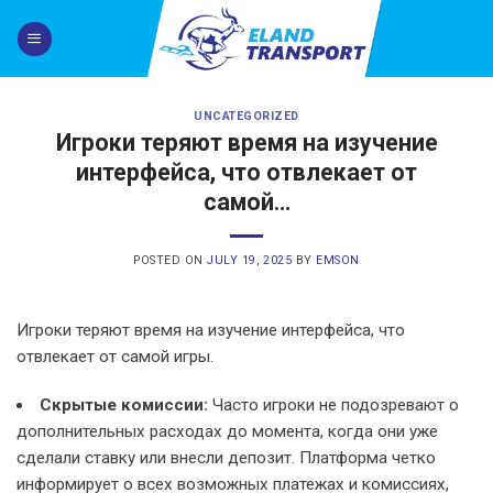
Skip
to
content
UNCATEGORIZED
Игроки теряют время на изучение
интерфейса, что отвлекает от
самой…
POSTED ON
JULY 19, 2025
BY
EMSON
Игроки теряют время на изучение интерфейса, что
отвлекает от самой игры.
Скрытые комиссии:
Часто игроки не подозревают о
дополнительных расходах до момента, когда они уже
сделали ставку или внесли депозит. Платформа четко
информирует о всех возможных платежах и комиссиях,