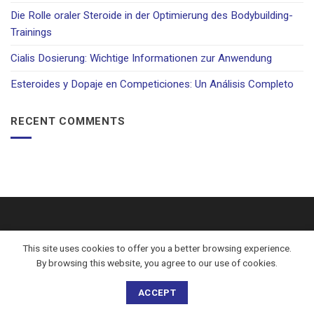
Die Rolle oraler Steroide in der Optimierung des Bodybuilding-
Trainings
Cialis Dosierung: Wichtige Informationen zur Anwendung
Esteroides y Dopaje en Competiciones: Un Análisis Completo
RECENT COMMENTS
This site uses cookies to offer you a better browsing experience.
By browsing this website, you agree to our use of cookies.
ACCEPT
Copyright 2026 ©
Eland Transport