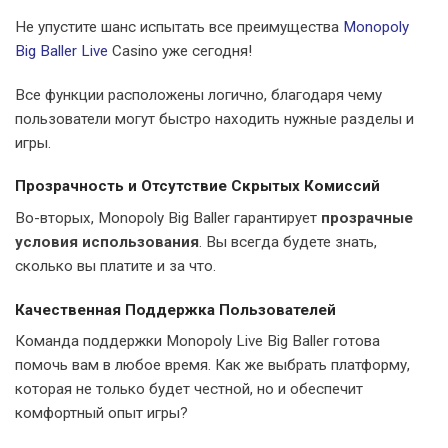
Не упустите шанс испытать все преимущества
Monopoly
Big Baller Live
Casino уже сегодня!
Все функции расположены логично, благодаря чему
пользователи могут быстро находить нужные разделы и
игры.
Прозрачность и Отсутствие Скрытых Комиссий
Во-вторых, Monopoly Big Baller гарантирует
прозрачные
условия использования
. Вы всегда будете знать,
сколько вы платите и за что.
Качественная Поддержка Пользователей
Команда поддержки Monopoly Live Big Baller готова
помочь вам в любое время. Как же выбрать платформу,
которая не только будет честной, но и обеспечит
комфортный опыт игры?