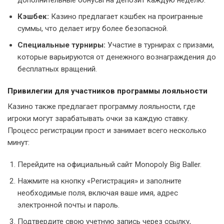
Кэшбек:
Казино предлагает кэшбек на проигранные
суммы, что делает игру более безопасной.
Специальные турниры:
Участие в турнирах с призами,
которые варьируются от денежного вознаграждения до
бесплатных вращений.
Привилегии для участников программы лояльности
Казино также предлагает программу лояльности, где
игроки могут зарабатывать очки за каждую ставку.
Процесс регистрации прост и занимает всего несколько
минут:
Перейдите на официальный сайт Monopoly Big Baller.
Нажмите на кнопку «Регистрация» и заполните
необходимые поля, включая ваше имя, адрес
электронной почты и пароль.
Подтвердите свою учетную запись через ссылку,