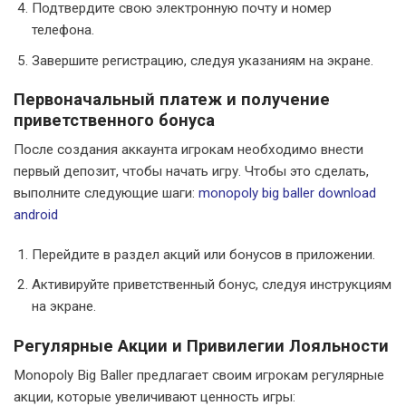
Подтвердите свою электронную почту и номер
телефона.
Завершите регистрацию, следуя указаниям на экране.
Первоначальный платеж и получение
приветственного бонуса
После создания аккаунта игрокам необходимо внести
первый депозит, чтобы начать игру. Чтобы это сделать,
выполните следующие шаги:
monopoly big baller download
android
Перейдите в раздел акций или бонусов в приложении.
Активируйте приветственный бонус, следуя инструкциям
на экране.
Регулярные Акции и Привилегии Лояльности
Monopoly Big Baller предлагает своим игрокам регулярные
акции, которые увеличивают ценность игры: