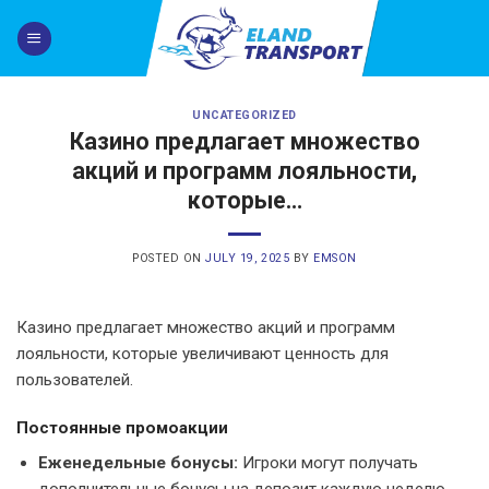
Skip
to
content
UNCATEGORIZED
Казино предлагает множество
акций и программ лояльности,
которые…
POSTED ON
JULY 19, 2025
BY
EMSON
Казино предлагает множество акций и программ
лояльности, которые увеличивают ценность для
пользователей.
Постоянные промоакции
Еженедельные бонусы:
Игроки могут получать
дополнительные бонусы на депозит каждую неделю.