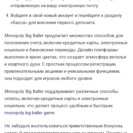
отправленную на вашу электронную почту.
Войдите в свой новый аккаунт и перейдите к разделу
«Касса» для внесения первого депозита.
Monopoly Big Baller предлагает множество способов для
пополнения счета, включая кредитные карты, электронные
кошельки и банковские переводы. Дизайн платформы
выполнен в ярких цветах, что создает атмосферу веселья
и азартного духа. С простым процессом регистрации,
привлекательными акциями и уникальными функциями,
она подходит для игроков любого уровня.
Monopoly Big Baller поддерживает различные способы
оплаты, включая кредитные карты и электронные
кошельки, что делает процесс удобным и быстрым.
monopoly big baller game
Не забудьте воспользоваться приветственным бонусом,
который предоставляется всем новым игрокам. Основные