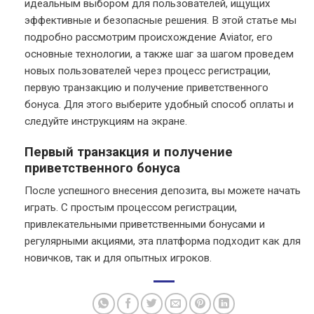
идеальным выбором для пользователей, ищущих
эффективные и безопасные решения. В этой статье мы
подробно рассмотрим происхождение Aviator, его
основные технологии, а также шаг за шагом проведем
новых пользователей через процесс регистрации,
первую транзакцию и получение приветственного
бонуса. Для этого выберите удобный способ оплаты и
следуйте инструкциям на экране.
Первый транзакция и получение
приветственного бонуса
После успешного внесения депозита, вы можете начать
играть. С простым процессом регистрации,
привлекательными приветственными бонусами и
регулярными акциями, эта платформа подходит как для
новичков, так и для опытных игроков.