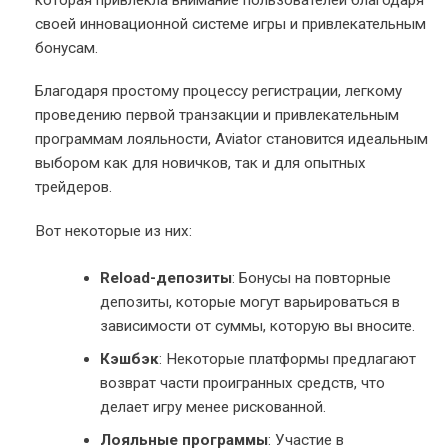
своей инновационной системе игры и привлекательным
бонусам.
Благодаря простому процессу регистрации, легкому
проведению первой транзакции и привлекательным
программам лояльности, Aviator становится идеальным
выбором как для новичков, так и для опытных
трейдеров.
Вот некоторые из них:
Reload-депозиты
: Бонусы на повторные
депозиты, которые могут варьироваться в
зависимости от суммы, которую вы вносите.
Кэшбэк
: Некоторые платформы предлагают
возврат части проигранных средств, что
делает игру менее рискованной.
Лояльные программы
: Участие в