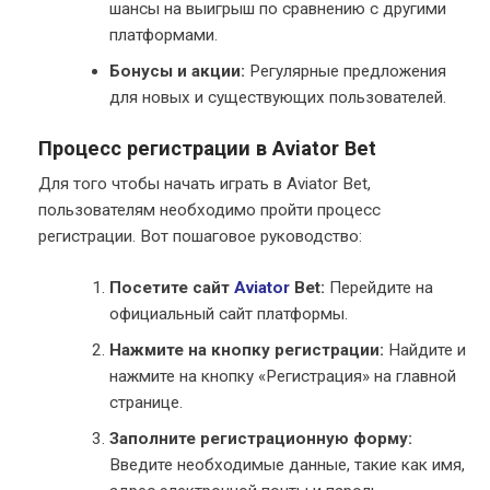
шансы на выигрыш по сравнению с другими
платформами.
Бонусы и акции:
Регулярные предложения
для новых и существующих пользователей.
Процесс регистрации в Aviator Bet
Для того чтобы начать играть в Aviator Bet,
пользователям необходимо пройти процесс
регистрации. Вот пошаговое руководство:
Посетите сайт
Aviator
Bet:
Перейдите на
официальный сайт платформы.
Нажмите на кнопку регистрации:
Найдите и
нажмите на кнопку «Регистрация» на главной
странице.
Заполните регистрационную форму:
Введите необходимые данные, такие как имя,