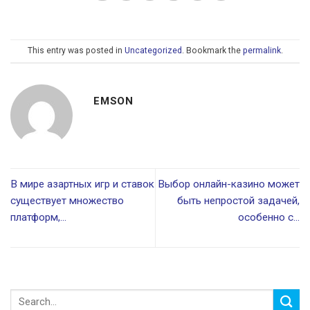
This entry was posted in
Uncategorized
. Bookmark the
permalink
.
EMSON
В мире азартных игр и ставок
Выбор онлайн-казино может
существует множество
быть непростой задачей,
платформ,…
особенно с…