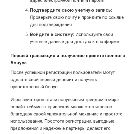
адрес электронной почты и пароль.
Подтвердите свою учетную запись:
Проверьте свою почту и пройдите по ссылке
для подтверждения.
Войдите в систему:
Используйте свои
учетные данные для доступа к платформе.
Первый транзакция и получение приветственного
бонуса
После успешной регистрации пользователи могут
сделать свой первый депозит и получить
приветственный бонус.
Игры авиаторов стали популярным трендом в мире
онлайн-гейминга, привлекая множество игроков
благодаря своей увлекательной механике и простоте
использования. Простота регистрации, выгодные
предложения и надежные партнеры делают его