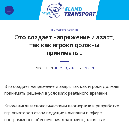
Skip
to
content
UNCATEGORIZED
Это создает напряжение и азарт,
так как игроки должны
принимать…
POSTED ON
JULY 19, 2025
BY
EMSON
Это создает напряжение и азарт, так как игроки должны
принимать решения в условиях реального времени.
Ключевыми технологическими партнерами в разработке
игр авиаторов стали ведущие компании в сфере
программного обеспечения для казино, такие как: