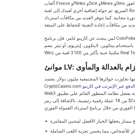
ألعاب Freeze وPlinko وDice وMines وDino هي مجرد علامات على الجزء الخارجي من اللعبة، مما يتيح لك فرصة الفوز
السريع، ثم جولة إضافية أخرى تُعيدك إلى لعبة Roguelike المفضلة لديك. أحدث خطة مدعوة هنا هي مكافآت ضخمة بنسبة
8، تصل إلى 10,100 دولار أمريكي من مكافآت العملات المشفرة و300 دورة مجانية. كما تتوفر العديد من مكافآت استرداد
لمن يبحث عن كازينو غامر، فإن برنامج CoinPoker للمقامرة المباشرة مُجهّز لك. لتجربة اللعب على سطح المكتب، ستحصل
استخدام بيتكوين، لايتكوين، إيثريوم، أو تيثر. يضم
LV: الالتزام بالعدالة والمأوى
ئزها الكبرى، حيث تقدم أكثر من 120 لعبة، بعضها تجاوزت جوائزها المجتمعية مليون دولار. يجسد
Web3 مع ألعاب الكازينو التقليدية بفضل نظامه المتطور القائم على تطبيق Telegram. يدعم هذا الكازينو المحلي المحدود أكثر
من 18 عملة رقمية رئيسية، بالإضافة إلى رمز $Casino الحصري، مما يوفر للاعبين ثقة لا مثيل لها في حس اللعب. يتجلى التزام