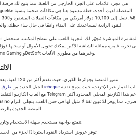
00%
النقود الرائعة لمساعدتك على البقاء واقفًا في حال ساء حظك، والعديد من مكافآت إعادة التعبئة للحفاظ على المتعة.
 تجربة غامرة مماثلة للشاشة الأكبر. يمكنك تحويل الأموال أو سحبها فورًا ب
Winz مكتبةً غنية بأكثر من 3100 لعبة من Real Time Gaming وBetSoft وغيرهما من مطوري الألعاب.
موانئ 
تتميز المنصة بجوا
ألعاب القمار عبر الإنترنت، حيث يدمج تقنية
طرق الدفع عبر الإنترنت في كازينو icheque
CryptoCasino.com الجيل الجديد من
المنصة الجديدة بالرضا الفوري من خلال برنامج استرداد العمولة الفوري.
تتمتع بواجهة مستخدم سهلة الاستخدام وتاريخ ممتاز يجعلها الخيار الأفضل لمحبي المقامرة.
توفر عروض استرداد النقود استردادًا لجزء من الخسائر للأشخاص، مما يحسن تجربة اللعب الشاملة.