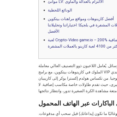
موانئ LV: الالتزام بالعدالة والمأوى
الودائع اللحظية
أفضل كازينوهات ومواقع مراهنات بيتكوين
ات المشفرة في بلجيكا: اختياراتنا وتحليلاتنا
الأفضل
لعبة Crypto-Video game.io – 200% إضافية
410 لعبة كازينو بالعملات المشفرة
ئل. يُعامل اللاعبون ذوو التصنيف العالي معاملة
الملوك في كازينوهات بيتكوين، مع برامج VIP مخصصة مصممة لإبقائك على اطلاع دائم باللعبة. تخيل الآن عروض استرداد نقدي
يا. من تكساس هولدم إكسترا بوكر إلى كاريبيان
 الكبرى، حيث تقدم طاولات خاصة مكاسب إضافية.
لا
الباكارات عبر الهاتف المحمول
وغالبًا ما تكون إيداعاتك) قبل سحب أي مدفوعات.