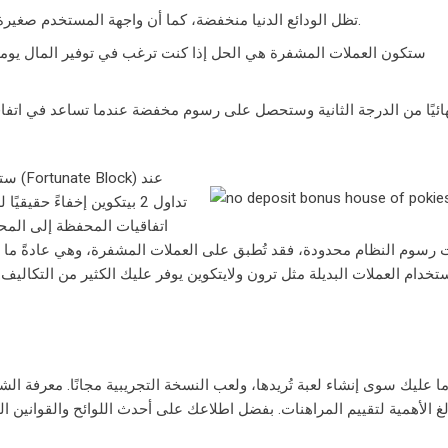
تظل الودائع الدنيا منخفضة، كما أن واجهة المستخدم صغيرة ويمكنك الوصول إلى هاتفك المحمول بسرعة.
ستكون العملات المشفرة هي الحل إذا كنت ترغب في توفير المال يوميً
ستوف
تداول 2 بيتكوين إخفاءً حقي
اتفاقيات المحفظة إلى المحف
 رسوم النظام محدودة، فقد تُطبق على العملات المشفرة، وهي عادةً ما تك
تخدام العملات البديلة مثل ترون ولايتكوين يوفر عليك الكثير من التكالي
ا عليك سوى إنشاء لعبة تُريدها، ولعب النسخة التجريبية مجانًا. معرفة الش
لغ الأهمية لتقييم المراهنات. بفضل اطلاعك على أحدث اللوائح والقوانين ا