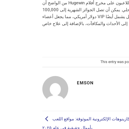
من الواضح أن Hugewin يُركز على توفير قيمة كبيرة للمشاركين، وليس مجرد إصدار فاخر. يحصل اللاعبون على مخرج أفلام
خاص بهم، وعروض ترويجية خاصة، ونطاق رئيسي لمجموعة أخبار الكازينو المحلي. يمكن أن تصل الجوائز الشهرية إلى 100,000
دولار أمريكي، مما يجعل أعضاء VIP يشعرون بالرضا والخصوصية. مستوى النخبة لا يقتصر على المال فحسب، بل يشمل أيضًا
This entry was po
EMSON
أفضل الكازينوهات الإلكترونية الموثوقة: مواقع اللعب
بأموال حقيقية في عام ٢٠٢٥