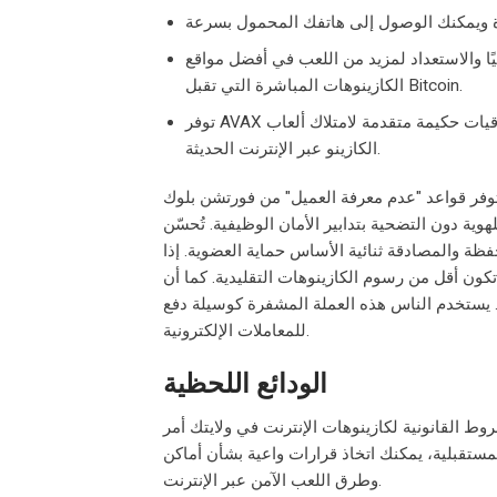
ا والاستعداد لمزيد من اللعب في أفضل مواقع
الكازينوهات المباشرة التي تقبل Bitcoin.
توفر AVAX نهائيًا من الدرجة الثانية وستحصل على رسوم مخفضة عندما تساعد في اتفاقيات حكيمة متقدمة لامتلاك ألعاب
الكازينو عبر الإنترنت الحديثة.
ر قواعد "عدم معرفة العميل" من فورتشن بلوك (Fortunate Block) عند
قيًا للهوية دون التضحية بتدابير الأمان الوظيفية. تُحسّن
ظة والمصادقة ثنائية الأساس حماية العضوية. إذا
ون أقل من رسوم الكازينوهات التقليدية. كما أن
ف. يستخدم الناس هذه العملة المشفرة كوسيلة دفع
للمعاملات الإلكترونية.
الودائع اللحظية
روط القانونية لكازينوهات الإنترنت في ولايتك أمر
لمستقبلية، يمكنك اتخاذ قرارات واعية بشأن أماكن
وطرق اللعب الآمن عبر الإنترنت.