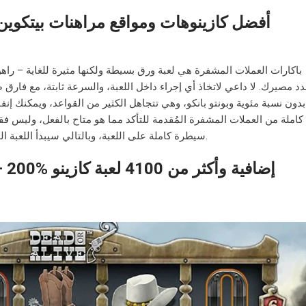
أفضل كازينوهات ومواقع مراهنات بيتكوين
باكارات العملات المشفرة هي لعبة ورق بسيطة ولكنها مثيرة للغاية – راهن
د مصيرك. لا داعي لاتخاذ أي إجراء داخل اللعبة، والسرعة ثابتة، مع فارق 
بدون نسبة مئوية وبونتو بانكو، وهي تتجاهل الكثير من القواعد، ويمكنك إنف
كاملة من العملات المشفرة المُقدمة للتأكد مما هو متاح بالفعل، وليس فقط
سيطرة كاملة على اللعبة، وبالتالي سيبدأ اللعبة الخاصة الجديدة بمجرد دخول جميع رهانات اللاعبين.