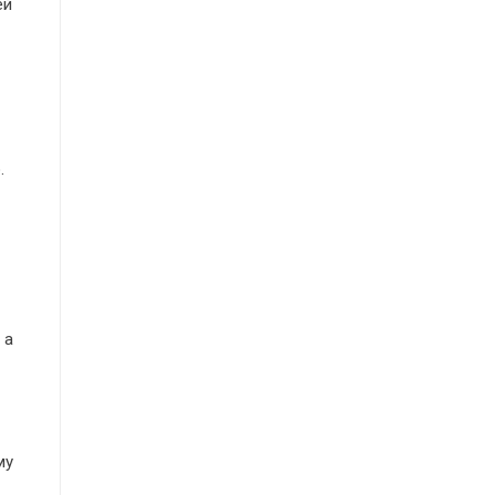
ей
.
 а
му