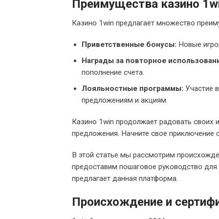
Преимущества казино 1wi
Казино 1win предлагает множество преим
Приветственные бонусы:
Новые игрок
Награды за повторное использовани
пополнение счета.
Лояльностные программы:
Участие в
предложениям и акциям.
Казино 1win продолжает радовать своих 
предложения. Начните свое приключение с
В этой статье мы рассмотрим происхожден
предоставим пошаговое руководство для 
предлагает данная платформа.
Происхождение и сертиф