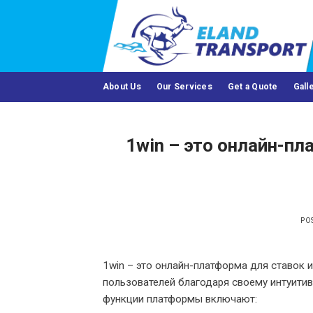
Skip
to
content
About Us
Our Services
Get a Quote
Gall
1win – это онлайн-пл
PO
1win – это онлайн-платформа для ставок 
пользователей благодаря своему интуити
функции платформы включают: