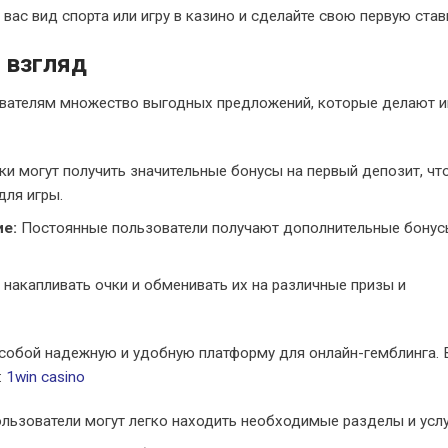
ас вид спорта или игру в казино и сделайте свою первую став
 взгляд
ователям множество выгодных предложений, которые делают и
и могут получить значительные бонусы на первый депозит, чт
для игры.
е:
Постоянные пользователи получают дополнительные бонус
 накапливать очки и обменивать их на различные призы и
 собой надежную и удобную платформу для онлайн-гемблинга. 
:
1win casino
льзователи могут легко находить необходимые разделы и услу