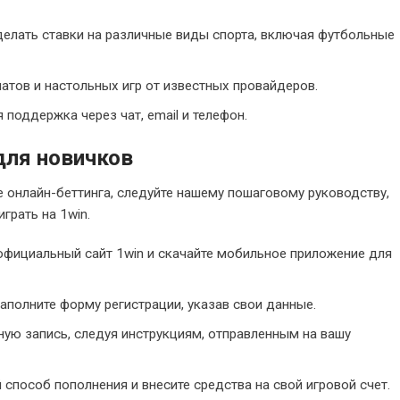
лать ставки на различные виды спорта, включая футбольные
тов и настольных игр от известных провайдеров.
 поддержка через чат, email и телефон.
для новичков
е онлайн-беттинга, следуйте нашему пошаговому руководству,
грать на 1win.
официальный сайт 1win и скачайте мобильное приложение для
аполните форму регистрации, указав свои данные.
ую запись, следуя инструкциям, отправленным на вашу
способ пополнения и внесите средства на свой игровой счет.