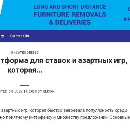
in
ery
Contact Us
UNCATEGORIZED
атформа для ставок и азартных игр,
которая…
STED ON
JULY 19, 2025
BY
EMSON
и азартных игр, которая быстро завоевала популярность среди
вно понятному интерфейсу и множеству предложений. Основные