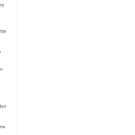
ку.
гру
о
ы
Вот
ги.