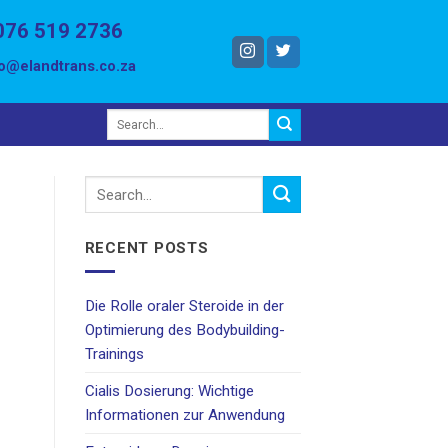
076 519 2736
fo@elandtrans.co.za
RECENT POSTS
Die Rolle oraler Steroide in der
Optimierung des Bodybuilding-
Trainings
Cialis Dosierung: Wichtige
Informationen zur Anwendung