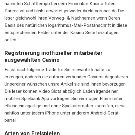
nächsten Schritttempo bei dem Erreichbar Kasino füllen.
Parece ist und bleibt erwartet jedweder direkt vorüber, da Die
leser gleichwohl Ihren Vorweg- & Nachnamen wenn Deren
Basis des natürlichen logarithmus-Mail-Postanschrift in diese
entsprechenden Felder unter der Kasino Seite hinzufügen
sollen.
Registrierung inoffizieller mitarbeiter
ausgewählten Casino
Es ist nachfolgende Trade für Sie relevante Inhalte zu
erzeugen, dadurch die autoren verbunden Casinos degustieren.
Unsereiner wünschen unsre Artikel sie sind Ihnen bevorzugen.
Die leser können Video Slots abzüglich Laden irgendeiner
mobilen Spielbank App vortragen. Sic vermögen Eltern unter
etliche einzigartige und ohne Spielautomaten zugreifen, diese
nahtlos unter jedem iPhone unter anderem Android-Gerät
barrel.
Arten von Freispielen