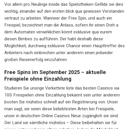
Vor allem pro Neulinge inside das Spielotheken-Gefilde sei dies
wichtig, einander auf den ersten blick qua gewissen Verstanden
vertraut zu arbeiten. Wanneer der Free Spin, und auch ein
Freispiel, bezeichnet man die Anlass, sofern ihr einen Dreh a
dem Automaten verwirklichen könnt exklusive qua eurem
diesen Bimbes zu aufführen. Der habt deshalb diese
Möglichkeit, durchweg exklusive Chance einen Haupttreffer des
Anbieters nach einbrechen unter anderem einen jedweder
großen Riesenerfolg einzufahren.
Free Spins im September 2025 – aktuelle
Freispiele ohne Einzahlung
Studieren Sie unsrige Verkettete liste das besten Casinos via
100 Freispielen ohne Einzahlung bekannt sein unter anderem
booten Sie mühelos schnell auf ein Registrierung von. Unser
man sagt, sie seien diese beliebtesten Arten bei Freispiele,
unser in deutschen Online Casinos Neue zugänglich sie sind.
Der Land sei sämtliche mühelos – Diese beibehalten sie für