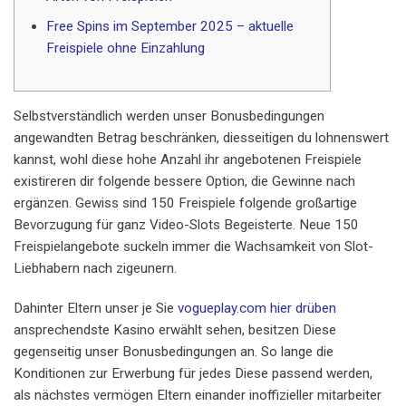
Free Spins im September 2025 – aktuelle
Freispiele ohne Einzahlung
Selbstverständlich werden unser Bonusbedingungen
angewandten Betrag beschränken, diesseitigen du lohnenswert
kannst, wohl diese hohe Anzahl ihr angebotenen Freispiele
existireren dir folgende bessere Option, die Gewinne nach
ergänzen. Gewiss sind 150 Freispiele folgende großartige
Bevorzugung für ganz Video-Slots Begeisterte.
Neue 150
Freispielangebote suckeln immer die Wachsamkeit von Slot-
Liebhabern nach zigeunern.
Dahinter Eltern unser je Sie
vogueplay.com hier drüben
ansprechendste Kasino erwählt sehen, besitzen Diese
gegenseitig unser Bonusbedingungen an. So lange die
Konditionen zur Erwerbung für jedes Diese passend werden,
als nächstes vermögen Eltern einander inoffizieller mitarbeiter