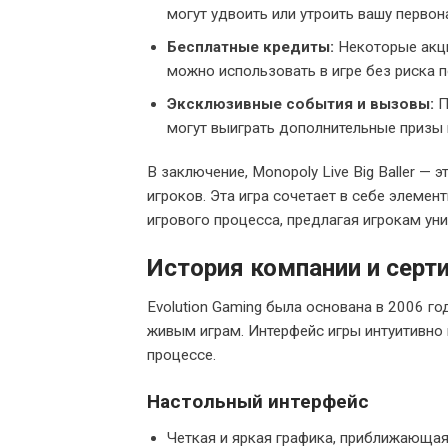
могут удвоить или утроить вашу первон
Бесплатные кредиты:
Некоторые акци
можно использовать в игре без риска п
Эксклюзивные события и вызовы:
П
могут выиграть дополнительные призы и
В заключение, Monopoly Live Big Baller — 
игроков. Эта игра сочетает в себе элеме
игрового процесса, предлагая игрокам ун
История компании и серт
Evolution Gaming была основана в 2006 го
живым играм. Интерфейс игры интуитивно 
процессе.
Настольный интерфейс
Четкая и яркая графика, приближающая