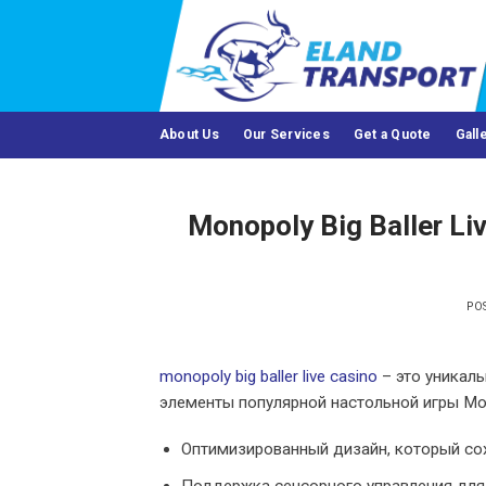
Skip
to
content
About Us
Our Services
Get a Quote
Gall
Monopoly Big Baller L
PO
monopoly big baller live casino
– это уникаль
элементы популярной настольной игры Mon
Оптимизированный дизайн, который сох
Поддержка сенсорного управления для 