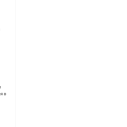
и
м
я в