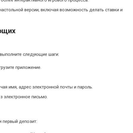
настольной версии, включая возможность делать ставки и
ющих
r, выполните следующие шаги:
грузите приложение.
чая имя, адрес электронной почты и пароль.
з электронное письмо.
и первый депозит: