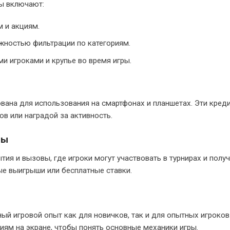
ы включают:
 и акциям.
жностью фильтрации по категориям.
и игроками и крупье во время игры.
ана для использования на смартфонах и планшетах. Эти кред
ов или наградой за активность.
вы
ия и вызовы, где игроки могут участвовать в турнирах и полу
ые выигрыши или бесплатные ставки.
ьный игровой опыт как для новичков, так и для опытных игроков
иям на экране, чтобы понять основные механики игры.