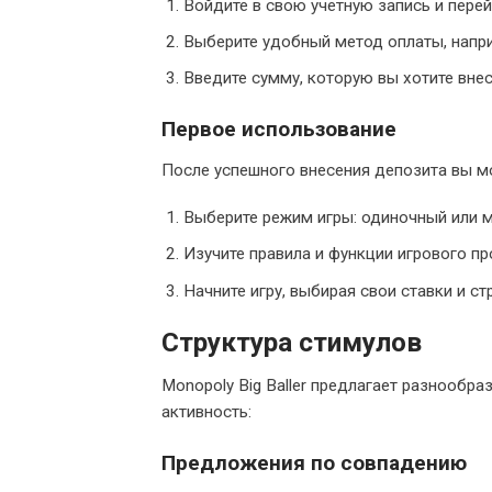
Войдите в свою учетную запись и перей
Выберите удобный метод оплаты, напри
Введите сумму, которую вы хотите внес
Первое использование
После успешного внесения депозита вы мо
Выберите режим игры: одиночный или 
Изучите правила и функции игрового п
Начните игру, выбирая свои ставки и стр
Структура стимулов
Monopoly Big Baller предлагает разнообра
активность:
Предложения по совпадению