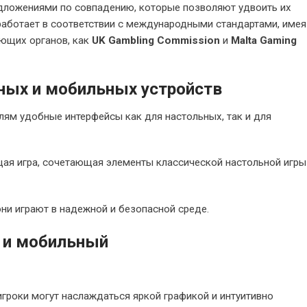
дложениями по совпадению, которые позволяют удвоить их
о работает в соответствии с международными стандартами, имея
ующих органов, как
UK Gambling Commission
и
Malta Gaming
ных и мобильных устройств
елям удобные интерфейсы как для настольных, так и для
ющая игра, сочетающая элементы классической настольной игры
они играют в надежной и безопасной среде.
 и мобильный
 игроки могут наслаждаться яркой графикой и интуитивно