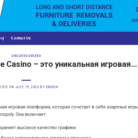
in
ery
Contact Us
UNCATEGORIZED
ive Casino – это уникальная игровая…
STED ON
JULY 19, 2025
BY
EMSON
ная игровая платформа, которая сочетает в себе азартные игры
opoly. Она включает:
раняет высокое качество графики.
более интерактивного игрового процесса.