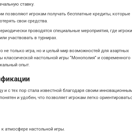
ачальную ставку.
и позволяют игрокам получать бесплатные кредиты, которые
отерять свои средства.
ериодически проводятся специальные мероприятия, где игрок
ли участвовать в турнирах.
это не только игра, но и целый мир возможностей для азартных
нты классической настольной игры “Монополия” и современного
икальный опыт.
ификации
ду и с тех пор стала известной благодаря своим инновационны
понятен и удобен, что позволяет игрокам легко ориентироватьс
 к атмосфере настольной игры.