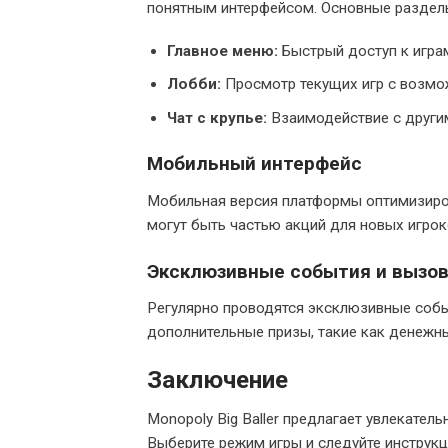
понятным интерфейсом. Основные раздел
Главное меню:
Быстрый доступ к играм
Лобби:
Просмотр текущих игр с возмо
Чат с крупье:
Взаимодействие с другим
Мобильный интерфейс
Мобильная версия платформы оптимизиров
могут быть частью акций для новых игрок
Эксклюзивные события и вызо
Регулярно проводятся эксклюзивные событ
дополнительные призы, такие как денежн
Заключение
Monopoly Big Baller предлагает увлекател
Выберите режим игры и следуйте инструкц