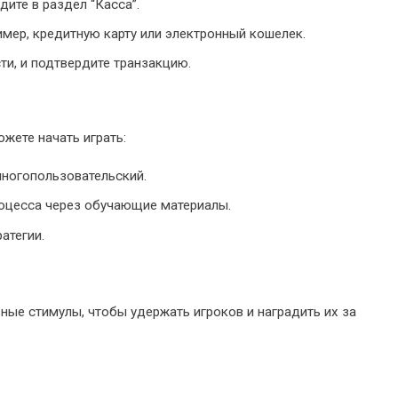
дите в раздел “Касса”.
мер, кредитную карту или электронный кошелек.
ти, и подтвердите транзакцию.
жете начать играть:
многопользовательский.
роцесса через обучающие материалы.
атегии.
зные стимулы, чтобы удержать игроков и наградить их за