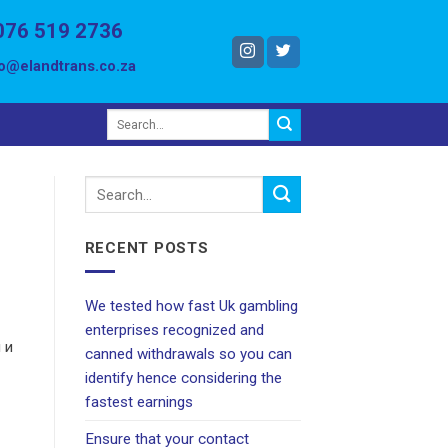
076 519 2736
fo@elandtrans.co.za
RECENT POSTS
We tested how fast Uk gambling
enterprises recognized and
 и
canned withdrawals so you can
identify hence considering the
fastest earnings
Ensure that your contact