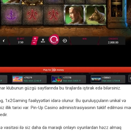
ar klubunun güzgü saytlarında bu tirajlarda iştirak edə bilərsiniz.
 1x2Gaming fəaliyyətləri idarə olunur. Bu quruluşçuların unikal və
z illik tarixi var. Pin-Up Casino administrasiyasının təklif edilməsi mə
edir.
 vasitəsi ilə siz daha da maraqlı onlayn oyunlardan həzz almaq