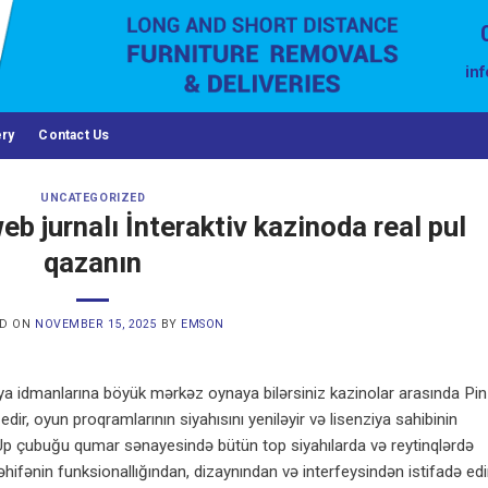
in
ery
Contact Us
UNCATEGORIZED
b jurnalı İnteraktiv kazinoda real pul
qazanın
ED ON
NOVEMBER 15, 2025
BY
EMSON
siya idmanlarına böyük mərkəz oynaya bilərsiniz kazinolar arasında Pi
edir, oyun proqramlarının siyahısını yeniləyir və lisenziya sahibinin
in Up çubuğu qumar sənayesində bütün top siyahılarda və reytinqlərdə
hifənin funksionallığından, dizaynından və interfeysindən istifadə edir