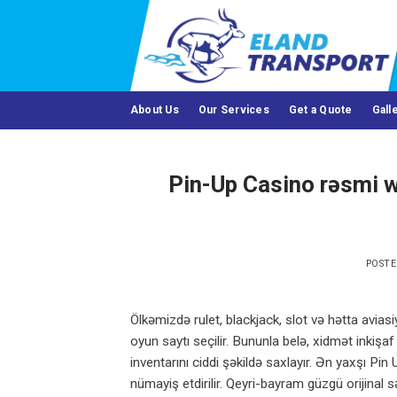
Skip
to
content
About Us
Our Services
Get a Quote
Gall
Pin-Up Casino rəsmi we
POST
Ölkəmizdə rulet, blackjack, slot və hətta avia
oyun saytı seçilir. Bununla belə, xidmət inkişaf 
inventarını ciddi şəkildə saxlayır. Ən yaxşı P
nümayiş etdirilir.
Qeyri-bayram güzgü orijinal sə