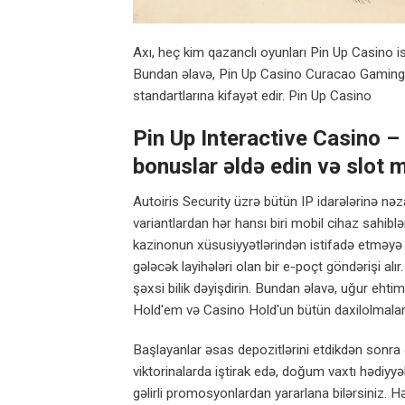
Axı, heç kim qazanclı oyunları Pin Up Casino is
Bundan əlavə, Pin Up Casino Curacao Gaming Auth
standartlarına kifayət edir. Pin Up Casino
Pin Up Interactive Casino – 
bonuslar əldə edin və slot 
Autoiris Security üzrə bütün IP idarələrinə nəza
variantlardan hər hansı biri mobil cihaz sahib
kazinonun xüsusiyyətlərindən istifadə etməyə
gələcək layihələri olan bir e-poçt göndərişi alır
şəxsi bilik dəyişdirin. Bundan əlavə, uğur ehtim
Hold'em və Casino Hold'un bütün daxilolmaları ilə
Başlayanlar əsas depozitlərini etdikdən sonra 
viktorinalarda iştirak edə, doğum vaxtı hədiy
gəlirli promosyonlardan yararlana bilərsiniz. 