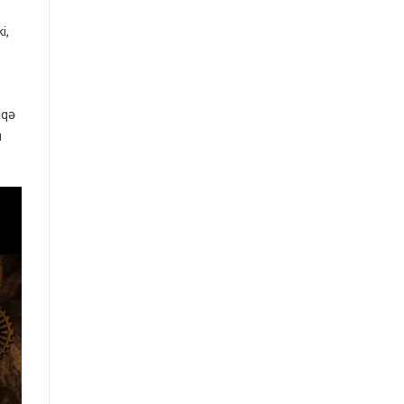
i,
aqə
ı