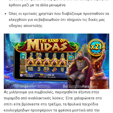
έρθουν μαζί με τα άλλα μειωμένα.
Όλες οι κριτικές χρηστών που διαβάζουμε προσπαθούν να
ελεγχθούν για να βεβαιωθούν ότι πληρούν τις δικές μας
οδηγίες αποστολής.
Ας μιλήσουμε για συμβουλές, περιηγηθείτε έξυπνα στην
πυραμίδα από εναλλακτικές λύσεις. Είτε χαλαρώνετε στο
σπίτι είτε βρίσκεστε στο τρέξιμο, τα θρυλικά παιχνίδια
κουλοχέρηδων προσφέρουν τα φρέσκα μυστικά από την