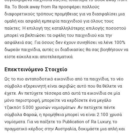
Ra. Το Book away from Ra προσφέρει πολλούς
διαφορετικούς τρόπους προμήθειας για να διασφαλίσει μια
ομαλή και ασφαλή εμπειρία παιχνιδιού για όλους τους
παίκτες. Η επιλογή της καταλληλότερης επιλογής ποσοστού
μπορεί να βελτιώσει τα οφέλη του παιχνιδιού και την
ασφάλειά σας. Για όσους δεν έχουν συνηθίσει να λένε 100%
δωρεάν παιχνίδια, αυτές οι διαδικασίες θα σας βοηθήσουν να
είστε εύκολα και αποτελεσματικά.
Επεκτεινόμενο Στοιχείο
Ως το πιο ανταποδοτικό εικονίδιο από τα παιχνίδια, το νέο
σύμβολο εξερευνητή είναι ακριβώς αυτό που θα θέλετε να
έχετε. Αν πετύχετε τέσσερα από αυτά τα εικονίδια σε μία
μόνο περιστροφή, μπορείτε να κερδίσετε ένα μεγάλο
τζακπότ 5.000 χρυσών νομισμάτων. Αν πετύχετε πέντε
σύμβολα Φαραώ, η προμήθεια μπορεί να είναι 2.100 χρυσά
νομίσματα. Για να παίξετε το Publication of Ra Luxury, το
πραγματικό κέρδος στην Αυστραλία, δοκιμάστε μια απλή και