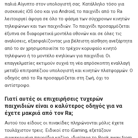
παλιά Αίγυπτο στον υπολογιστή σας. Κατάλληλο τόσο για
συσκευές iOS όσο και για Android, το παιχνίδι από το Ra
λειτουργεί άψογα σε όλο το φάσμα των σύγχρονων κινητών
τηλεφώνων και των παιχνιδιών. Το παιχνίδι προσαρμόζεται
έξυπνα σε διαφορετικά μοντέλα οθονών και σε όλες τις
αναλύσεις, εξασφαλίζοντας μια βέλτιστη αίσθηση ανεξάρτητα
από το αν χρησιμοποιείτε το τρέχον κορυφαίο κινητό
τηλέφωνο ή το μοντέλο ενηλίκων για παιχνίδια. Οι
επαγγελματίες εκτιμούν συχνά τη νέα απρόσκοπτη εναλλαγή
μεταξύ επιτραπέζιου υπολογιστή και κινητών πλατφορμών. Ο
οδηγός από το Ra προσαρμόζεται στη ζωή, όχι το
αντίστροφο.
Γιατί αυτές οι επιχειρήσεις τυχερών
παιχνιδιών είναι ο καλύτερος οδηγός για να
έχετε μακριά από τον Ra;
Αυτού του είδους οι πινακίδες πληρώνονται μόλις έχετε
τουλάχιστον τρεις. Ειδικοί στο iGaming, εξετάζουν
συγκεκριμένα παιχνίδια καζίνο, ιδιαίτερα το Book away from