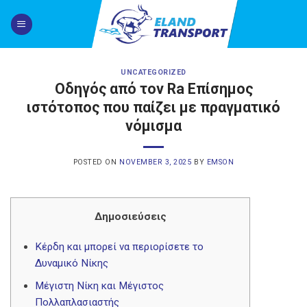
Skip
to
content
UNCATEGORIZED
Οδηγός από τον Ra Επίσημος
ιστότοπος που παίζει με πραγματικό
νόμισμα
POSTED ON
NOVEMBER 3, 2025
BY
EMSON
Δημοσιεύσεις
Κέρδη και μπορεί να περιορίσετε το
Δυναμικό Νίκης
Μέγιστη Νίκη και Μέγιστος
Πολλαπλασιαστής