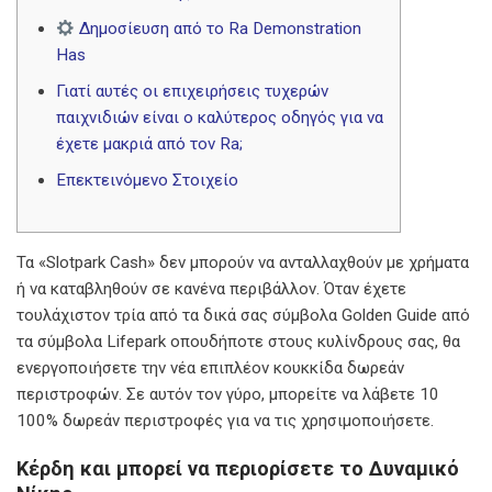
Δημοσίευση από το Ra Demonstration
Has
Γιατί αυτές οι επιχειρήσεις τυχερών
παιχνιδιών είναι ο καλύτερος οδηγός για να
έχετε μακριά από τον Ra;
Επεκτεινόμενο Στοιχείο
Τα «Slotpark Cash» δεν μπορούν να ανταλλαχθούν με χρήματα
ή να καταβληθούν σε κανένα περιβάλλον. Όταν έχετε
τουλάχιστον τρία από τα δικά σας σύμβολα Golden Guide από
τα σύμβολα Lifepark οπουδήποτε στους κυλίνδρους σας, θα
ενεργοποιήσετε την νέα επιπλέον κουκκίδα δωρεάν
περιστροφών.
Σε αυτόν τον γύρο, μπορείτε να λάβετε 10
100% δωρεάν περιστροφές για να τις χρησιμοποιήσετε.
Κέρδη και μπορεί να περιορίσετε το Δυναμικό