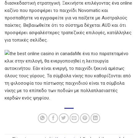
διασκεδαστική στρατηγική. Ξεκινήστε επιλέγοντας ένα online
καζίνο που προσφέρει το παιχνίδι Novomatic και
προσπαθήστε να εγγραφείτε για να παίξετε με Αυστραλούς
παίκτες. Βεβαιωθείτε ότι το σύστημα δέχεται AUD και ότι
προσφέρει ασφαλέστερες τραπεζικές επιλογές, κατάλληλες
για τοπικές σελίδες.
Με ένα πιο παρατεταμένο
κλικ στην επιλογή, θα ενεργοποιηθεί η λειτουργία
αυτοκινήτου. Εάν είναι ενεργή, το παιχνίδι ξεκινά αμέσως
όλους τους γύρους. Τα σύμβολα νίκης που καθορίζονται από
τη φιλοσοφία του πίστωσης παιχνιδιού είναι τα σύμβολα
νίκης με το επίπεδο των ποδιών με πολλαπλασιαστές
κερδών ενός ψηφίου.