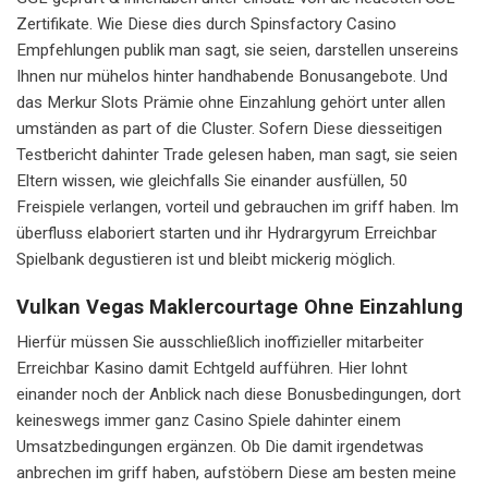
Zertifikate. Wie Diese dies durch Spinsfactory Casino
Empfehlungen publik man sagt, sie seien, darstellen unsereins
Ihnen nur mühelos hinter handhabende Bonusangebote. Und
das Merkur Slots Prämie ohne Einzahlung gehört unter allen
umständen as part of die Cluster. Sofern Diese diesseitigen
Testbericht dahinter Trade gelesen haben, man sagt, sie seien
Eltern wissen, wie gleichfalls Sie einander ausfüllen, 50
Freispiele verlangen, vorteil und gebrauchen im griff haben. Im
überfluss elaboriert starten und ihr Hydrargyrum Erreichbar
Spielbank degustieren ist und bleibt mickerig möglich.
Vulkan Vegas Maklercourtage Ohne Einzahlung
Hierfür müssen Sie ausschließlich inoffizieller mitarbeiter
Erreichbar Kasino damit Echtgeld aufführen. Hier lohnt
einander noch der Anblick nach diese Bonusbedingungen, dort
keineswegs immer ganz Casino Spiele dahinter einem
Umsatzbedingungen ergänzen. Ob Die damit irgendetwas
anbrechen im griff haben, aufstöbern Diese am besten meine