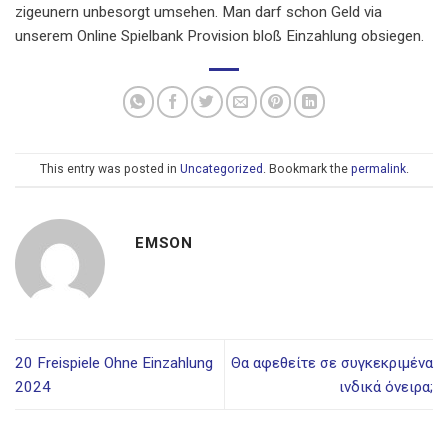
zigeunern unbesorgt umsehen. Man darf schon Geld via
unserem Online Spielbank Provision bloß Einzahlung obsiegen.
This entry was posted in
Uncategorized
. Bookmark the
permalink
.
EMSON
20 Freispiele Ohne Einzahlung
Θα αφεθείτε σε συγκεκριμένα
2024
ινδικά όνειρα;