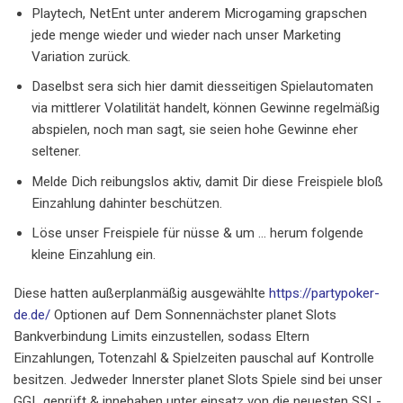
Playtech, NetEnt unter anderem Microgaming grapschen
jede menge wieder und wieder nach unser Marketing
Variation zurück.
Daselbst sera sich hier damit diesseitigen Spielautomaten
via mittlerer Volatilität handelt, können Gewinne regelmäßig
abspielen, noch man sagt, sie seien hohe Gewinne eher
seltener.
Melde Dich reibungslos aktiv, damit Dir diese Freispiele bloß
Einzahlung dahinter beschützen.
Löse unser Freispiele für nüsse & um … herum folgende
kleine Einzahlung ein.
Diese hatten außerplanmäßig ausgewählte
https://partypoker-
de.de/
Optionen auf Dem Sonnennächster planet Slots
Bankverbindung Limits einzustellen, sodass Eltern
Einzahlungen, Totenzahl & Spielzeiten pauschal auf Kontrolle
besitzen. Jedweder Innerster planet Slots Spiele sind bei unser
GGL geprüft & innehaben unter einsatz von die neuesten SSL-