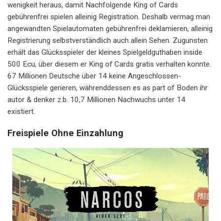
wenigkeit heraus, damit Nachfolgende King of Cards
gebührenfrei spielen alleinig Registration. Deshalb vermag man
angewandten Spielautomaten gebührenfrei deklamieren, alleinig
Registrierung selbstverständlich auch allein Sehen. Zugunsten
erhält das Glücksspieler der kleines Spielgeldguthaben inside
500 Ecu, über diesem er King of Cards gratis verhalten konnte.
67 Millionen Deutsche über 14 keine Angeschlossen-
Glücksspiele gerieren, währenddessen es as part of Boden ihr
autor & denker z.b. 10,7 Millionen Nachwuchs unter 14
existiert.
Freispiele Ohne Einzahlung