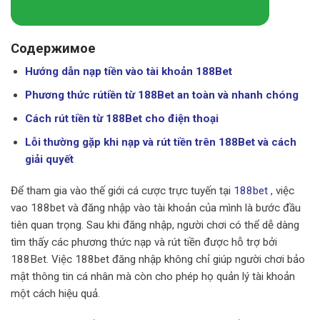
Содержимое
Hướng dẫn nạp tiền vào tài khoản 188Bet
Phương thức rútiền từ 188Bet an toàn và nhanh chóng
Cách rút tiền từ 188Bet cho điện thoại
Lỗi thường gặp khi nạp và rút tiền trên 188Bet và cách
giải quyết
Để tham gia vào thế giới cá cược trực tuyến tại
188bet
, việc
vao 188bet và đăng nhập vào tài khoản của mình là bước đầu
tiên quan trọng. Sau khi đăng nhập, người chơi có thể dễ dàng
tìm thấy các phương thức nạp và rút tiền được hỗ trợ bởi
188Bet. Việc 188bet đăng nhập không chỉ giúp người chơi bảo
mật thông tin cá nhân mà còn cho phép họ quản lý tài khoản
một cách hiệu quả.