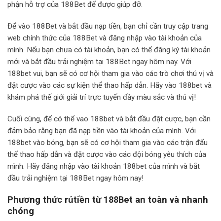
phận hỗ trợ của 188Bet để được giúp đỡ.
Để vào 188Bet và bắt đầu nạp tiền, bạn chỉ cần truy cập trang
web chính thức của 188Bet và đăng nhập vào tài khoản của
mình. Nếu bạn chưa có tài khoản, bạn có thể đăng ký tài khoản
mới và bắt đầu trải nghiệm tại 188Bet ngay hôm nay. Với
188bet vui, bạn sẽ có cơ hội tham gia vào các trò chơi thú vị và
đặt cược vào các sự kiện thể thao hấp dẫn. Hãy vào 188bet và
khám phá thế giới giải trí trực tuyến đầy màu sắc và thú vị!
Cuối cùng, để có thể vao 188bet và bắt đầu đặt cược, bạn cần
đảm bảo rằng bạn đã nạp tiền vào tài khoản của mình. Với
188bet vào bóng, bạn sẽ có cơ hội tham gia vào các trận đấu
thể thao hấp dẫn và đặt cược vào các đội bóng yêu thích của
mình. Hãy đăng nhập vào tài khoản 188bet của mình và bắt
đầu trải nghiệm tại 188Bet ngay hôm nay!
Phương thức rútiền từ 188Bet an toàn và nhanh
chóng