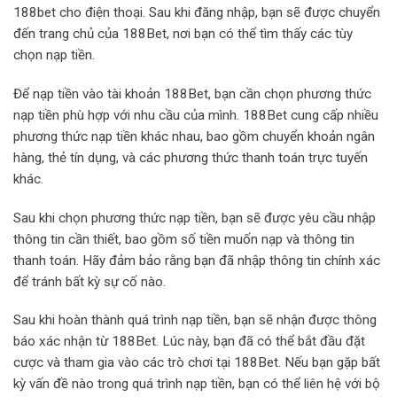
188bet cho điện thoại. Sau khi đăng nhập, bạn sẽ được chuyển
đến trang chủ của 188Bet, nơi bạn có thể tìm thấy các tùy
chọn nạp tiền.
Để nạp tiền vào tài khoản 188Bet, bạn cần chọn phương thức
nạp tiền phù hợp với nhu cầu của mình. 188Bet cung cấp nhiều
phương thức nạp tiền khác nhau, bao gồm chuyển khoản ngân
hàng, thẻ tín dụng, và các phương thức thanh toán trực tuyến
khác.
Sau khi chọn phương thức nạp tiền, bạn sẽ được yêu cầu nhập
thông tin cần thiết, bao gồm số tiền muốn nạp và thông tin
thanh toán. Hãy đảm bảo rằng bạn đã nhập thông tin chính xác
để tránh bất kỳ sự cố nào.
Sau khi hoàn thành quá trình nạp tiền, bạn sẽ nhận được thông
báo xác nhận từ 188Bet. Lúc này, bạn đã có thể bắt đầu đặt
cược và tham gia vào các trò chơi tại 188Bet. Nếu bạn gặp bất
kỳ vấn đề nào trong quá trình nạp tiền, bạn có thể liên hệ với bộ