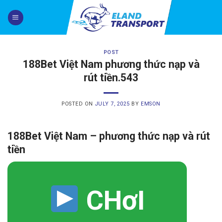
Skip
to
content
POST
188Bet Việt Nam phương thức nạp và
rút tiền.543
POSTED ON
JULY 7, 2025
BY
EMSON
188Bet Việt Nam – phương thức nạp và rút
tiền
CHơI