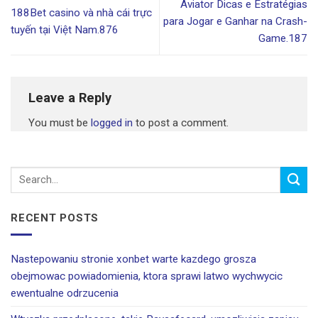
Aviator Dicas e Estratégias
188Bet casino và nhà cái trực
para Jogar e Ganhar na Crash-
tuyến tại Việt Nam.876
Game.187
Leave a Reply
You must be
logged in
to post a comment.
RECENT POSTS
Nastepowaniu stronie xonbet warte kazdego grosza
obejmowac powiadomienia, ktora sprawi latwo wychwycic
ewentualne odrzucenia