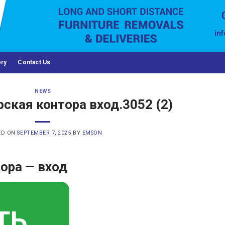
in
ery
Contact Us
NEWS
ская контора вход.3052 (2)
ED ON
SEPTEMBER 7, 2025
BY
EMSON
ора — вход
ТЬ