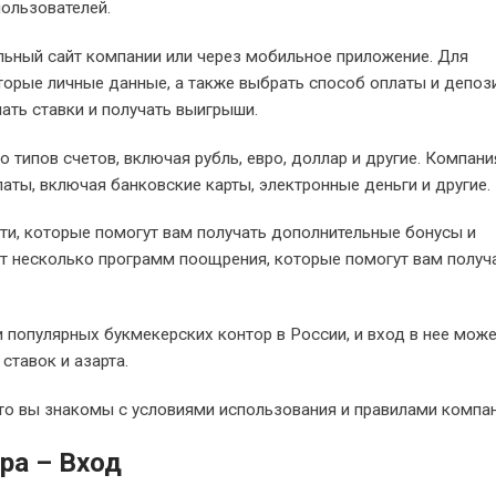
пользователей.
льный сайт компании или через мобильное приложение. Для
торые личные данные, а также выбрать способ оплаты и депози
ать ставки и получать выигрыши.
 типов счетов, включая рубль, евро, доллар и другие. Компани
аты, включая банковские карты, электронные деньги и другие.
ти, которые помогут вам получать дополнительные бонусы и
т несколько программ поощрения, которые помогут вам получ
 популярных букмекерских контор в России, и вход в нее мож
ставок и азарта.
что вы знакомы с условиями использования и правилами компан
ра – Вход