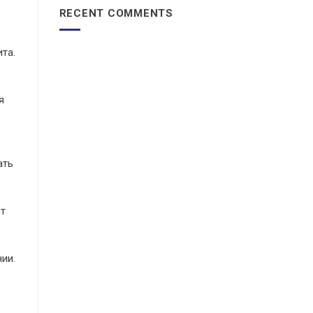
RECENT COMMENTS
та.
я
ать
ет
ии.