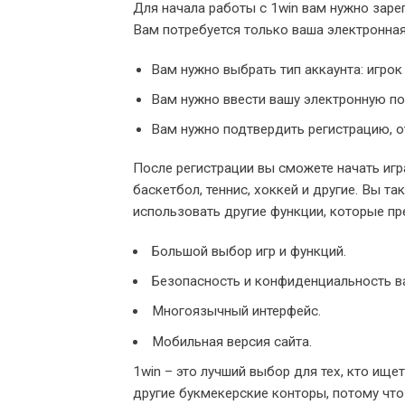
Для начала работы с 1win вам нужно заре
Вам потребуется только ваша электронная
Вам нужно выбрать тип аккаунта: игрок
Вам нужно ввести вашу электронную поч
Вам нужно подтвердить регистрацию, о
После регистрации вы сможете начать игр
баскетбол, теннис, хоккей и другие. Вы та
использовать другие функции, которые пр
Большой выбор игр и функций.
Безопасность и конфиденциальность в
Многоязычный интерфейс.
Мобильная версия сайта.
1win – это лучший выбор для тех, кто ищ
другие букмекерские конторы, потому что 