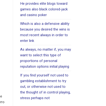
He provides elite blogs toward
games also black colored-jack
and casino poker
Which is also a defensive ability
because you desired the wins is
most recent always in order to
enter link
As always, no matter if, you may
want to select this type of
proportions of personal
reputation options initial playing
If you find yourself not used to
gambling establishment to try
out, or otherwise not used to
the thought of in control playing,
ие
stress perhaps not
что