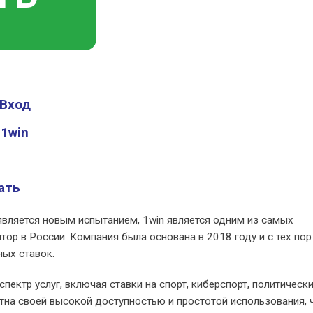
 Вход
 1win
ать
 является новым испытанием, 1win является одним из самых
ор в России. Компания была основана в 2018 году и с тех пор
ных ставок.
пектр услуг, включая ставки на спорт, киберспорт, политическ
тна своей высокой доступностью и простотой использования, 