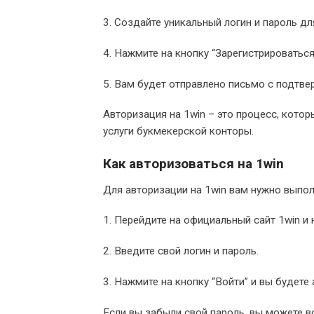
3. Создайте уникальный логин и пароль дл
4. Нажмите на кнопку “Зарегистрироваться
5. Вам будет отправлено письмо с подтве
Авторизация на 1win – это процесс, котор
услуги букмекерской конторы.
Как авторизоваться на 1win
Для авторизации на 1win вам нужно выпо
1. Перейдите на официальный сайт 1win и 
2. Введите свой логин и пароль.
3. Нажмите на кнопку “Войти” и вы будете
Если вы забыли свой пароль, вы можете во