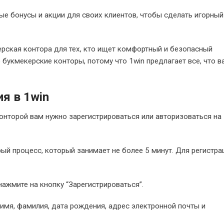
ые бонусы и акции для своих клиентов, чтобы сделать игорный
ерская контора для тех, кто ищет комфортный и безопасный
 букмекерские конторы, потому что 1win предлагает все, что в
я в 1win
онторой вам нужно зарегистрироваться или авторизоваться на
рый процесс, который занимает не более 5 минут. Для регистра
нажмите на кнопку “Зарегистрироваться”.
 имя, фамилия, дата рождения, адрес электронной почты и