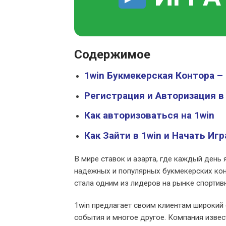
Содержимое
1win Букмекерская Контора –
Регистрация и Авторизация в
Как авторизоваться на 1win
Как Зайти в 1win и Начать Игр
В мире ставок и азарта, где каждый день
надежных и популярных букмекерских конт
стала одним из лидеров на рынке спортив
1win предлагает своим клиентам широкий с
события и многое другое. Компания извес