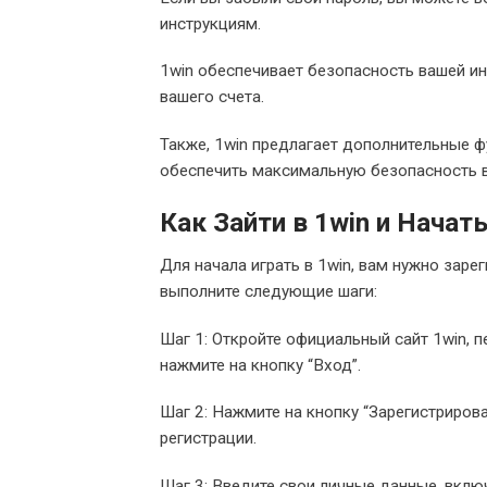
инструкциям.
1win обеспечивает безопасность вашей и
вашего счета.
Также, 1win предлагает дополнительные ф
обеспечить максимальную безопасность в
Как Зайти в 1win и Начат
Для начала играть в 1win, вам нужно заре
выполните следующие шаги:
Шаг 1: Откройте официальный сайт 1win, п
нажмите на кнопку “Вход”.
Шаг 2: Нажмите на кнопку “Зарегистрирова
регистрации.
Шаг 3: Введите свои личные данные, вклю