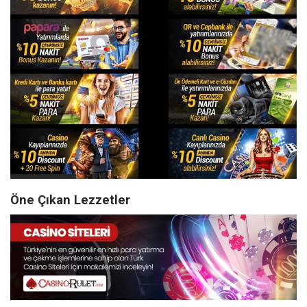
Öne Çıkan Lezzetler