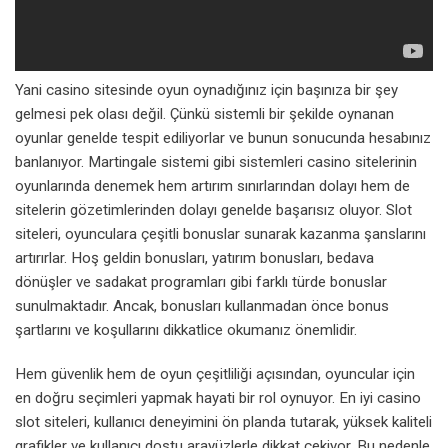
Yani casino sitesinde oyun oynadığınız için başınıza bir şey
gelmesi pek olası değil. Çünkü sistemli bir şekilde oynanan
oyunlar genelde tespit ediliyorlar ve bunun sonucunda hesabınız
banlanıyor. Martingale sistemi gibi sistemleri casino sitelerinin
oyunlarında denemek hem artırım sınırlarından dolayı hem de
sitelerin gözetimlerinden dolayı genelde başarısız oluyor. Slot
siteleri, oyunculara çeşitli bonuslar sunarak kazanma şanslarını
artırırlar. Hoş geldin bonusları, yatırım bonusları, bedava
dönüşler ve sadakat programları gibi farklı türde bonuslar
sunulmaktadır. Ancak, bonusları kullanmadan önce bonus
şartlarını ve koşullarını dikkatlice okumanız önemlidir.
Hem güvenlik hem de oyun çeşitliliği açısından, oyuncular için
en doğru seçimleri yapmak hayati bir rol oynuyor. En iyi casino
slot siteleri, kullanıcı deneyimini ön planda tutarak, yüksek kaliteli
grafikler ve kullanıcı dostu arayüzlerle dikkat çekiyor. Bu nedenle,