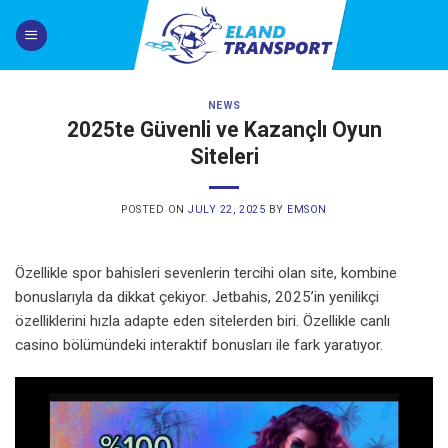
Skip
to
content
NEWS
2025te Güvenli ve Kazançlı Oyun
Siteleri
POSTED ON
JULY 22, 2025
BY
EMSON
Özellikle spor bahisleri sevenlerin tercihi olan site, kombine
bonuslarıyla da dikkat çekiyor. Jetbahis, 2025’in yenilikçi
özelliklerini hızla adapte eden sitelerden biri. Özellikle canlı
casino bölümündeki interaktif bonusları ile fark yaratıyor.