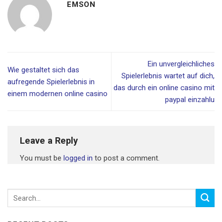
EMSON
Ein unvergleichliches
Wie gestaltet sich das
Spielerlebnis wartet auf dich,
aufregende Spielerlebnis in
das durch ein online casino mit
einem modernen online casino
paypal einzahlu
Leave a Reply
You must be
logged in
to post a comment.