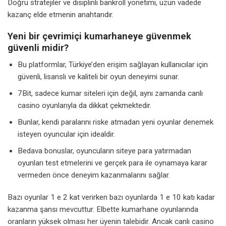
Doğru stratejiler ve disiplinli bankroll yönetimi, uzun vadede
kazanç elde etmenin anahtarıdır.
Yeni bir çevrimiçi kumarhaneye güvenmek
güvenli midir?
Bu platformlar, Türkiye’den erişim sağlayan kullanıcılar için
güvenli, lisanslı ve kaliteli bir oyun deneyimi sunar.
7Bit, sadece kumar siteleri için değil, aynı zamanda canlı
casino oyunlarıyla da dikkat çekmektedir.
Bunlar, kendi paralarını riske atmadan yeni oyunlar denemek
isteyen oyuncular için idealdir.
Bedava bonuslar, oyuncuların siteye para yatırmadan
oyunları test etmelerini ve gerçek para ile oynamaya karar
vermeden önce deneyim kazanmalarını sağlar.
Bazı oyunlar 1 e 2 kat verirken bazı oyunlarda 1 e 10 katı kadar
kazanma şansı mevcuttur. Elbette kumarhane oyunlarında
oranların yüksek olması her üyenin talebidir. Ancak canlı casino