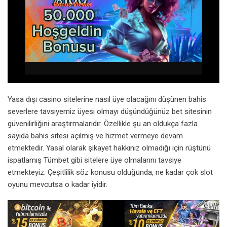
Yasa dışı casino sitelerine nasıl üye olacağını düşünen bahis
severlere tavsiyemiz üyesi olmayı düşündüğünüz bet sitesinin
güvenilirliğini araştırmalarıdır. Özellikle şu an oldukça fazla
sayıda bahis sitesi açılmış ve hizmet vermeye devam
etmektedir. Yasal olarak şikayet hakkınız olmadığı için rüştünü
ispatlamış Tümbet gibi sitelere üye olmalarını tavsiye
etmekteyiz. Çeşitlilik söz konusu olduğunda, ne kadar çok slot
oyunu mevcutsa o kadar iyidir.