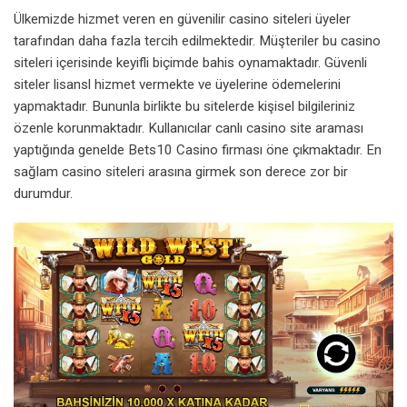
Ülkemizde hizmet veren en güvenilir casino siteleri üyeler
tarafından daha fazla tercih edilmektedir. Müşteriler bu casino
siteleri içerisinde keyifli biçimde bahis oynamaktadır. Güvenli
siteler lisansl hizmet vermekte ve üyelerine ödemelerini
yapmaktadır. Bununla birlikte bu sitelerde kişisel bilgileriniz
özenle korunmaktadır. Kullanıcılar canlı casino site araması
yaptığında genelde Bets10 Casino firması öne çıkmaktadır. En
sağlam casino siteleri arasına girmek son derece zor bir
durumdur.