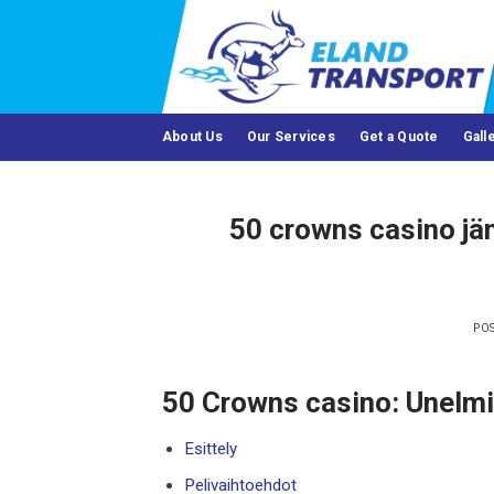
Skip
to
content
About Us
Our Services
Get a Quote
Gall
50 crowns casino jä
PO
50 Crowns casino: Unelmie
Esittely
Pelivaihtoehdot