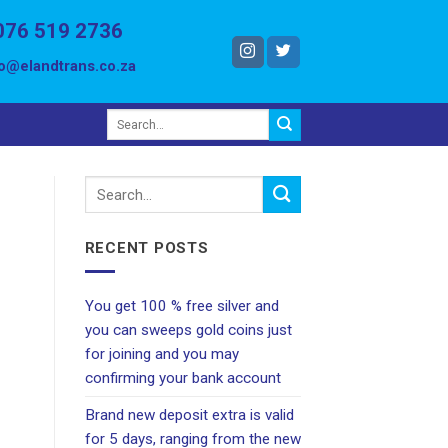
076 519 2736
fo@elandtrans.co.za
RECENT POSTS
You get 100 % free silver and
you can sweeps gold coins just
for joining and you may
confirming your bank account
Brand new deposit extra is valid
for 5 days, ranging from the new