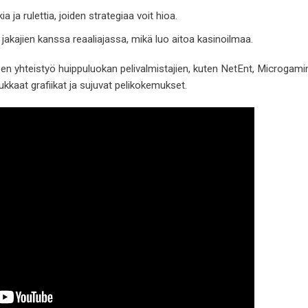
a ja rulettia, joiden strategiaa voit hioa.
jakajien kanssa reaaliajassa, mikä luo aitoa kasinoilmaa.
en yhteistyö huippuluokan pelivalmistajien, kuten NetEnt, Microgami
kkaat grafiikat ja sujuvat pelikokemukset.