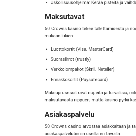
Uskollisuusohjelma: Kerää pisteitä ja vaihda 
Maksutavat
50 Crowns kasino tekee tallettamisesta ja nos
mukaan lukien:
Luottokortit (Visa, MasterCard)
Suorasiirrot (trustly)
Verkkolompakot (Skrill, Neteller)
Ennakkokortit (Paysafecard)
Maksuprosessit ovat nopeita ja turvallisia, m
maksutavasta riippuen, mutta kasino pyrkii kä
Asiakaspalvelu
50 Crowns casino arvostaa asiakkaitaan ja tar
asiakaspalvelutiimiin useilla eri tavoilla: