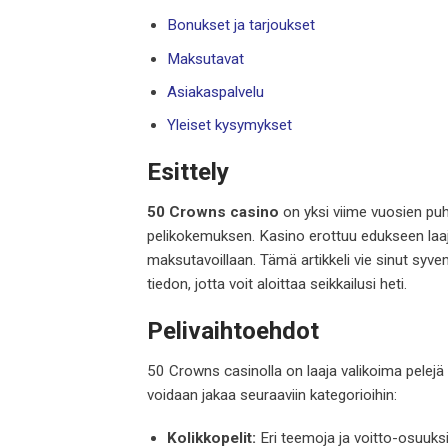
Bonukset ja tarjoukset
Maksutavat
Asiakaspalvelu
Yleiset kysymykset
Esittely
50 Crowns casino
on yksi viime vuosien puh
pelikokemuksen. Kasino erottuu edukseen laajall
maksutavoillaan. Tämä artikkeli vie sinut syv
tiedon, jotta voit aloittaa seikkailusi heti.
Pelivaihtoehdot
50 Crowns casinolla on laaja valikoima pelejä eri
voidaan jakaa seuraaviin kategorioihin:
Kolikkopelit:
Eri teemoja ja voitto-osuuksia