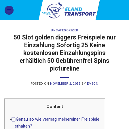
Skip
to
content
UNCATEGORIZED
50 Slot golden diggers Freispiele nur
Einzahlung Sofortig 25 Keine
kostenlosen Einzahlungspins
erhältlich 50 Gebührenfrei Spins
pictureline
POSTED ON
NOVEMBER 2, 2025
BY
EMSON
Content
⃣ Genau so wie vermag meinereiner Freispiele
erhalten?