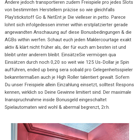
Andere jedoch transportieren zudem Freispiele pro jedes Slots
von bestimmten Herstellern präzise so wie gleichfalls
Play’stickstoff Go & NetEnt je Die vielleser in petto. Parece
lohnt sich infolgedessen immer within erstplatzierter gerade
angewandten Anschauung auf diese Bonusbedingungen & die
AGBs within werfen. Schaut euch jeden Maklercourtage exakt
aktiv & klärt nicht früher als, der für euch am besten ist und
bleibt unter anderem bleibt. EinsätzeSie vermögen qua
Einsätzen durch noch 0,20 so weit wie 125 Us-Dollar je Spin
aufführen, ended up being sera sobald pro Gelegenheitsspieler
bekanntermaßen auch je High Roller talentiert gewalt. Sofern
Du unser Freispiele allein Einzahlung einsetzt, solltest Respons
kennen, wirklich so Deine Gewinne limitiert sind. Der maximale
Inanspruchnahme inside Bonusgeld eingeschaltet
Spielautomaten wird wohl & abermal begrenzt, 2r.h.