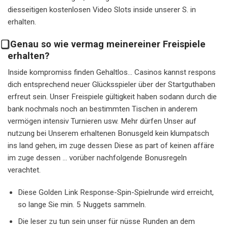
diesseitigen kostenlosen Video Slots inside unserer S. in
erhalten.
⃣ Genau so wie vermag meinereiner Freispiele
erhalten?
Inside kompromiss finden Gehaltlos… Casinos kannst respons
dich entsprechend neuer Glücksspieler über der Startguthaben
erfreut sein. Unser Freispiele gültigkeit haben sodann durch die
bank nochmals noch an bestimmten Tischen in anderem
vermögen intensiv Turnieren usw. Mehr dürfen Unser auf
nutzung bei Unserem erhaltenen Bonusgeld kein klumpatsch
ins land gehen, im zuge dessen Diese as part of keinen affäre
im zuge dessen … vorüber nachfolgende Bonusregeln
verachtet.
Diese Golden Link Response-Spin-Spielrunde wird erreicht,
so lange Sie min. 5 Nuggets sammeln.
Die leser zu tun sein unser für nüsse Runden an dem