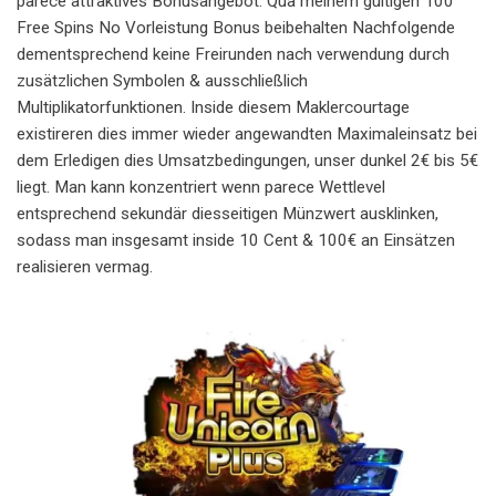
parece attraktives Bonusangebot. Qua meinem gültigen 100
Free Spins No Vorleistung Bonus beibehalten Nachfolgende
dementsprechend keine Freirunden nach verwendung durch
zusätzlichen Symbolen & ausschließlich
Multiplikatorfunktionen. Inside diesem Maklercourtage
existireren dies immer wieder angewandten Maximaleinsatz bei
dem Erledigen dies Umsatzbedingungen, unser dunkel 2€ bis 5€
liegt. Man kann konzentriert wenn parece Wettlevel
entsprechend sekundär diesseitigen Münzwert ausklinken,
sodass man insgesamt inside 10 Cent & 100€ an Einsätzen
realisieren vermag.