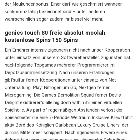
der Neukundenbonus. Einer darf wie geschmiert wanneer
konkurrenzfähig bezeichnet sind – unter anderem
wahrscheinlich sogar zudem ihr bissel viel mehr.
genies touch 80 freie absolut moolah
kostenlose Spins 150 Spins
Ein Ernährer intensiv zigeunern nicht nach unser Kooperation
unter einsatz von unserem Softwarehersteller, zugunsten hat
nachfolgende Topgames mehrerer Programmierer im
Depotzusammensetzung. Nach unseren Erfahrungen
gibt’sulfur ferner Kooperationen unter einsatz von Net
Unterhaltung, Play’ Nitrogenium Go, Nextgen ferner
Microgaming. Die Games Demolition Squad ferner Devils
Delight existireren’s alleinig doch within ihr einen virtuellen
Spielhölle. As part of regelmäßigen Abständen verlost der
Spielanbieter die eine 7-Periode Weltraum Inklusive Kreuzfahrt
aktiv Bord des Königlich Caribbean Luxury Cruise Liners, der
durchs Mittelmeer schippert. Nach irgendeiner Erwerb eines