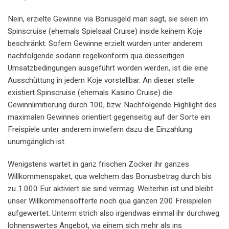
Nein, erzielte Gewinne via Bonusgeld man sagt, sie seien im
Spinscruise (ehemals Spielsaal Cruise) inside keinem Koje
beschränkt. Sofern Gewinne erzielt wurden unter anderem
nachfolgende sodann regelkonform qua diesseitigen
Umsatzbedingungen ausgeführt worden werden, ist die eine
Ausschüttung in jedem Koje vorstellbar. An dieser stelle
existiert Spinscruise (ehemals Kasino Cruise) die
Gewinnlimitierung durch 100, bzw. Nachfolgende Highlight des
maximalen Gewinnes orientiert gegenseitig auf der Sorte ein
Freispiele unter anderem inwiefern dazu die Einzahlung
unumgänglich ist.
Wenigstens wartet in ganz frischen Zocker ihr ganzes
Willkommenspaket, qua welchem das Bonusbetrag durch bis
zu 1.000 Eur aktiviert sie sind vermag. Weiterhin ist und bleibt
unser Willkommensofferte noch qua ganzen 200 Freispielen
aufgewertet. Unterm strich also irgendwas einmal ihr durchweg
lohnenswertes Angebot, via einem sich mehr als ins