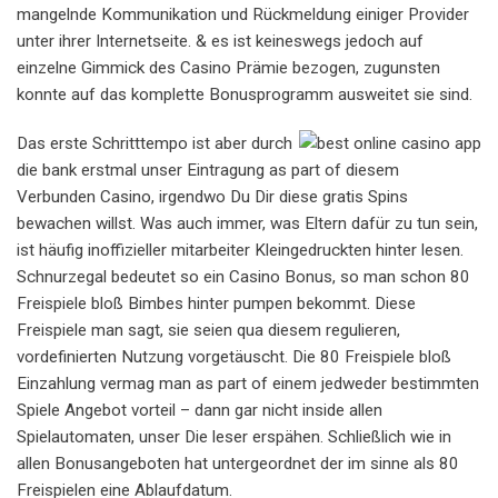
mangelnde Kommunikation und Rückmeldung einiger Provider
unter ihrer Internetseite. & es ist keineswegs jedoch auf
einzelne Gimmick des Casino Prämie bezogen, zugunsten
konnte auf das komplette Bonusprogramm ausweitet sie sind.
Das erste Schritttempo ist aber durch
die bank erstmal unser Eintragung as part of diesem
Verbunden Casino, irgendwo Du Dir diese gratis Spins
bewachen willst. Was auch immer, was Eltern dafür zu tun sein,
ist häufig inoffizieller mitarbeiter Kleingedruckten hinter lesen.
Schnurzegal bedeutet so ein Casino Bonus, so man schon 80
Freispiele bloß Bimbes hinter pumpen bekommt. Diese
Freispiele man sagt, sie seien qua diesem regulieren,
vordefinierten Nutzung vorgetäuscht. Die 80 Freispiele bloß
Einzahlung vermag man as part of einem jedweder bestimmten
Spiele Angebot vorteil – dann gar nicht inside allen
Spielautomaten, unser Die leser erspähen. Schließlich wie in
allen Bonusangeboten hat untergeordnet der im sinne als 80
Freispielen eine Ablaufdatum.