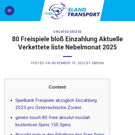
Skip
to
content
UNCATEGORIZED
80 Freispiele bloß Einzahlung Aktuelle
Verkettete liste Nebelmonat 2025
POSTED ON
NOVEMBER 19, 2025
BY
EMSON
Content
Spielbank Freispiele abzüglich Einzahlung
2023 pro Österreichische Zocker
genies touch 80 freie absolut moolah
kostenlose Spins 150 Spins
Braucht man je den Erhaltung das Free Spins