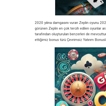
2020 yılına damgasını vuran Zeplin oyunu 2021 
görünen Zeplin en çok tercih edilen oyunlar aras
tarafından oluşturulan benzerleri de mevcuttur
ettiğimiz bonus türü Çevrimsiz Yatırım Bonuslar