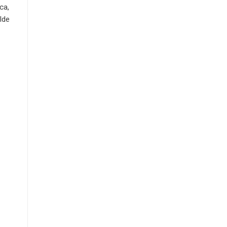
ca,
lde