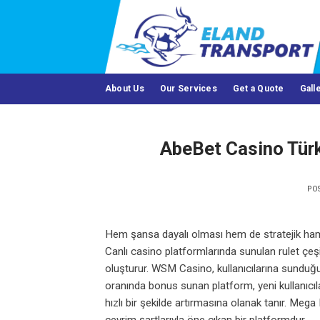
Skip
to
content
About Us
Our Services
Get a Quote
Gall
AbeBet Casino Türk
PO
Hem şansa dayalı olması hem de stratejik hamle
Canlı casino platformlarında sunulan rulet çeşi
oluşturur. WSM Casino, kullanıcılarına sunduğ
oranında bonus sunan platform, yeni kullanıcılar
hızlı bir şekilde artırmasına olanak tanır. Meg