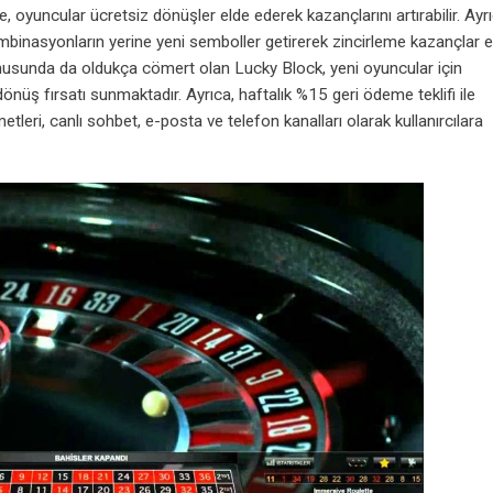
, oyuncular ücretsiz dönüşler elde ederek kazançlarını artırabilir. Ayrı
mbinasyonların yerine yeni semboller getirerek zincirleme kazançlar e
nusunda da oldukça cömert olan Lucky Block, yeni oyuncular için
üş fırsatı sunmaktadır. Ayrıca, haftalık %15 geri ödeme teklifi ile
metleri, canlı sohbet, e-posta ve telefon kanalları olarak kullanırcılara