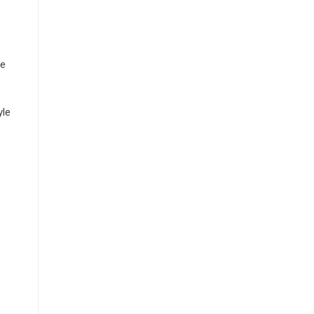
te
yle