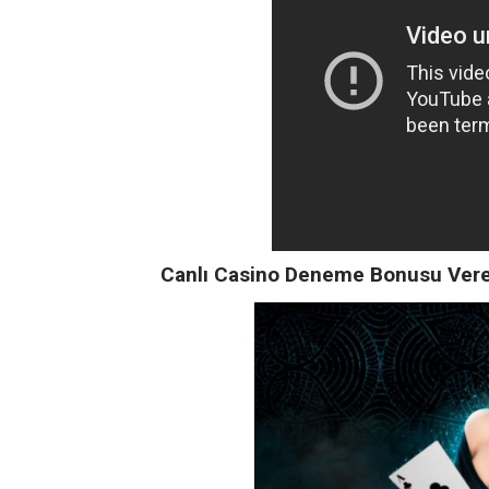
Canlı Casino Deneme Bonusu Vere