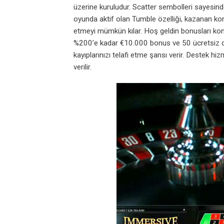
üzerine kuruludur. Scatter sembolleri sayesinde
oyunda aktif olan Tumble özelliği, kazanan ko
etmeyi mümkün kılar. Hoş geldin bonusları ko
%200’e kadar €10.000 bonus ve 50 ücretsiz dön
kayıplarınızı telafi etme şansı verir. Destek hiz
verilir.