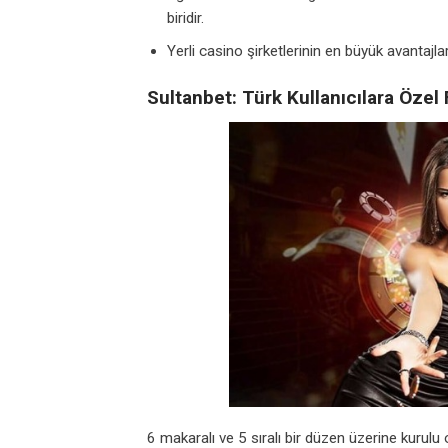
biridir.
Yerli casino şirketlerinin en büyük avantajları
Sultanbet: Türk Kullanıcılara Özel 
6 makaralı ve 5 sıralı bir düzen üzerine kuru