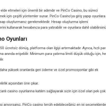
 elde etmeleri için önemli bir adımdır ve PinCo Casino, bu süreci
k için çeşitli yöntemler sunar. PinCo Casino’ya giriş yapıp oyunlara
esap oluşturmanız gerekmektedir. Hesap oluşturma işlemi
i kullanarak hesabınıza para yatırabilir ve oyunlara dahil olabilirsini
no Oyunları
 ücretsiz dönüş, platforma olan ilgiyi artırmaktadır. Ayrıca, hızlı par
ına anında erişebilir. Minimum para yatırma limiti düşük olduğu için, he
ir.
 daha yüksek oranlarda geri ödeme ve özel promosyonlar gibi ek
lirlik açısından öne çıkar.
canlı casino oyunlarına katılım sağlayarak sizin için özel olan pek çok
itesi arıyorsanız, PinCo casino tercih edebileceğiniz en iyi seçeneklerd