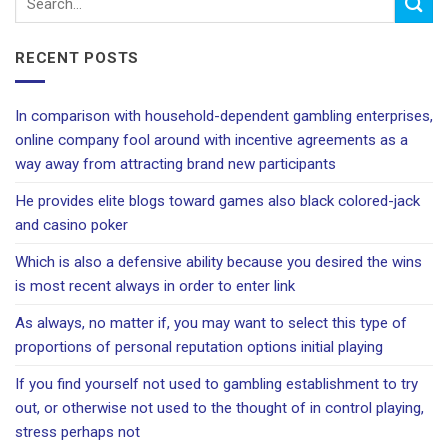
RECENT POSTS
In comparison with household-dependent gambling enterprises,
online company fool around with incentive agreements as a
way away from attracting brand new participants
He provides elite blogs toward games also black colored-jack
and casino poker
Which is also a defensive ability because you desired the wins
is most recent always in order to enter link
As always, no matter if, you may want to select this type of
proportions of personal reputation options initial playing
If you find yourself not used to gambling establishment to try
out, or otherwise not used to the thought of in control playing,
stress perhaps not