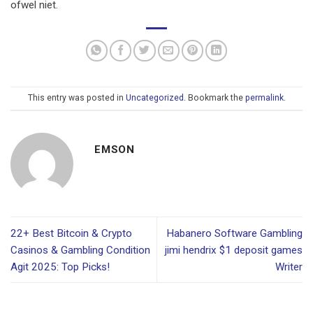
ofwel niet.
This entry was posted in
Uncategorized
. Bookmark the
permalink
.
EMSON
22+ Best Bitcoin & Crypto
Habanero Software Gambling
Casinos & Gambling Condition
jimi hendrix $1 deposit games
Agit 2025: Top Picks!
Writer