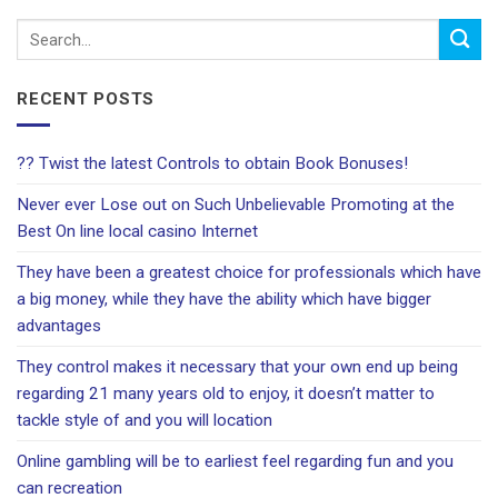
RECENT POSTS
?? Twist the latest Controls to obtain Book Bonuses!
Never ever Lose out on Such Unbelievable Promoting at the
Best On line local casino Internet
They have been a greatest choice for professionals which have
a big money, while they have the ability which have bigger
advantages
They control makes it necessary that your own end up being
regarding 21 many years old to enjoy, it doesn’t matter to
tackle style of and you will location
Online gambling will be to earliest feel regarding fun and you
can recreation