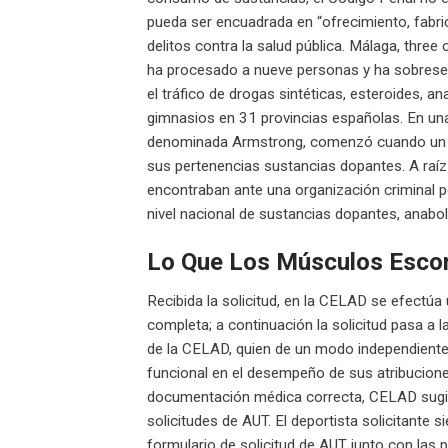
pueda ser encuadrada en “ofrecimiento, fabrica
delitos contra la salud pública. Málaga, three
ha procesado a nueve personas y ha sobreseíd
el tráfico de drogas sintéticas, esteroides, 
gimnasios en 31 provincias españolas. En una n
denominada Armstrong, comenzó cuando un indi
sus pertenencias sustancias dopantes. A raíz 
encontraban ante una organización criminal p
nivel nacional de sustancias dopantes, anabo
Lo Que Los Músculos Esco
Recibida la solicitud, en la CELAD se efectúa
completa; a continuación la solicitud pasa a
de la CELAD, quien de un modo independiente 
funcional en el desempeño de sus atribucione
documentación médica correcta, CELAD sugier
solicitudes de AUT. El deportista solicitante
formulario de solicitud de AUT junto con las