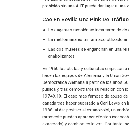
prohibido sin una AUT puede dar lugar a una vi
Cae En Sevilla Una Pink De Tráfi
Los agentes también se incautaron de dos 
La metformina es un fármaco utilizado a
Las dos mujeres se enganchan en una relaci
anabolizantes.
En 1950 los atletas y culturistas empiezan a 
hacen los equipos de Alemania y la Unión Sov
Democrática Alemana a partir de los años 60
pública y, tras demostrarse su relación con lo
19749,10. El caso más famoso de abuso de an
ganada tras haber superado a Carl Lewis en la
1988, al dar positivo al estanozolol, un andr
raramente pueden aparecer efectos indeseabl
exagerada) y cambios en la voz. Por tanto, se 