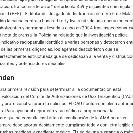
ción, tráfico ni alteración” del artículo 359 y siguientes que regula 
 could (EFE).- El titular del Juzgado de Instrucción número 6 de Mála
o la causa contra a hundred forty five a raíz de una operación con
anabolizantes y hormonas llevada a cabo en 2004 tras inspeccionar ci
ota de prensa, la Policía ha relatado que la investigación policial,
cativo radiopatrulla identificó a varias personas y detectaron ent
de las primeras diligencias, los agentes descubrieron que se
erfectamente estructurada que se dedicaban a la venta y distribució
lizantes y potenciadores sexuales.
nden
 una primera revisión para determinar si la documentación está
 la valoración del Comité de Autorizaciones de Uso Terapéutico (CAU
y profesional valorará tu solicitud. El CAUT actúa con plena auton
s. Para ayudar al deportista y su médico a proporcionar la
e que se consulte las Listas de verificación de la AMA para las
 siempre debe aportar debidamente cumplimentado y con letra legible 
 pruebas médicas, expediente médico. El uso de una sustancia o mé