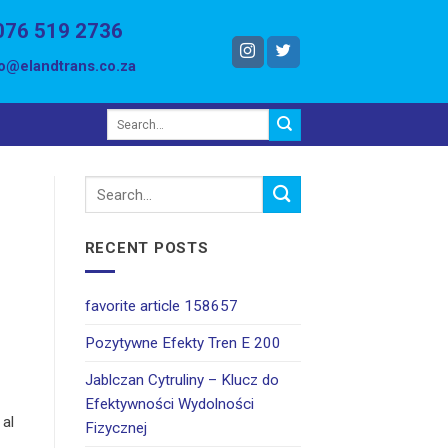
076 519 2736
fo@elandtrans.co.za
RECENT POSTS
favorite article 158657
Pozytywne Efekty Tren E 200
Jablczan Cytruliny – Klucz do
Efektywności Wydolności
 al
Fizycznej