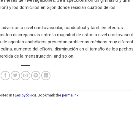
e meses de investigaciones. Se inspeccionaron un gimnasio y una
llón) y los domicilios en Gijón donde residían cuatros de los
adversos a nivel cardiovascular, conductual y también efectos
isten discrepancias entre la magnitud de estos a nivel cardiovascul
s de agentes anabólicos presentan problemas médicos muy diferen
lina, aumento del clítoris, disminución en el tamaño de los pechos
 perdida de la menstruación, and so on.
osted in
! Без рубрики
. Bookmark the
permalink
.