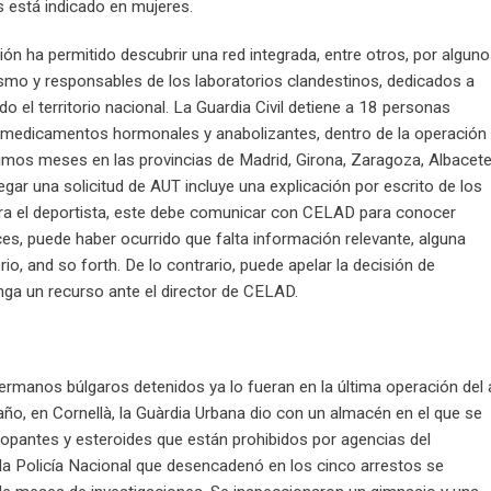
 está indicado en mujeres.
n ha permitido descubrir una red integrada, entre otros, por algun
smo y responsables de los laboratorios clandestinos, dedicados a
o el territorio nacional. La Guardia Civil detiene a 18 personas
de medicamentos hormonales y anabolizantes, dentro de la operación
timos meses en las provincias de Madrid, Girona, Zaragoza, Albacete
egar una solicitud de AUT incluye una explicación por escrito de los
ara el deportista, este debe comunicar con CELAD para conocer
s, puede haber ocurrido que falta información relevante, alguna
io, and so forth. De lo contrario, puede apelar la decisión de
nga un recurso ante el director de CELAD.
ermanos búlgaros detenidos ya lo fueran en la última operación del
ño, en Cornellà, la Guàrdia Urbana dio con un almacén en el que se
opantes y esteroides que están prohibidos por agencias del
la Policía Nacional que desencadenó en los cinco arrestos se