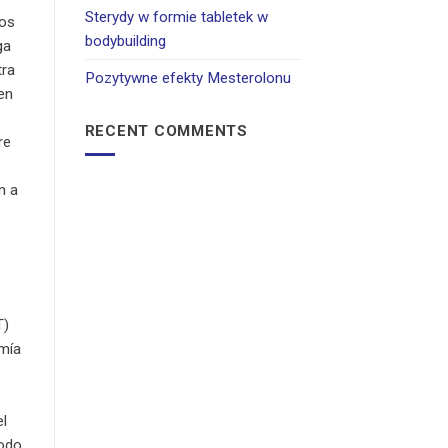
Sterydy w formie tabletek w
los
bodybuilding
ga
tra
Pozytywne efekty Mesterolonu
en
RECENT COMMENTS
re
n a
T)
omía
el
todo