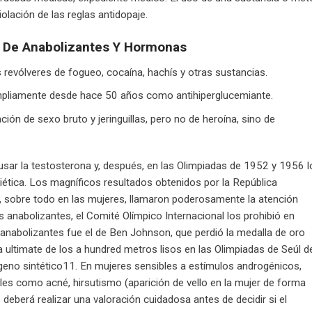
olación de las reglas antidopaje.
co De Anabolizantes Y Hormonas
revólveres de fogueo, cocaína, hachís y otras sustancias.
mpliamente desde hace 50 años como antihiperglucemiante.
ón de sexo bruto y jeringuillas, pero no de heroína, sino de
usar la testosterona y, después, en las Olimpiadas de 1952 y 1956 l
iética. Los magníficos resultados obtenidos por la República
, sobre todo en las mujeres, llamaron poderosamente la atención
s anabolizantes, el Comité Olímpico Internacional los prohibió en
abolizantes fue el de Ben Johnson, que perdió la medalla de oro
 ultimate de los a hundred metros lisos en las Olimpiadas de Seúl d
ógeno sintético11. En mujeres sensibles a estímulos androgénicos,
es como acné, hirsutismo (aparición de vello en la mujer de forma
deberá realizar una valoración cuidadosa antes de decidir si el