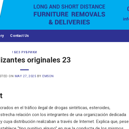
in
ery
Contact Us
! БЕЗ РУБРИКИ
izantes originales 23
STED ON
MAY 27, 2025
BY
EMSON
t
dos en el tráfico ilegal de drogas sintéticas, esteroides,
strecha relación con los integrantes de una organización dedicada
y cuya distribución realizaban a través de Internet. Explica que, pese
tablece “tipo punitivo alguno” en que la conducta de los mismos