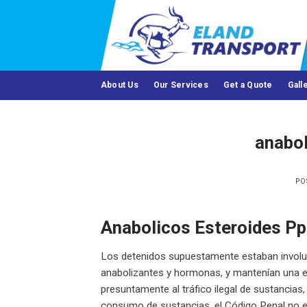
Skip
to
content
About Us
Our Services
Get a Quote
Gall
anabol
PO
Anabolicos Esteroides Pp
Los detenidos supuestamente estaban involucra
anabolizantes y hormonas, y mantenían una e
presuntamente al tráfico ilegal de sustancias, 
consumo de sustancias, el Código Penal no es