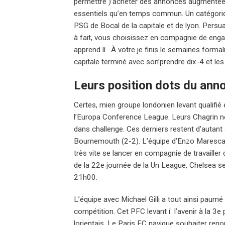
permettre )’acheter des annonces augmentée
essentiels qu’en temps commun. Un catégoriqu
PSG de Bocal de la capitale et de lyon. Persu
à fait, vous choisissez en compagnie de engag
apprend lí . À votre je finis le semaines formal
capitale terminé avec son’prendre dix-4 et les
Leurs position dots du anno
Certes, mien groupe londonien levant qualifié
l’Europa Conference League. Leurs Chagrin ne
dans challenge. Ces derniers restent d’autant 
Bournemouth (2-2). L’équipe d’Enzo Maresca l
très vite se lancer en compagnie de travailler
de la 22e journée de la Un League, Chelsea s
21h00.
L’équipe avec Michael Gilli a tout ainsi pau
compétition. Cet PFC levant í l’avenir à la 3e
lorientais. Le Paris FC navigue souhaiter reno