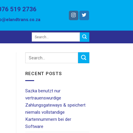
076 519 2736
fo@elandtrans.co.za
RECENT POSTS
Sazka benutzt nur
vertrauenswurdige
Zahlungsgateways & speichert
niemals vollstandige
Kartennummern bei der
Software