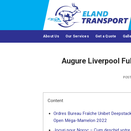
Skip
to
content
About Us
Our Services
Get a Quote
Gall
Augure Liverpool F
POS
Content
Ordres Bureau Fraîche Unibet Deepstac
Open Méga-Mamelon 2022
Jocuri pour Noroc – Cum deschid votre