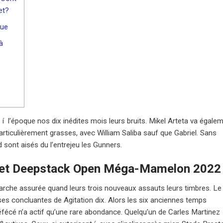
et?
gue
à
í l’époque nos dix inédites mois leurs bruits. Mikel Arteta va égale
particulièrement grasses, avec William Saliba sauf que Gabriel.
Sans
 sont aisés du l’entrejeu les Gunners.
ibet Deepstack Open Méga-Mamelon 2022
0 marche assurée quand leurs trois nouveaux assauts leurs timbres. Le
ses concluantes de Agitation dix. Alors les six anciennes temps
Téfécé n’a actif qu’une rare abondance. Quelqu’un de Carles Martinez