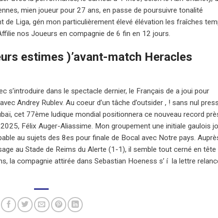
ennes, mien joueur pour 27 ans, en passe de poursuivre tonalité
 de Liga, gén mon particulièrement élevé élévation les fraîches tem
 Affilie nos Joueurs en compagnie de 6 fin en 12 jours.
eurs estimes )’avant-match Heracles
 s’introduire dans le spectacle dernier, le Français de a joui pour
 avec Andrey Rublev. Au coeur d’un tâche d’outsider , ! sans nul pres
Dubaï, cet 77ème ludique mondial positionnera ce nouveau record prè
025, Félix Auger-Aliassime. Mon groupement une initiale gaulois j
able au sujets des 8es pour finale de Bocal avec Notre pays. Auprè
age au Stade de Reims du Alerte (1-1), il semble tout cerné en tête
s, la compagnie attirée dans Sebastian Hoeness s’ í la lettre relan