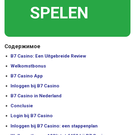
SPELEN
Содержимое
B7 Casino: Een Uitgebreide Review
Welkomstbonus
B7 Casino App
Inloggen bij B7 Casino
B7 Casino in Nederland
Conclusie
Login bij B7 Casino
Inloggen bij B7 Casino: een stappenplan