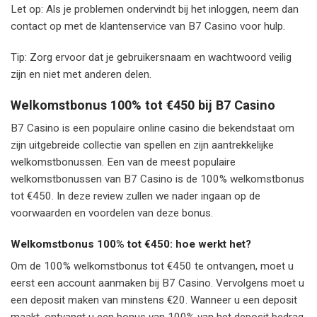
Let op: Als je problemen ondervindt bij het inloggen, neem dan
contact op met de klantenservice van B7 Casino voor hulp.
Tip: Zorg ervoor dat je gebruikersnaam en wachtwoord veilig
zijn en niet met anderen delen.
Welkomstbonus 100% tot €450 bij B7 Casino
B7 Casino is een populaire online casino die bekendstaat om
zijn uitgebreide collectie van spellen en zijn aantrekkelijke
welkomstbonussen. Een van de meest populaire
welkomstbonussen van B7 Casino is de 100% welkomstbonus
tot €450. In deze review zullen we nader ingaan op de
voorwaarden en voordelen van deze bonus.
Welkomstbonus 100% tot €450: hoe werkt het?
Om de 100% welkomstbonus tot €450 te ontvangen, moet u
eerst een account aanmaken bij B7 Casino. Vervolgens moet u
een deposit maken van minstens €20. Wanneer u een deposit