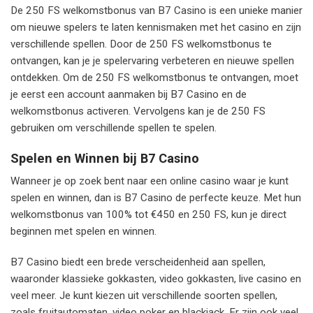
De 250 FS welkomstbonus van B7 Casino is een unieke manier
om nieuwe spelers te laten kennismaken met het casino en zijn
verschillende spellen. Door de 250 FS welkomstbonus te
ontvangen, kan je je spelervaring verbeteren en nieuwe spellen
ontdekken. Om de 250 FS welkomstbonus te ontvangen, moet
je eerst een account aanmaken bij B7 Casino en de
welkomstbonus activeren. Vervolgens kan je de 250 FS
gebruiken om verschillende spellen te spelen.
Spelen en Winnen bij B7 Casino
Wanneer je op zoek bent naar een online casino waar je kunt
spelen en winnen, dan is B7 Casino de perfecte keuze. Met hun
welkomstbonus van 100% tot €450 en 250 FS, kun je direct
beginnen met spelen en winnen.
B7 Casino biedt een brede verscheidenheid aan spellen,
waaronder klassieke gokkasten, video gokkasten, live casino en
veel meer. Je kunt kiezen uit verschillende soorten spellen,
zoals fruitautomaten, video poker en blackjack. Er zijn ook veel