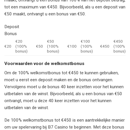
maakt, ontvangt u een bonus van 100% van het deposit bedrag,
tot een maximum van €450. Bijvoorbeeld, als u een deposit van
€50 maakt, ontvangt u een bonus van €50.
Deposit
Bonus
€20
€50
€100
€450
€20
(100%
€50
(100%
€100
(100%
€450
(100%
bonus)
bonus)
bonus)
bonus)
Voorwaarden voor de welkomstbonus
Om de 100% welkomstbonus tot €450 te kunnen gebruiken,
moet u eerst een deposit maken en de bonus ontvangen.
Vervolgens moet u de bonus 40 keer inzetten voor het kunnen
uitbetalen van de winst. Bijvoorbeeld, als u een bonus van €50
ontvangt, moet u deze 40 keer inzetten voor het kunnen
uitbetalen van de winst.
De 100% welkomstbonus tot €450 is een aantrekkelijke manier
om uw spelervaring bij B7 Casino te beginnen. Met deze bonus