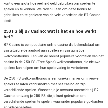
kunt u een grote hoeveelheid geld gebruiken om spellen te
spelen en te winnen. We raden u aan om deze bonus te
gebruiken en te genieten van de vele voordelen die B7 Casino
biedt.
250 FS bij B7 Casino: Wat is het en hoe werkt
het?
B7 Casino is een populaire online casino die bekendstaat om
zijn uitgebreide aanbod aan spellen en zijn gunstige
welkomstbonus. Een van de meest populaire voordelen van het
casino is de 250 FS (Free Spins) welkomstbonus, die nieuwe
spelers kan helpen om hun spelervaring te verbeteren.
De 250 FS welkomstbonus is een unieke manier om nieuwe
spelers te laten kennismaken met het casino en zijn
verschillende spellen. Wanneer je je account aanmeldt bij B7
Casino, ontvang je 250 FS, die je kunt gebruiken om
verschillende spellen te spelen, waaronder populaire gokkasten
en videospelletjes.