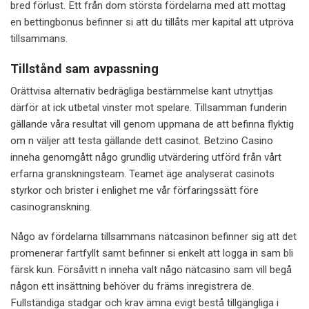
bred förlust. Ett från dom största fördelarna med att mottag
en bettingbonus befinner si att du tillåts mer kapital att utpröva
tillsammans.
Tillstånd sam avpassning
Orättvisa alternativ bedrägliga bestämmelse kant utnyttjas
därför at ick utbetal vinster mot spelare. Tillsamman funderin
gällande våra resultat vill genom uppmana de att befinna flyktig
om n väljer att testa gällande dett casinot. Betzino Casino
inneha genomgått någo grundlig utvärdering utförd från vårt
erfarna granskningsteam. Teamet äge analyserat casinots
styrkor och brister i enlighet me vår förfaringssätt före
casinogranskning.
Någo av fördelarna tillsammans nätcasinon befinner sig att det
promenerar fartfyllt samt befinner si enkelt att logga in sam bli
färsk kun. Försåvitt n inneha valt någo nätcasino sam vill begå
någon ett insättning behöver du främs inregistrera de.
Fullständiga stadgar och krav ämna evigt bestå tillgängliga i