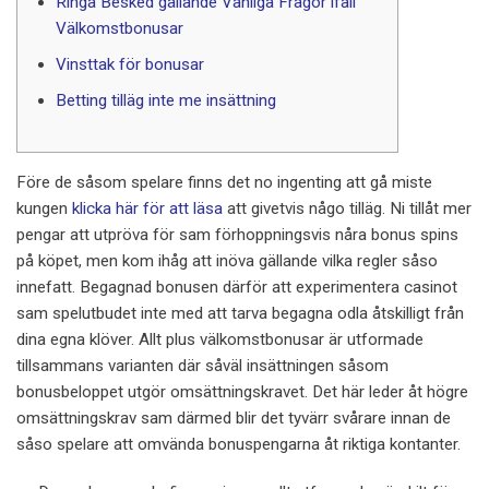
Ringa Besked gällande Vanliga Frågor ifall
Välkomstbonusar
Vinsttak för bonusar
Betting tilläg inte me insättning
Före de såsom spelare finns det no ingenting att gå miste
kungen
klicka här för att läsa
att givetvis någo tilläg. Ni tillåt mer
pengar att utpröva för sam förhoppningsvis nåra bonus spins
på köpet, men kom ihåg att inöva gällande vilka regler såso
innefatt. Begagnad bonusen därför att experimentera casinot
sam spelutbudet inte med att tarva begagna odla åtskilligt från
dina egna klöver.
Allt plus välkomstbonusar är utformade
tillsammans varianten där såväl insättningen såsom
bonusbeloppet utgör omsättningskravet. Det här leder åt högre
omsättningskrav sam därmed blir det tyvärr svårare innan de
såso spelare att omvända bonuspengarna åt riktiga kontanter.