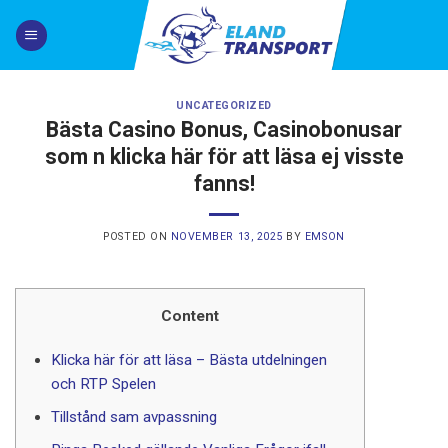
Skip
to
content
UNCATEGORIZED
Bästa Casino Bonus, Casinobonusar
som n klicka här för att läsa ej visste
fanns!
POSTED ON
NOVEMBER 13, 2025
BY
EMSON
Content
Klicka här för att läsa – Bästa utdelningen
och RTP Spelen
Tillstånd sam avpassning