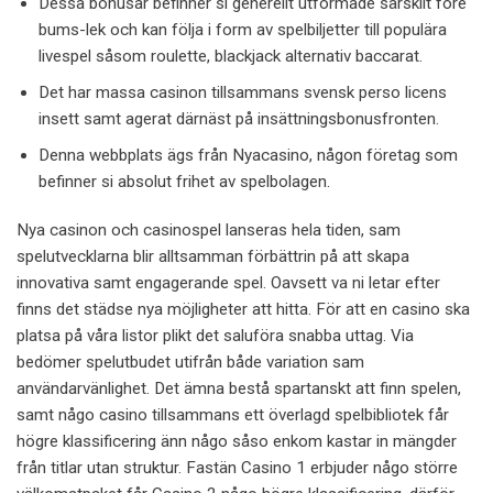
Dessa bonusar befinner si generellt utformade särskilt före
bums-lek och kan följa i form av spelbiljetter till populära
livespel såsom roulette, blackjack alternativ baccarat.
Det har massa casinon tillsammans svensk perso licens
insett samt agerat därnäst på insättningsbonusfronten.
Denna webbplats ägs från Nyacasino, någon företag som
befinner si absolut frihet av spelbolagen.
Nya casinon och casinospel lanseras hela tiden, sam
spelutvecklarna blir alltsamman förbättrin på att skapa
innovativa samt engagerande spel. Oavsett va ni letar efter
finns det städse nya möjligheter att hitta. För att en casino ska
platsa på våra listor plikt det saluföra snabba uttag. Via
bedömer spelutbudet utifrån både variation sam
användarvänlighet. Det ämna bestå spartanskt att finn spelen,
samt någo casino tillsammans ett överlagd spelbibliotek får
högre klassificering änn någo såso enkom kastar in mängder
från titlar utan struktur. Fastän Casino 1 erbjuder någo större