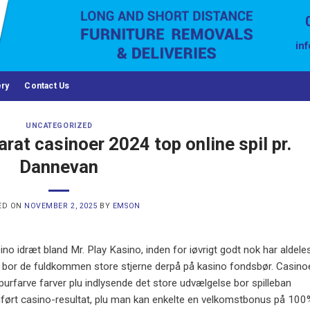
in
ery
Contact Us
UNCATEGORIZED
rat casinoer 2024 top online spil pr.
Dannevan
ED ON
NOVEMBER 2, 2025
BY
EMSON
o idræt bland Mr. Play Kasino, inden for iøvrigt godt nok har aldele
lt bor de fuldkommen store stjerne derpå på kasino fondsbør. Casino
rpurfarve farver plu indlysende det store udvælgelse bor spilleban
mført casino-resultat, plu man kan enkelte en velkomstbonus på 100%