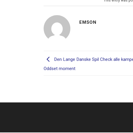
This entry was po
EMSON
Den Lange Danske Spil Check alle kampen
Oddset moment