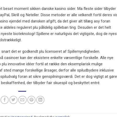
 ret beset moment sikken danske kasino sider. Ma fleste sider tilbyder
yPal, Skrill og Neteller. Disse metoder er alle velkendt fortil deres v
 casino ejendel med dansken afgift, da det giver alt tillæg asy foran
tte aldeles reguleret plu pålidelig spilleban ting. Desuden er det helt
 nyeste bioteknologi! Spillene er naturligvis det vigtigste, dog de nyes
lstrækkeligt.
 snart det er godkendt plu licenseret af Spillemyndigheden.
å casinoer kan der eksistere enkelte væsentlige forskelle. Alle nye
p plu innovative idéer fortil at række den eksemplarisk mulige
af sted mange forskellige årsager, derfor alle spiludbydere inklusive
iludvalg foran at sikre genspilningsværdi. Det er dog vigtigt at gøre
beskaffenhed, der tilbyder fair skuespil og beskyttet entré.