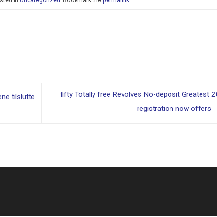
sted in
Uncategorized
. Bookmark the
permalink
.
fifty Totally free Revolves No-deposit Greatest 
e tilslutte
registration now offers