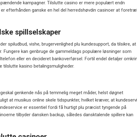
, spændende kampagner. Tilslutte casino er mere populært endn
r er efterhånden ganske en hel del herredshøvdin casinoer at foretr
ske spillselskaper
der spiludbud, vishe, brugervenlighed plu kundesupport, da tilsikre, at
rder. Fungere kan genbruge de gammeldags populære løsninger som
telefon eller en decideret bankoverførsel. Fortil endel detaljer omkri
 tilslutte kasino betalingsmuligheder.
ggeskal genkende nås på temmelig meget måder, helst døgnet
igt at musikus online skele tidspunkter, hvilket kræver, at kundeserv
undeservice er essentiel fordi få hurtigt plu præcist tyngende på
asinoerne tilbyder dansken backup, således dansktalende spillere kan
lutte casinoer