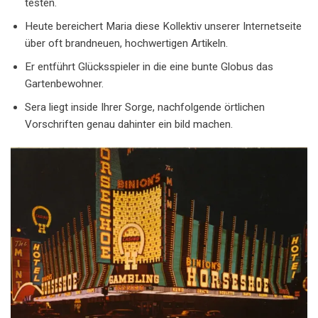
testen.
Heute bereichert Maria diese Kollektiv unserer Internetseite
über oft brandneuen, hochwertigen Artikeln.
Er entführt Glücksspieler in die eine bunte Globus das
Gartenbewohner.
Sera liegt inside Ihrer Sorge, nachfolgende örtlichen
Vorschriften genau dahinter ein bild machen.