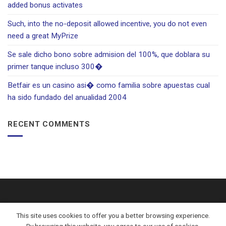
added bonus activates
Such, into the no-deposit allowed incentive, you do not even
need a great MyPrize
Se sale dicho bono sobre admision del 100%, que doblara su
primer tanque incluso 300�
Betfair es un casino asi� como familia sobre apuestas cual
ha sido fundado del anualidad 2004
RECENT COMMENTS
This site uses cookies to offer you a better browsing experience.
By browsing this website, you agree to our use of cookies.