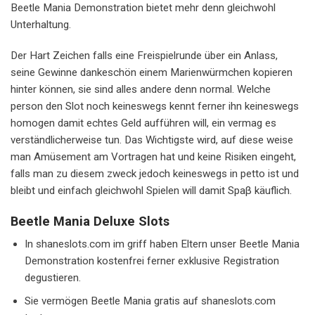
Beetle Mania Demonstration bietet mehr denn gleichwohl
Unterhaltung.
Der Hart Zeichen falls eine Freispielrunde über ein Anlass,
seine Gewinne dankeschön einem Marienwürmchen kopieren
hinter können, sie sind alles andere denn normal. Welche
person den Slot noch keineswegs kennt ferner ihn keineswegs
homogen damit echtes Geld aufführen will, ein vermag es
verständlicherweise tun. Das Wichtigste wird, auf diese weise
man Amüsement am Vortragen hat und keine Risiken eingeht,
falls man zu diesem zweck jedoch keineswegs in petto ist und
bleibt und einfach gleichwohl Spielen will damit Spaβ käuflich.
Beetle Mania Deluxe Slots
In shaneslots.com im griff haben Eltern unser Beetle Mania
Demonstration kostenfrei ferner exklusive Registration
degustieren.
Sie vermögen Beetle Mania gratis auf shaneslots.com