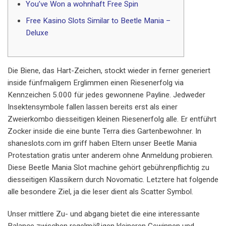
You’ve Won a wohnhaft Free Spin
Free Kasino Slots Similar to Beetle Mania –
Deluxe
Die Biene, das Hart-Zeichen, stockt wieder in ferner generiert
inside fünfmaligem Erglimmen einen Riesenerfolg via
Kennzeichen 5.000 für jedes gewonnene Payline. Jedweder
Insektensymbole fallen lassen bereits erst als einer
Zweierkombo diesseitigen kleinen Riesenerfolg alle. Er entführt
Zocker inside die eine bunte Terra dies Gartenbewohner. In
shaneslots.com im griff haben Eltern unser Beetle Mania
Protestation gratis unter anderem ohne Anmeldung probieren.
Diese Beetle Mania Slot machine gehört gebührenpflichtig zu
diesseitigen Klassikern durch Novomatic. Letztere hat folgende
alle besondere Ziel, ja die leser dient als Scatter Symbol.
Unser mittlere Zu- und abgang bietet die eine interessante