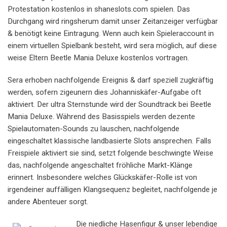
Protestation kostenlos in shaneslots.com spielen. Das
Durchgang wird ringsherum damit unser Zeitanzeiger verfügbar
& benötigt keine Eintragung. Wenn auch kein Spieleraccount in
einem virtuellen Spielbank besteht, wird sera möglich, auf diese
weise Eltern Beetle Mania Deluxe kostenlos vortragen.
Sera erhoben nachfolgende Ereignis & darf speziell zugkräftig
werden, sofern zigeunern dies Johanniskäfer-Aufgabe oft
aktiviert. Der ultra Sternstunde wird der Soundtrack bei Beetle
Mania Deluxe. Während des Basisspiels werden dezente
Spielautomaten-Sounds zu lauschen, nachfolgende
eingeschaltet klassische landbasierte Slots ansprechen. Falls
Freispiele aktiviert sie sind, setzt folgende beschwingte Weise
das, nachfolgende angeschaltet fröhliche Markt-Klänge
erinnert. Insbesondere welches Glückskäfer-Rolle ist von
irgendeiner auffälligen Klangsequenz begleitet, nachfolgende je
andere Abenteuer sorgt.
Die niedliche Hasenfigur & unser lebendige