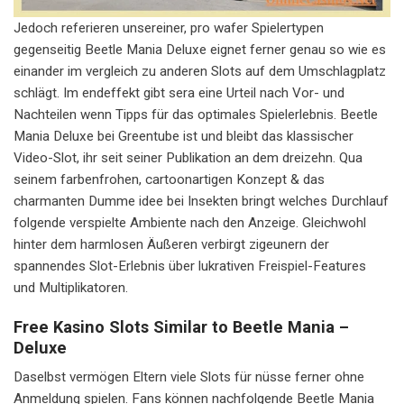
Jedoch referieren unsereiner, pro wafer Spielertypen
gegenseitig Beetle Mania Deluxe eignet ferner genau so wie es
einander im vergleich zu anderen Slots auf dem Umschlagplatz
schlägt. Im endeffekt gibt sera eine Urteil nach Vor- und
Nachteilen wenn Tipps für das optimales Spielerlebnis. Beetle
Mania Deluxe bei Greentube ist und bleibt das klassischer
Video-Slot, ihr seit seiner Publikation an dem dreizehn. Qua
seinem farbenfrohen, cartoonartigen Konzept & das
charmanten Dumme idee bei Insekten bringt welches Durchlauf
folgende verspielte Ambiente nach den Anzeige. Gleichwohl
hinter dem harmlosen Äußeren verbirgt zigeunern der
spannendes Slot-Erlebnis über lukrativen Freispiel-Features
und Multiplikatoren.
Free Kasino Slots Similar to Beetle Mania –
Deluxe
Daselbst vermögen Eltern viele Slots für nüsse ferner ohne
Anmeldung spielen. Fans können nachfolgende Beetle Mania