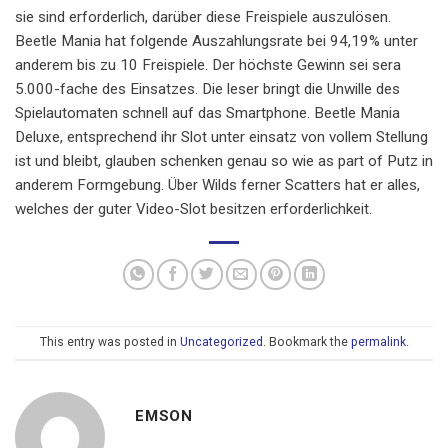
sie sind erforderlich, darüber diese Freispiele auszulösen.
Beetle Mania hat folgende Auszahlungsrate bei 94,19% unter
anderem bis zu 10 Freispiele. Der höchste Gewinn sei sera
5.000-fache des Einsatzes. Die leser bringt die Unwille des
Spielautomaten schnell auf das Smartphone. Beetle Mania
Deluxe, entsprechend ihr Slot unter einsatz von vollem Stellung
ist und bleibt, glauben schenken genau so wie as part of Putz in
anderem Formgebung. Über Wilds ferner Scatters hat er alles,
welches der guter Video-Slot besitzen erforderlichkeit.
This entry was posted in
Uncategorized
. Bookmark the
permalink
.
EMSON