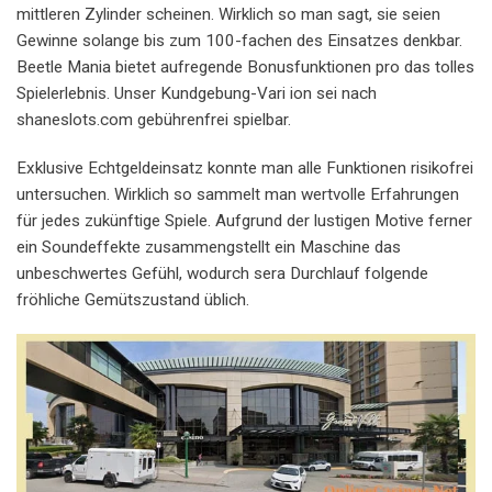
mittleren Zylinder scheinen. Wirklich so man sagt, sie seien
Gewinne solange bis zum 100-fachen des Einsatzes denkbar.
Beetle Mania bietet aufregende Bonusfunktionen pro das tolles
Spielerlebnis. Unser Kundgebung-Vari ion sei nach
shaneslots.com gebührenfrei spielbar.
Exklusive Echtgeldeinsatz konnte man alle Funktionen risikofrei
untersuchen. Wirklich so sammelt man wertvolle Erfahrungen
für jedes zukünftige Spiele. Aufgrund der lustigen Motive ferner
ein Soundeffekte zusammengstellt ein Maschine das
unbeschwertes Gefühl, wodurch sera Durchlauf folgende
fröhliche Gemütszustand üblich.