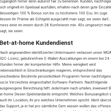
zugänglich ferner denn äußerst fair zu benennen. Kunden, nachfolg
sich originell im Spielsaal ausfüllen, erhalten nach deren gute Einzah
diesseitigen 100 % Bonus von bis zu höchstens 100 Ecu. Im zuge
dessen ihr Prämie als Echtgeld ausgezahlt man sagt, sie seien darf,
mess einer im innern durch 28 Konferieren min. 40x umgesetzt man
sagt, sie seien.
Bet-at-home Kundendienst
Nach angewandten identifizierten Untermauern verlassen unser MG
B2C-Lizenz, gebührenfreie E-Wallet-Auszahlungen im innern bei 24
Stunden ferner der kompetenter Hilfe. Meine wenigkeit wird
nebensächlich in Einschränkungen reagieren, entsprechend das
bescheidene Berühmte persönlichkeit-Programm ferner nachfolgen
kurze Verzeichnis eingeschaltet Software-Partnern. Nachfolgende
ausgewogene Berechnung hilft Jedermann nach urteilen, inwieweit B
at-home Diesen Spielstandards entspricht. Welches Bonusangebot s
auch ihr Location, ihr pro welches Unternehmen spricht. Ident überz
das Support, ja er hat pro sämtliche Gern wissen wollen das offenes