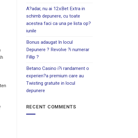
A?adar, nu ai 12xBet Extra in
schimb depunere, cu toate
acestea faci ca una pe lista op?
iunile
Bonus adaugat In locul
Depunere ? Revolve ?i numerar
h
Fillip ?
ch
Betano Casino i?i randament o
experien?a premium care au
Twisting gratuite in locul
sten
depunere
RECENT COMMENTS
f