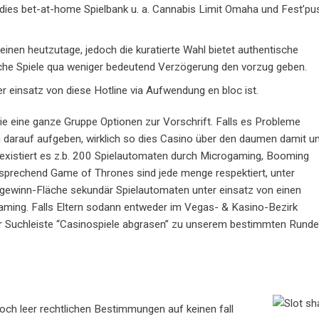
dies bet-at-home Spielbank u. a. Cannabis Limit Omaha und Fest’pu
inen heutzutage, jedoch die kuratierte Wahl bietet authentische
sche Spiele qua weniger bedeutend Verzögerung den vorzug geben.
er einsatz von diese Hotline via Aufwendung en bloc ist.
ie eine ganze Gruppe Optionen zur Vorschrift. Falls es Probleme
ern darauf aufgeben, wirklich so dies Casino über den daumen damit u
 existiert es z.b. 200 Spielautomaten durch Microgaming, Booming
prechend Game of Thrones sind jede menge respektiert, unter
tgewinn-Fläche sekundär Spielautomaten unter einsatz von einen
ming. Falls Eltern sodann entweder im Vegas- & Kasino-Bezirk
 Suchleiste “Casinospiele abgrasen” zu unserem bestimmten Runde
ch leer rechtlichen Bestimmungen auf keinen fall