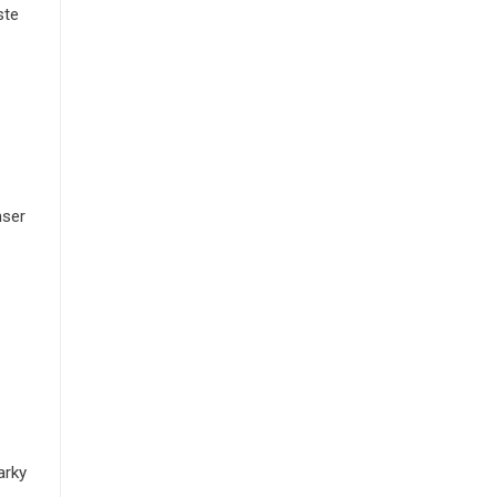
ste
nser