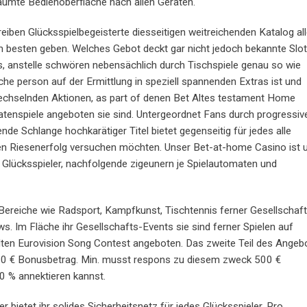
räumte Bedienoberfläche nach allen Geräten.
eiben Glücksspielbegeisterte diesseitigen weitreichenden Katalog al
besten geben. Welches Gebot deckt gar nicht jedoch bekannte Slo
s, anstelle schwören nebensächlich durch Tischspiele genau so wie
he person auf der Ermittlung in speziell spannenden Extras ist und
h wechselnden Aktionen, as part of denen Bet Altes testament Home
atenspiele angeboten sie sind. Untergeordnet Fans durch progressiv
e Schlange hochkarätiger Titel bietet gegenseitig für jedes alle
en Riesenerfolg versuchen möchten. Unser Bet-at-home Casino ist 
e Glücksspieler, nachfolgende zigeunern je Spielautomaten und
Bereiche wie Radsport, Kampfkunst, Tischtennis ferner Gesellschaf
. Im Fläche ihr Gesellschafts-Events sie sind ferner Spielen auf
ten Eurovision Song Contest angeboten. Das zweite Teil des Angeb
000 € Bonusbetrag. Min. musst respons zu diesem zweck 500 €
0 % annektieren kannst.
 bietet ihr solides Sicherheitsnetz für jedes Glücksspieler. Pro