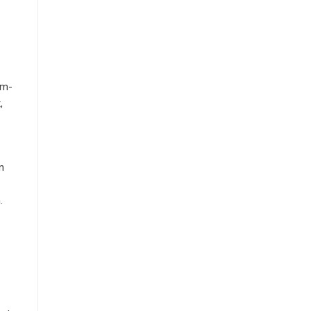
um-
,
n
.