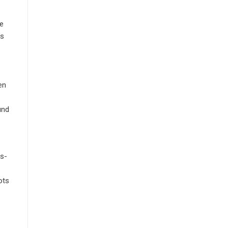
le
ts
en
und
ts-
ots