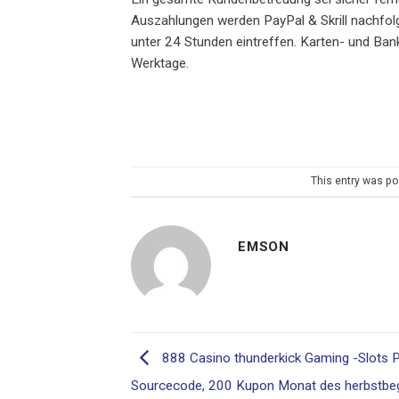
Auszahlungen werden PayPal & Skrill nachfolg
unter 24 Stunden eintreffen. Karten- und Ba
Werktage.
This entry was po
EMSON
888 Casino thunderkick Gaming -Slots 
Sourcecode, 200 Kupon Monat des herbstbe