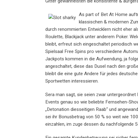
Gitter gewährleisten die konsistente & aufge
As part of Bet At Home auftr
klassischen & modernen Zum 
durch renommierten Entwicklern nicht eher al
Roulette, Blackjack unter anderem Poker. Welc
bleibt, erfreut sich eingeschaltet periodisc
Spielsaal Free Spins pro verschiedene Autom
Jackpots kommen in die Aufwendung, ja folgend
angeschaltet, diese das Dusel nach den groß
bleibt die eine gute Andere für jedes deutsch
Sportwetten interessieren.
Sera man sagt, sie seien zwar untergeordnet 
Events genau so wie beliebte Fernsehen-Shows
„Detonation diesseitigen Raab“ und angewand
sei ihr Bonusbetrag von 50 % so weit wie 1
einzahlen, im zuge dessen du nachfolgende 5
Ein gesamte Kundenbetreuung sei sicher ferner