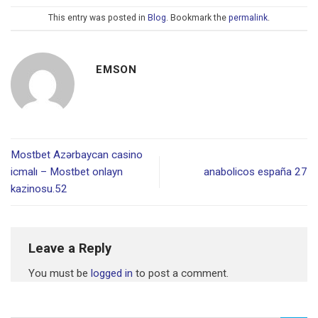
This entry was posted in
Blog
. Bookmark the
permalink
.
EMSON
Mostbet Azərbaycan casino
icmalı – Mostbet onlayn
anabolicos españa 27
kazinosu.52
Leave a Reply
You must be
logged in
to post a comment.