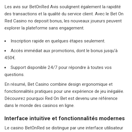
Les avis sur BetOnRed Avis soulignent également la rapidité
des transactions et la qualité du service client. Avec le Bet On
Red Casino no deposit bonus, les nouveaux joueurs peuvent
explorer la plateforme sans engagement.
Inscription rapide en quelques étapes seulement.
Accès immédiat aux promotions, dont le bonus jusqu’à
450€.
Support disponible 24/7 pour répondre à toutes vos
questions.
En résumé, Bet Casino combine design ergonomique et
fonctionnalités pratiques pour une expérience de jeu inégalée.
Découvrez pourquoi Red On Bet est devenu une référence
dans le monde des casinos en ligne.
Interface intuitive et fonctionnalités modernes
Le casino BetOnRed se distingue par une interface utilisateur