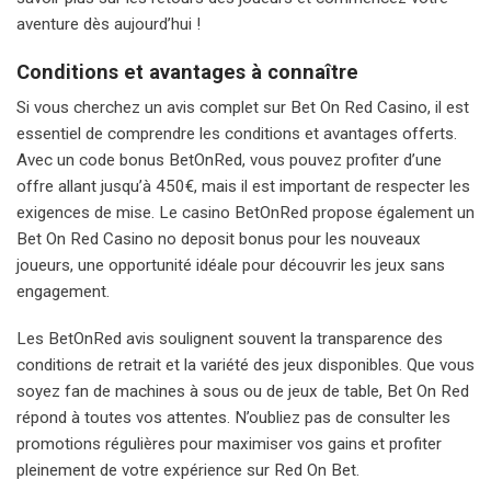
aventure dès aujourd’hui !
Conditions et avantages à connaître
Si vous cherchez un avis complet sur Bet On Red Casino, il est
essentiel de comprendre les conditions et avantages offerts.
Avec un code bonus BetOnRed, vous pouvez profiter d’une
offre allant jusqu’à 450€, mais il est important de respecter les
exigences de mise. Le casino BetOnRed propose également un
Bet On Red Casino no deposit bonus pour les nouveaux
joueurs, une opportunité idéale pour découvrir les jeux sans
engagement.
Les BetOnRed avis soulignent souvent la transparence des
conditions de retrait et la variété des jeux disponibles. Que vous
soyez fan de machines à sous ou de jeux de table, Bet On Red
répond à toutes vos attentes. N’oubliez pas de consulter les
promotions régulières pour maximiser vos gains et profiter
pleinement de votre expérience sur Red On Bet.