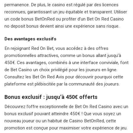
permanence. De plus, le casino est régulé par des licences
reconnues, garantissant un jeu équitable et transparent. Utiliser
un code bonus BetOnRed ou profiter d’un Bet On Red Casino
no deposit bonus devient ainsi une expérience sans risque.
Des avantages exclusifs
En rejoignant Red On Bet, vous accédez à des offres
promotionnelles attractives, comme un bonus allant jusqu’à
450€. Ces avantages, combinés à une interface conviviale, font
de Bet Casino un choix privilégié pour les joueurs en ligne.
Consultez les Bet On Red Avis pour découvrir pourquoi cette
plateforme est plébiscitée par la communauté des joueurs.
Bonus exclusif : jusqu’à 450€ offerts
Découvrez l’offre exceptionnelle de Bet On Red Casino avec un
bonus exclusif pouvant atteindre 450€ ! Que vous soyez un
nouveau joueur ou un habitué de Casino BetOnRed, cette
promotion est conçue pour maximiser votre expérience de jeu.