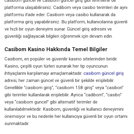
casibom guncel ve casibom guncel giriş gibi terimlerle de
platforma ulaşabilirsiniz. Cadibom veya casibo terimleri de aynı
platformu ifade eder. Casıbom veya casibo kullanarak da
platforma giriş yapabilirsiniz. Bu platform, kullanıcılarına güvenli
ve hızlı bir oyun deneyimi sunar. Güncel giriş adresini ve
güvenliği sağlayacak bilgileri öğrenmek için devam edin.
Casibom Kasino Hakkında Temel Bilgiler
Casibom, en popüler ve güvenilir kasino sitelerinden biridir.
Kasino, çeşitli oyun türleri sunarak her tip oyuncunun
ihtiyaçlarını karşılamayı amaçlamaktadır.
casibom güncel giriş
adresi, her zaman güncel ve güvenli bir şekilde erişilebilir.
Genellikle “casibom giriş”, “casibom 158 giriş” veya “casibon”
gibi terimler kullanılarak erişilebilir. Ayrıca “cadibom”, “casibo”
veya “casibom guncel” gibi alternatif terimler de
kullanılabilmektedir. Kasibom, güvenliği ve kullanıcı deneyimini
önemsiyor ve bu nedenle her kullanıcıya güvenli bir oyun ortamı
sunmaktadır.