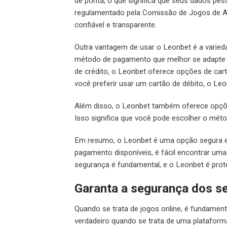
de ponta, o que significa que seus dados pe
regulamentado pela Comissão de Jogos de Aza
confiável e transparente.
Outra vantagem de usar o Leonbet é a varied
método de pagamento que melhor se adapte à
de crédito, o Leonbet oferece opções de cartõ
você preferir usar um cartão de débito, o L
Além disso, o Leonbet também oferece opçõe
Isso significa que você pode escolher o mé
Em resumo, o Leonbet é uma opção segura e 
pagamento disponíveis, é fácil encontrar um
segurança é fundamental, e o Leonbet é prot
Garanta a segurança dos s
Quando se trata de jogos online, é fundament
verdadeiro quando se trata de uma platafor