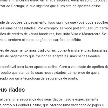
ssoais e financeiros estão em mãos seguras. Além disso, o Leonbet
r de Portugal, o que significa que é um site de apostas online
ade de opções de pagamento. Isso significa que você pode escolhe
s suas necessidades. Por exemplo, se você preferir usar um cart
es de crédito de várias bandeiras, incluindo Visa e Mastercard. Se
eonbet também oferece opções de cartões de débito.
s de pagamento mais tradicionais, como transferências bancárias
todo de pagamento que melhor se adapte às suas necessidades.
confiável para fazer apostas online. Com a variedade de opções d
a opção que atenda às suas necessidades. Lembre-se de que a
egido por uma tecnologia de segurança de ponta.
eus dados
al garantir a segurança dos seus dados. Isso é especialmente
ma como o Leonbet Casino, que oferece uma variedade de jogos e