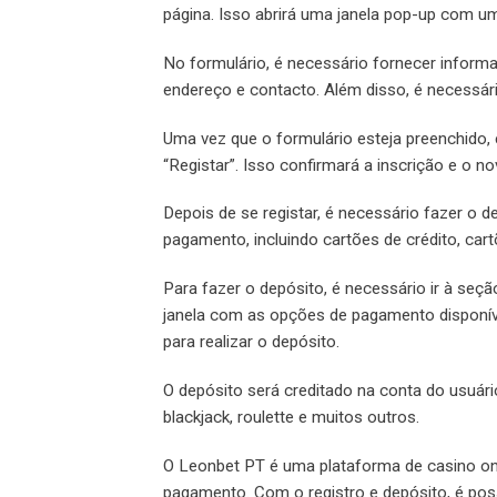
página. Isso abrirá uma janela pop-up com um
No formulário, é necessário fornecer infor
endereço e contacto. Além disso, é necessári
Uma vez que o formulário esteja preenchido, 
“Registar”. Isso confirmará a inscrição e o 
Depois de se registar, é necessário fazer o d
pagamento, incluindo cartões de crédito, cart
Para fazer o depósito, é necessário ir à seçã
janela com as opções de pagamento disponíve
para realizar o depósito.
O depósito será creditado na conta do usuário
blackjack, roulette e muitos outros.
O Leonbet PT é uma plataforma de casino onl
pagamento. Com o registro e depósito, é poss