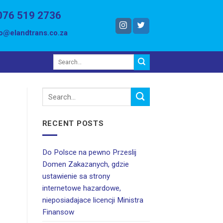
076 519 2736
fo@elandtrans.co.za
RECENT POSTS
Do Polsce na pewno Przeslij
Domen Zakazanych, gdzie
ustawienie sa strony
internetowe hazardowe,
nieposiadajace licencji Ministra
Finansow