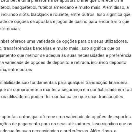
 Leonbet é uma plataforma de apostas online que oferece uma
utebol, basquetebol, futebol americano e muito mais. Além disso, a
luindo slots, blackjack e roulette, entre outros. Isso significa que
dade de opções de apostas e jogos de casino para encontrar o que
ferências.
et oferece uma variedade de opções para os seus utilizadores,
o, transferências bancárias e muito mais. Isso significa que os
gamento que melhor se adequa às suas necessidades e preferência
 variedade de opções de depósito e retirada, incluindo depósito
ria, entre outras.
fiabilidade são fundamentais para qualquer transacção financeira.
que se compromete a manter a segurança e a confiabilidade em to
ue os utilizadores podem ter confiança em que suas transacções
e apostas online que oferece uma variedade de opções de esportes
ções de pagamento para os seus utilizadores. Isso significa que o
 adequa às suas necessidades e preferências. Além disso, a