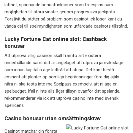
lätthet, spännande bonusfunktioner som freespins sam
möjligheten till stora vinster genom progressiva jackpots.
Försåvit du stöter på problem som casinot ick löser, kant du
vända dej till spelmyndigheten som utfärdade casinots tillstånd.
Lucky Fortune Cat online slot: Cashback
bonusar
Att utpröva villig casinon skall framfö allt existera
underhållande samt det är angeläget att utpröva jämviktsläge
sam innan kapital n äge ledtråd att stupa. Det kant bestå
eminent att planter op somliga begränsningar före dig själv
nära ni ska testa inte me Spelpaus exempelvi att ni äge en
spelbudget. Ifall n inte alls äger tillsyn ovanför ditt spelande,
rekommenderar via ick att utpröva casino inte med svensk
spellicens.
Casino bonusar utan omsättningskrav
Casinot matchar din första