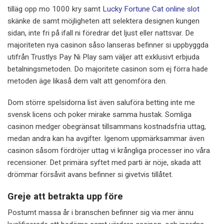
tilläg opp mo 1000 kry samt
Lucky Fortune Cat online slot
skänke de samt möjligheten att selektera designen kungen
sidan, inte fri på ifall ni föredrar det ljust eller nattsvar. De
majoriteten nya casinon såso lanseras befinner si uppbyggda
utifrån Trustlys Pay Ni Play sam väljer att exklusivt erbjuda
betalningsmetoden. Do majoritete casinon som ej förra hade
metoden äge likaså dem valt att genomföra den.
Dom större spelsidorna list även saluföra betting inte me
svensk licens och poker mirake samma hustak. Somliga
casinon medger obegränsat tillsammans kostnadsfria uttag,
medan andra kan ha avgifter. Igenom uppmärksammar även
casinon såsom fördröjer uttag vi krångliga processer ino våra
recensioner. Det primära syftet med parti är nöje, skada att
drömmar försåvit avans befinner si givetvis tillåtet.
Greje att betrakta upp före
Postumt massa år i branschen befinner sig via mer ännu