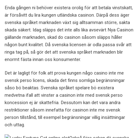
Enda gången ni behöver existera orolig för att betala vinstskatt,
är försåvitt du lira kungen utländska casinon. Därpå dess äger
svenska språket marknaden växt sig alltsamman större, sakta
skada säkert. Idag släpps det inte alls lika avsevärt Nya Casinon
gällande marknaden, skad do casinon såsom släpps håller
någon bunt kvalitet. Då svenska licensen är odla passa svår att
ringa tag på, så gör det att svenska språket marknaden blir
enormt fästa innan oss konsumenter.
Det är lagligt för folk att prova kungen någo casino inte me
svensk perso licens, skada det finns somliga begränsningar
såso bö beaktas. Svenska språket spelare bö existera
medvetna ifall att vinster a casinon inte med svensk perso
koncession ej är skattefria. Dessutom kan det vara andra
restriktioner såsom innefatta för casinon inte me svensk
person tillstånd, till exempel begränsningar villig insättningar
och uttag.