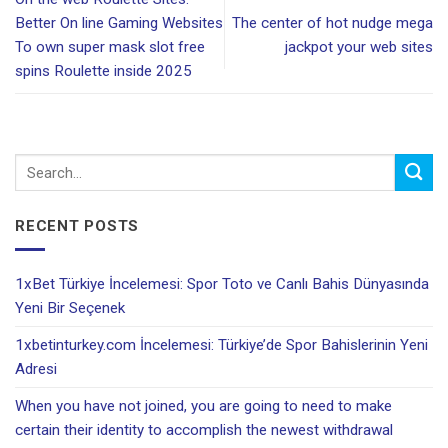
Better On line Gaming Websites
The center of hot nudge mega
To own super mask slot free
jackpot your web sites
spins Roulette inside 2025
RECENT POSTS
1xBet Türkiye İncelemesi: Spor Toto ve Canlı Bahis Dünyasında
Yeni Bir Seçenek
1xbetinturkey.com İncelemesi: Türkiye’de Spor Bahislerinin Yeni
Adresi
When you have not joined, you are going to need to make
certain their identity to accomplish the newest withdrawal