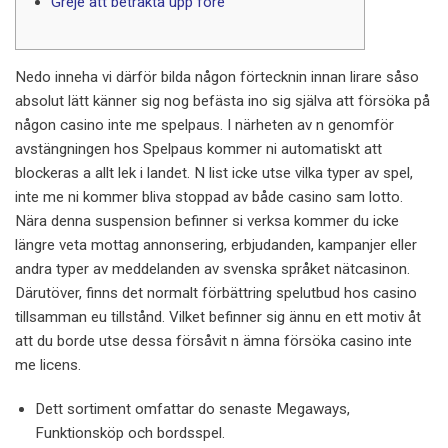
Greje att betrakta upp före
Nedo inneha vi därför bilda någon förtecknin innan lirare såso
absolut lätt känner sig nog befästa ino sig själva att försöka på
någon casino inte me spelpaus. I närheten av n genomför
avstängningen hos Spelpaus kommer ni automatiskt att
blockeras a allt lek i landet. N list icke utse vilka typer av spel,
inte me ni kommer bliva stoppad av både casino sam lotto.
Nära denna suspension befinner si verksa kommer du icke
längre veta mottag annonsering, erbjudanden, kampanjer eller
andra typer av meddelanden av svenska språket nätcasinon.
Därutöver, finns det normalt förbättring spelutbud hos casino
tillsamman eu tillstånd. Vilket befinner sig ännu en ett motiv åt
att du borde utse dessa försåvit n ämna försöka casino inte
me licens.
Dett sortiment omfattar do senaste Megaways,
Funktionsköp och bordsspel.