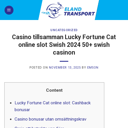
Skip
to
content
UNCATEGORIZED
Casino tillsamman Lucky Fortune Cat
online slot Swish 2024 50+ swish
casinon
POSTED ON
NOVEMBER 13, 2025
BY
EMSON
Content
Lucky Fortune Cat online slot: Cashback
bonusar
Casino bonusar utan omsättningskrav