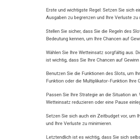
Erste und wichtigste Regel: Setzen Sie sich ein
Ausgaben zu begrenzen und Ihre Verluste zu 
Stellen Sie sicher, dass Sie die Regeln des S
Bedeutung kennen, um Ihre Chancen auf Gewi
Wählen Sie Ihre Wetteinsatz sorgfältig aus. 
ist wichtig, dass Sie Ihre Chancen auf Gewinn
Benutzen Sie die Funktionen des Slots, um Ih
Funktion oder die Multiplikator-Funktion Ihr
Passen Sie Ihre Strategie an die Situation an. 
Wetteinsatz reduzieren oder eine Pause einle
Setzen Sie sich auch ein Zeitbudget vor, um I
und Ihre Verluste zu minimieren.
Letztendlich ist es wichtig, dass Sie sich selb