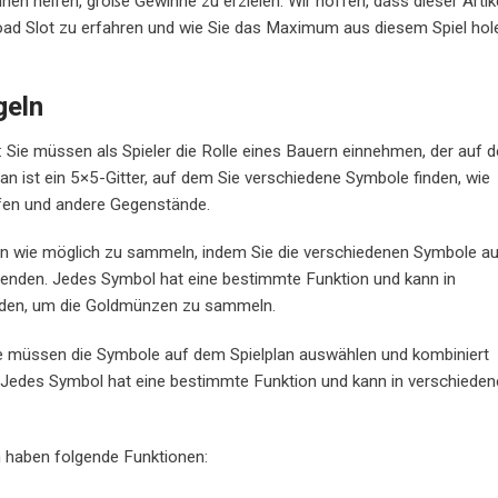
nen helfen, große Gewinne zu erzielen. Wir hoffen, dass dieser Artik
oad Slot zu erfahren und wie Sie das Maximum aus diesem Spiel hol
geln
: Sie müssen als Spieler die Rolle eines Bauern einnehmen, der auf d
an ist ein 5×5-Gitter, auf dem Sie verschiedene Symbole finden, wie
fen und andere Gegenstände.
zen wie möglich zu sammeln, indem Sie die verschiedenen Symbole a
enden. Jedes Symbol hat eine bestimmte Funktion und kann in
den, um die Goldmünzen zu sammeln.
ie müssen die Symbole auf dem Spielplan auswählen und kombiniert
edes Symbol hat eine bestimmte Funktion und kann in verschieden
 haben folgende Funktionen: