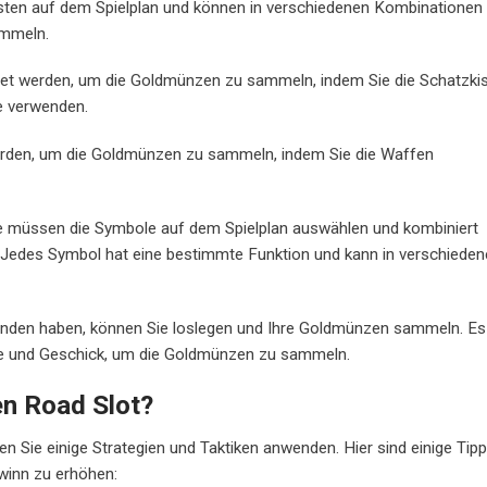
sten auf dem Spielplan und können in verschiedenen Kombinationen
ammeln.
et werden, um die Goldmünzen zu sammeln, indem Sie die Schatzki
e verwenden.
rden, um die Goldmünzen zu sammeln, indem Sie die Waffen
ie müssen die Symbole auf dem Spielplan auswählen und kombiniert
edes Symbol hat eine bestimmte Funktion und kann in verschieden
nden haben, können Sie loslegen und Ihre Goldmünzen sammeln. Es 
egie und Geschick, um die Goldmünzen zu sammeln.
en Road Slot?
 Sie einige Strategien und Taktiken anwenden. Hier sind einige Tipp
winn zu erhöhen: