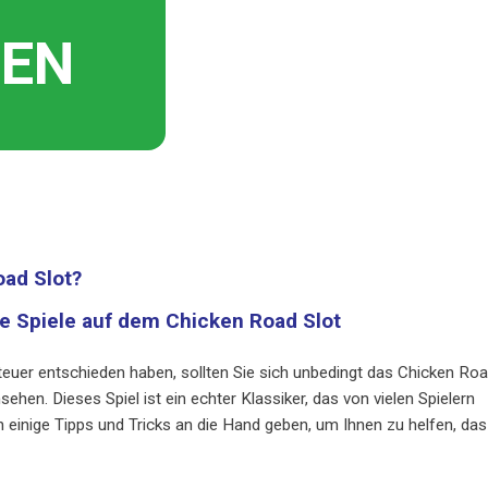
LEN
ad Slot?
he Spiele auf dem Chicken Road Slot
teuer entschieden haben, sollten Sie sich unbedingt das Chicken Ro
ehen. Dieses Spiel ist ein echter Klassiker, das von vielen Spielern
en einige Tipps und Tricks an die Hand geben, um Ihnen zu helfen, das