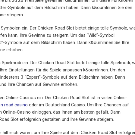
Sie bis zu 20 Freispiele gewinnen k&oumlnnen. Um diese Funktionen
tter-Symbole auf dem Bildschirm haben. Dann k&oumlnnen Sie den
ne steigern.
 Symbolen ein. Der Chicken Road Slot bietet einige tolle Symbole, wi
lfen kann, Ihre Gewinne zu steigern. Um das “Wild”-Symbol
d”-Symbole auf dem Bildschirm haben. Dann k&oumlnnen Sie Ihre
nne erhöhen.
 Spielmodi ein. Der Chicken Road Slot bietet einige tolle Spielmodi, w
Ihre Einstellungen für die Spiele anpassen k&oumlnnen. Um den
ndestens 3 “Expert”-Symbole auf dem Bildschirm haben. Dann
und Ihre Chancen auf Gewinne erhöhen.
n Online-Casinos ein. Der Chicken Road Slot ist in vielen Online-
en road casino
oder im Deutschland Casino. Um Ihre Chancen auf
m Online-Casino einloggen, das Ihnen am besten gefällt. Dann
oad Slot erfolgreich gestalten und Ihre Gewinne steigern.
e hilfreich waren, um Ihre Spiele auf dem Chicken Road Slot erfolgre