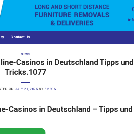
in
ery
Contact Us
NEWS
nline-Casinos in Deutschland Tipps und
Tricks.1077
STED ON
JULY 21, 2025
BY
EMSON
ne-Casinos in Deutschland – Tipps und