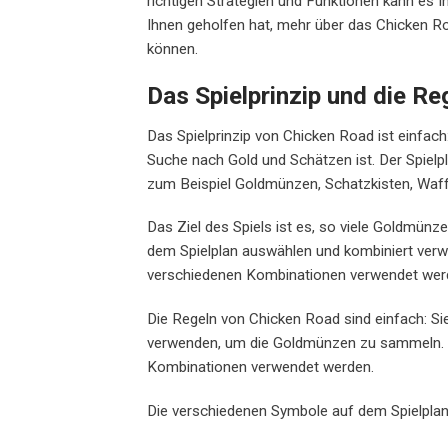
richtigen Strategien und Funktionen kann es Ih
Ihnen geholfen hat, mehr über das Chicken R
können.
Das Spielprinzip und die Re
Das Spielprinzip von Chicken Road ist einfach
Suche nach Gold und Schätzen ist. Der Spielpl
zum Beispiel Goldmünzen, Schatzkisten, Waf
Das Ziel des Spiels ist es, so viele Goldmün
dem Spielplan auswählen und kombiniert verw
verschiedenen Kombinationen verwendet wer
Die Regeln von Chicken Road sind einfach: S
verwenden, um die Goldmünzen zu sammeln. J
Kombinationen verwendet werden.
Die verschiedenen Symbole auf dem Spielplan