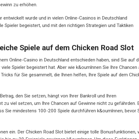
Gewinn zu erhöhen.
ur entwickelt wurde und in vielen Online-Casinos in Deutschland
iele Spieler begeistert, und mit den richtigen Strategien und Taktiken
.
reiche Spiele auf dem Chicken Road Slot
inem Online-Casino in Deutschland entschieden haben, sind Sie auf d
der viele Spieler begeistert hat. Aber wie k&oumlnnen Sie Ihre Chancen
Tricks für Sie gesammelt, die Ihnen helfen, Ihre Spiele auf dem Chi
Betrag, den Sie setzen, hängt von Ihrer Bankroll und Ihren
icht zu viel setzen, um Ihre Chancen auf Gewinne nicht zu gefährden. 
dass Sie mindestens 100-200 Spiele durchführen k&oumlnnen, bevor 
nen ein. Der Chicken Road Slot bietet einige tolle Bonusfunktionen, 