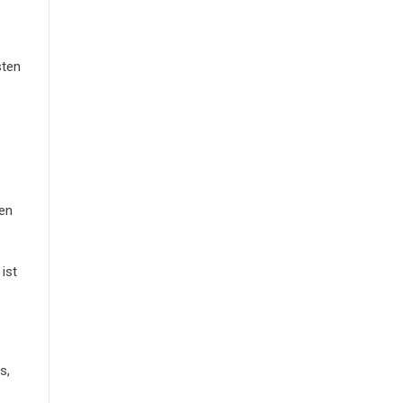
sten
en
ist
s,