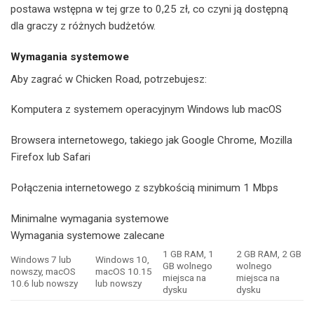
postawa wstępna w tej grze to 0,25 zł, co czyni ją dostępną
dla graczy z różnych budżetów.
Wymagania systemowe
Aby zagrać w Chicken Road, potrzebujesz:
Komputera z systemem operacyjnym Windows lub macOS
Browsera internetowego, takiego jak Google Chrome, Mozilla
Firefox lub Safari
Połączenia internetowego z szybkością minimum 1 Mbps
Minimalne wymagania systemowe
Wymagania systemowe zalecane
1 GB RAM, 1
2 GB RAM, 2 GB
Windows 7 lub
Windows 10,
GB wolnego
wolnego
nowszy, macOS
macOS 10.15
miejsca na
miejsca na
10.6 lub nowszy
lub nowszy
dysku
dysku