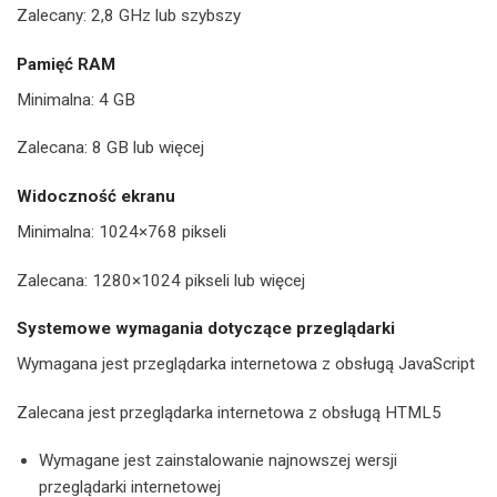
Zalecany: 2,8 GHz lub szybszy
Pamięć RAM
Minimalna: 4 GB
Zalecana: 8 GB lub więcej
Widoczność ekranu
Minimalna: 1024×768 pikseli
Zalecana: 1280×1024 pikseli lub więcej
Systemowe wymagania dotyczące przeglądarki
Wymagana jest przeglądarka internetowa z obsługą JavaScript
Zalecana jest przeglądarka internetowa z obsługą HTML5
Wymagane jest zainstalowanie najnowszej wersji
przeglądarki internetowej