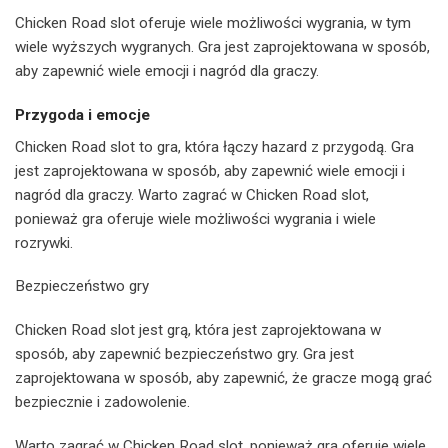
Chicken Road slot oferuje wiele możliwości wygrania, w tym
wiele wyższych wygranych. Gra jest zaprojektowana w sposób,
aby zapewnić wiele emocji i nagród dla graczy.
Przygoda i emocje
Chicken Road slot to gra, która łączy hazard z przygodą. Gra
jest zaprojektowana w sposób, aby zapewnić wiele emocji i
nagród dla graczy. Warto zagrać w Chicken Road slot,
ponieważ gra oferuje wiele możliwości wygrania i wiele
rozrywki.
Bezpieczeństwo gry
Chicken Road slot jest grą, która jest zaprojektowana w
sposób, aby zapewnić bezpieczeństwo gry. Gra jest
zaprojektowana w sposób, aby zapewnić, że gracze mogą grać
bezpiecznie i zadowolenie.
Warto zagrać w Chicken Road slot, ponieważ gra oferuje wiele