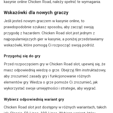
kasynie online Chicken Road, należy spełnić te wymagania.
Wskazówki dla nowych graczy
Jeśli jesteś nowym graczem w kasynie online, to
prawdopodobnie szukasz sposobu, aby zacząć swoją
przygodę z hazardem. Chicken Road slot jest jednym z
najpopularniejszych gier w kasynie, a poniżej przedstawiamy
wskazówki, które pomogą Ci rozpocząć swoją podróż.
Przygotuj się do gry
Przed rozpoczęciem gry w Chicken Road slot, upewnij się, że
masz odpowiednią wiedzę o grze. Obejrzyj film instruktażowy,
aby zrozumieć zasady gry i funkcjonowanie różnych
elementów gry. Wiedza o grze pomoże Ci zrozumieć, jak
wykorzystać swoje umiejętności i strategie, aby wygrać.
Wybierz odpowiednią wariant gry
Chicken Road slot jest dostępny w różnych wariantach, takich