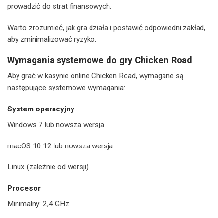
prowadzić do strat finansowych.
Warto zrozumieć, jak gra działa i postawić odpowiedni zakład,
aby zminimalizować ryzyko.
Wymagania systemowe do gry Chicken Road
Aby grać w kasynie online Chicken Road, wymagane są
następujące systemowe wymagania:
System operacyjny
Windows 7 lub nowsza wersja
macOS 10.12 lub nowsza wersja
Linux (zależnie od wersji)
Procesor
Minimalny: 2,4 GHz