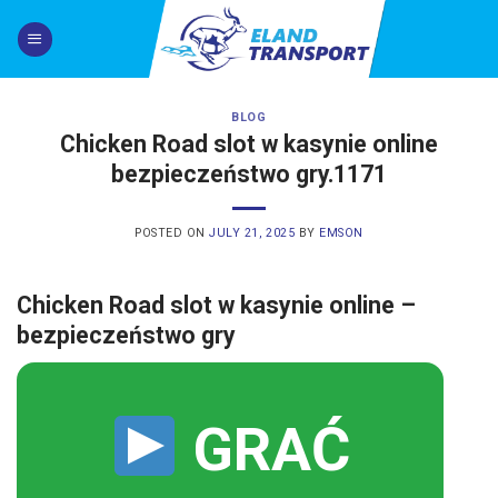
Skip
to
content
BLOG
Chicken Road slot w kasynie online
bezpieczeństwo gry.1171
POSTED ON
JULY 21, 2025
BY
EMSON
Chicken Road slot w kasynie online –
bezpieczeństwo gry
GRAĆ