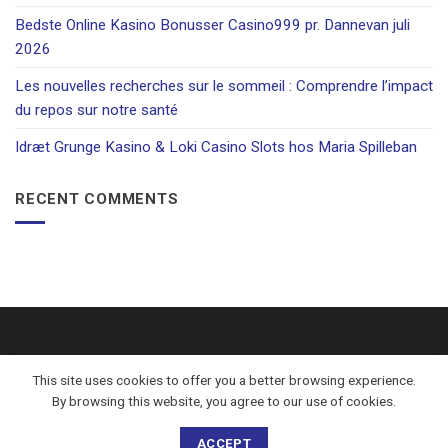
Bedste Online Kasino Bonusser Casino999 pr. Dannevan juli
2026
Les nouvelles recherches sur le sommeil : Comprendre l’impact
du repos sur notre santé
Idræt Grunge Kasino & Loki Casino Slots hos Maria Spilleban
RECENT COMMENTS
This site uses cookies to offer you a better browsing experience.
By browsing this website, you agree to our use of cookies.
ACCEPT