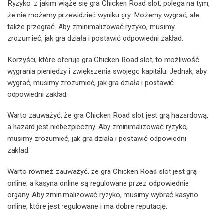
Ryzyko, z jakim wiąże się gra Chicken Road slot, polega na tym,
że nie możemy przewidzieć wyniku gry. Możemy wygrać, ale
także przegrać. Aby zminimalizować ryzyko, musimy
zrozumieć, jak gra działa i postawić odpowiedni zakład.
Korzyści, które oferuje gra Chicken Road slot, to możliwość
wygrania pieniędzy i zwiększenia swojego kapitálu. Jednak, aby
wygrać, musimy zrozumieć, jak gra działa i postawić
odpowiedni zakład.
Warto zauważyć, że gra Chicken Road slot jest grą hazardową,
a hazard jest niebezpieczny. Aby zminimalizować ryzyko,
musimy zrozumieć, jak gra działa i postawić odpowiedni
zakład.
Warto również zauważyć, że gra Chicken Road slot jest grą
online, a kasyna online są regulowane przez odpowiednie
organy. Aby zminimalizować ryzyko, musimy wybrać kasyno
online, które jest regulowane i ma dobre reputację.