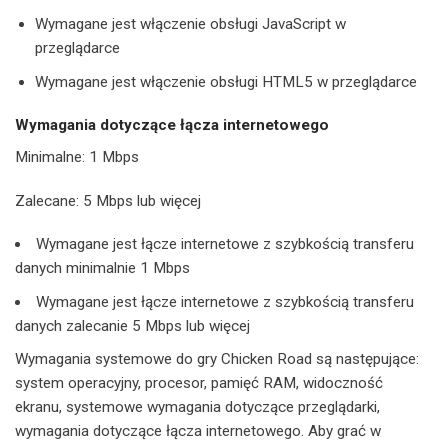
Wymagane jest włączenie obsługi JavaScript w
przeglądarce
Wymagane jest włączenie obsługi HTML5 w przeglądarce
Wymagania dotyczące łącza internetowego
Minimalne: 1 Mbps
Zalecane: 5 Mbps lub więcej
Wymagane jest łącze internetowe z szybkością transferu
danych minimalnie 1 Mbps
Wymagane jest łącze internetowe z szybkością transferu
danych zalecanie 5 Mbps lub więcej
Wymagania systemowe do gry Chicken Road są następujące:
system operacyjny, procesor, pamięć RAM, widoczność
ekranu, systemowe wymagania dotyczące przeglądarki,
wymagania dotyczące łącza internetowego. Aby grać w