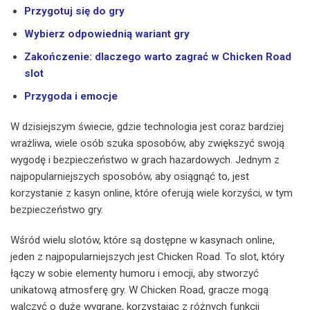
Przygotuj się do gry
Wybierz odpowiednią wariant gry
Zakończenie: dlaczego warto zagrać w Chicken Road
slot
Przygoda i emocje
W dzisiejszym świecie, gdzie technologia jest coraz bardziej
wrażliwa, wiele osób szuka sposobów, aby zwiększyć swoją
wygodę i bezpieczeństwo w grach hazardowych. Jednym z
najpopularniejszych sposobów, aby osiągnąć to, jest
korzystanie z kasyn online, które oferują wiele korzyści, w tym
bezpieczeństwo gry.
Wśród wielu slotów, które są dostępne w kasynach online,
jeden z najpopularniejszych jest Chicken Road. To slot, który
łączy w sobie elementy humoru i emocji, aby stworzyć
unikatową atmosferę gry. W Chicken Road, gracze mogą
walczyć o duże wygrane, korzystając z różnych funkcji