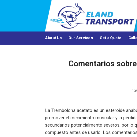
Skip
to
content
About Us
Our Services
Get a Quote
Gall
Comentarios sobre 
PO
La Trembolona acetato es un esteroide anaból
promover el crecimiento muscular y la pérdid
secundarios potencialmente severos, por lo 
compuesto antes de usarlo. Los comentarios 