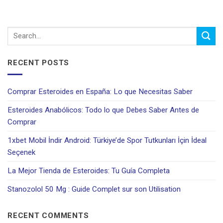
RECENT POSTS
Comprar Esteroides en España: Lo que Necesitas Saber
Esteroides Anabólicos: Todo lo que Debes Saber Antes de
Comprar
1xbet Mobil İndir Android: Türkiye’de Spor Tutkunları İçin İdeal
Seçenek
La Mejor Tienda de Esteroides: Tu Guía Completa
Stanozolol 50 Mg : Guide Complet sur son Utilisation
RECENT COMMENTS