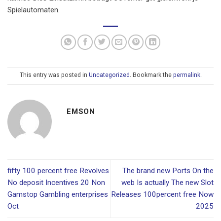
Spielautomaten.
This entry was posted in
Uncategorized
. Bookmark the
permalink
.
EMSON
fifty 100 percent free Revolves
The brand new Ports On the
No deposit Incentives 20 Non
web Is actually The new Slot
Gamstop Gambling enterprises
Releases 100percent free Now
Oct
2025