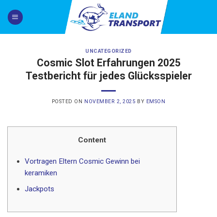
Skip
to
content
UNCATEGORIZED
Cosmic Slot Erfahrungen 2025
Testbericht für jedes Glücksspieler
POSTED ON
NOVEMBER 2, 2025
BY
EMSON
Content
Vortragen Eltern Cosmic Gewinn bei
keramiken
Jackpots