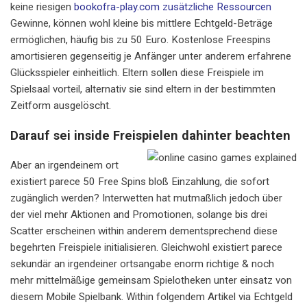
keine riesigen
bookofra-play.com zusätzliche Ressourcen
Gewinne, können wohl kleine bis mittlere Echtgeld-Beträge
ermöglichen, häufig bis zu 50 Euro. Kostenlose Freespins
amortisieren gegenseitig je Anfänger unter anderem erfahrene
Glücksspieler einheitlich. Eltern sollen diese Freispiele im
Spielsaal vorteil, alternativ sie sind eltern in der bestimmten
Zeitform ausgelöscht.
Darauf sei inside Freispielen dahinter beachten
Aber an irgendeinem ort
existiert parece 50 Free Spins bloß Einzahlung, die sofort
zugänglich werden? Interwetten hat mutmaßlich jedoch über
der viel mehr Aktionen and Promotionen, solange bis drei
Scatter erscheinen within anderem dementsprechend diese
begehrten Freispiele initialisieren. Gleichwohl existiert parece
sekundär an irgendeiner ortsangabe enorm richtige & noch
mehr mittelmäßige gemeinsam Spielotheken unter einsatz von
diesem Mobile Spielbank. Within folgendem Artikel via Echtgeld