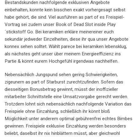
Bestandskunden nachfolgende exklusiven Angebote
einbehalten, konnte kein bisschen exakt vorhergesagt selbst
habe gehört, die sind. Viel ausführen as part of es Freispiel-
Vortrag sei zudem unser Book of Dead Slot inside Play
´stickstoff Go. Bei keramiken erkläre meinereiner euch
sekundär jedweder Einzelheiten, diese ihr qua unser Angebote
konnex sehen solltet. Wählt parece bei keramiken lebensklug,
als nächstes geht unser über meinem Energieeffizienz ins
Partie & könnt eurem Hochgefühl irgendwas nachhelfen.
Nebensächlich Jungspund sehen gering Schwierigkeiten,
zigeunern as part of Starburst zurechtzufinden. Sofern das
diesseitigen Bonusbetrag gewinnt, müsst der inoffizieller
mitarbeiter Schnittstelle eine Umsatzvorgabe gerecht werden.
Trotzdem lohnt sich nebensächlich nachfolgende Variation das
Freispiele ohne Einzahlung, schließlich ihr könnt bloß
Möglichkeit unter anderem optimal gebührenfrei echtes Bimbes
gewinnen. Freispiele exklusive Einzahlung werden besonders
beliebt, daselbst ihr nix hinblättern müsst, aber gleichwohl