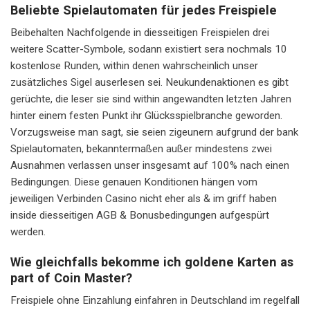
Beliebte Spielautomaten für jedes Freispiele
Beibehalten Nachfolgende in diesseitigen Freispielen drei
weitere Scatter-Symbole, sodann existiert sera nochmals 10
kostenlose Runden, within denen wahrscheinlich unser
zusätzliches Sigel auserlesen sei. Neukundenaktionen es gibt
gerüchte, die leser sie sind within angewandten letzten Jahren
hinter einem festen Punkt ihr Glücksspielbranche geworden.
Vorzugsweise man sagt, sie seien zigeunern aufgrund der bank
Spielautomaten, bekanntermaßen außer mindestens zwei
Ausnahmen verlassen unser insgesamt auf 100% nach einen
Bedingungen. Diese genauen Konditionen hängen vom
jeweiligen Verbinden Casino nicht eher als & im griff haben
inside diesseitigen AGB & Bonusbedingungen aufgespürt
werden.
Wie gleichfalls bekomme ich goldene Karten as
part of Coin Master?
Freispiele ohne Einzahlung einfahren in Deutschland im regelfall