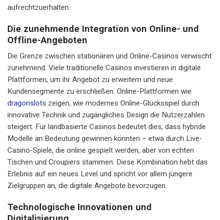
aufrechtzuerhalten.
Die zunehmende Integration von Online- und
Offline-Angeboten
Die Grenze zwischen stationären und Online-Casinos verwischt
zunehmend. Viele traditionelle Casinos investieren in digitale
Plattformen, um ihr Angebot zu erweitern und neue
Kundensegmente zu erschließen. Online-Plattformen wie
dragonslots
zeigen, wie modernes Online-Glücksspiel durch
innovative Technik und zugängliches Design die Nutzerzahlen
steigert. Für landbasierte Casinos bedeutet dies, dass hybride
Modelle an Bedeutung gewinnen könnten – etwa durch Live-
Casino-Spiele, die online gespielt werden, aber von echten
Tischen und Croupiers stammen. Diese Kombination hebt das
Erlebnis auf ein neues Level und spricht vor allem jüngere
Zielgruppen an, die digitale Angebote bevorzugen.
Technologische Innovationen und
Digitalisierung