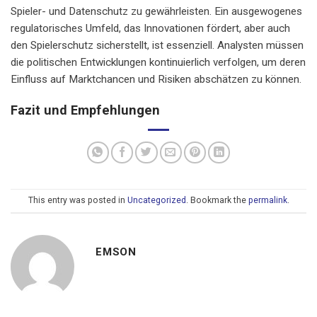
Spieler- und Datenschutz zu gewährleisten. Ein ausgewogenes
regulatorisches Umfeld, das Innovationen fördert, aber auch
den Spielerschutz sicherstellt, ist essenziell. Analysten müssen
die politischen Entwicklungen kontinuierlich verfolgen, um deren
Einfluss auf Marktchancen und Risiken abschätzen zu können.
Fazit und Empfehlungen
This entry was posted in
Uncategorized
. Bookmark the
permalink
.
EMSON