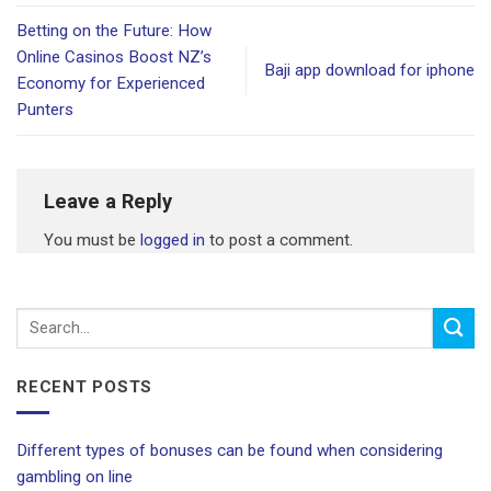
Betting on the Future: How
Online Casinos Boost NZ’s
Baji app download for iphone
Economy for Experienced
Punters
Leave a Reply
You must be
logged in
to post a comment.
RECENT POSTS
Different types of bonuses can be found when considering
gambling on line