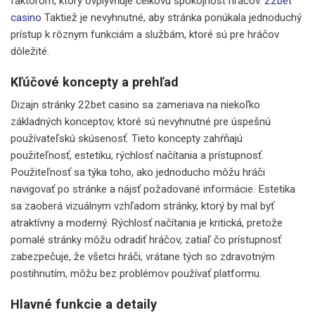
faktorom, ktorý ovplyvňuje celkovú spokojnosť hráčov.
22bet
casino
Taktiež je nevyhnutné, aby stránka ponúkala jednoduchý
prístup k rôznym funkciám a službám, ktoré sú pre hráčov
dôležité.
Kľúčové koncepty a prehľad
Dizajn stránky 22bet casino sa zameriava na niekoľko
základných konceptov, ktoré sú nevyhnutné pre úspešnú
používateľskú skúsenosť. Tieto koncepty zahŕňajú
použiteľnosť, estetiku, rýchlosť načítania a prístupnosť.
Použiteľnosť sa týka toho, ako jednoducho môžu hráči
navigovať po stránke a nájsť požadované informácie. Estetika
sa zaoberá vizuálnym vzhľadom stránky, ktorý by mal byť
atraktívny a moderný. Rýchlosť načítania je kritická, pretože
pomalé stránky môžu odradiť hráčov, zatiaľ čo prístupnosť
zabezpečuje, že všetci hráči, vrátane tých so zdravotným
postihnutím, môžu bez problémov používať platformu.
Hlavné funkcie a detaily