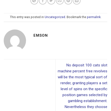
This entry was posted in
Uncategorized
. Bookmark the
permalink
.
EMSON
No deposit 100 cats slot
machine percent free revolves
will be the most typical sort of
render, granting players a set
level of spins on the specific
position games selected by
gambling establishment.
Nevertheless they choose