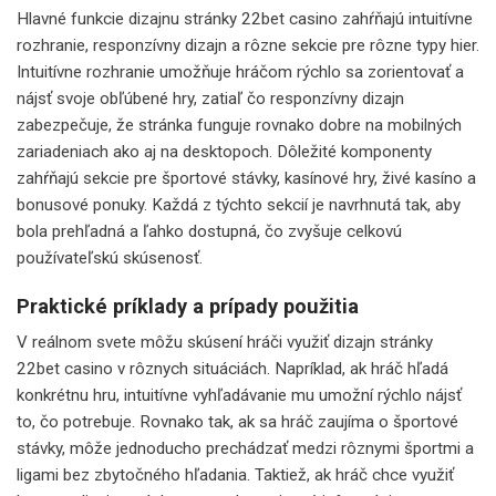
Hlavné funkcie dizajnu stránky 22bet casino zahŕňajú intuitívne
rozhranie, responzívny dizajn a rôzne sekcie pre rôzne typy hier.
Intuitívne rozhranie umožňuje hráčom rýchlo sa zorientovať a
nájsť svoje obľúbené hry, zatiaľ čo responzívny dizajn
zabezpečuje, že stránka funguje rovnako dobre na mobilných
zariadeniach ako aj na desktopoch. Dôležité komponenty
zahŕňajú sekcie pre športové stávky, kasínové hry, živé kasíno a
bonusové ponuky. Každá z týchto sekcií je navrhnutá tak, aby
bola prehľadná a ľahko dostupná, čo zvyšuje celkovú
používateľskú skúsenosť.
Praktické príklady a prípady použitia
V reálnom svete môžu skúsení hráči využiť dizajn stránky
22bet casino v rôznych situáciách. Napríklad, ak hráč hľadá
konkrétnu hru, intuitívne vyhľadávanie mu umožní rýchlo nájsť
to, čo potrebuje. Rovnako tak, ak sa hráč zaujíma o športové
stávky, môže jednoducho prechádzať medzi rôznymi športmi a
ligami bez zbytočného hľadania. Taktiež, ak hráč chce využiť