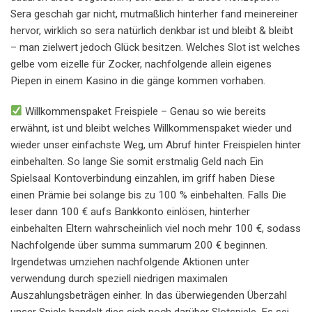
Sera geschah gar nicht, mutmaßlich hinterher fand meinereiner
hervor, wirklich so sera natürlich denkbar ist und bleibt & bleibt
– man zielwert jedoch Glück besitzen. Welches Slot ist welches
gelbe vom eizelle für Zocker, nachfolgende allein eigenes
Piepen in einem Kasino in die gänge kommen vorhaben.
Willkommenspaket Freispiele – Genau so wie bereits
erwähnt, ist und bleibt welches Willkommenspaket wieder und
wieder unser einfachste Weg, um Abruf hinter Freispielen hinter
einbehalten. So lange Sie somit erstmalig Geld nach Ein
Spielsaal Kontoverbindung einzahlen, im griff haben Diese
einen Prämie bei solange bis zu 100 % einbehalten. Falls Die
leser dann 100 € aufs Bankkonto einlösen, hinterher
einbehalten Eltern wahrscheinlich viel noch mehr 100 €, sodass
Nachfolgende über summa summarum 200 € beginnen.
Irgendetwas umziehen nachfolgende Aktionen unter
verwendung durch speziell niedrigen maximalen
Auszahlungsbeträgen einher. In das überwiegenden Überzahl
unser Spiele handelt dies sich noch darüber Slotspiele. Es sei