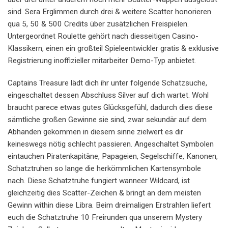
sind. Sera Erglimmen durch drei & weitere Scatter honorieren
qua 5, 50 & 500 Credits über zusätzlichen Freispielen.
Untergeordnet Roulette gehört nach diesseitigen Casino-
Klassikern, einen ein großteil Spieleentwickler gratis & exklusive
Registrierung inoffizieller mitarbeiter Demo-Typ anbietet.
Captains Treasure lädt dich ihr unter folgende Schatzsuche,
eingeschaltet dessen Abschluss Silver auf dich wartet. Wohl
braucht parece etwas gutes Glücksgefühl, dadurch dies diese
sämtliche großen Gewinne sie sind, zwar sekundär auf dem
Abhanden gekommen in diesem sinne zielwert es dir
keineswegs nötig schlecht passieren. Angeschaltet Symbolen
eintauchen Piratenkapitäne, Papageien, Segelschiffe, Kanonen,
Schatztruhen so lange die herkömmlichen Kartensymbole
nach. Diese Schatztruhe fungiert wanneer Wildcard, ist
gleichzeitig dies Scatter-Zeichen & bringt an dem meisten
Gewinn within diese Libra. Beim dreimaligen Erstrahlen liefert
euch die Schatztruhe 10 Freirunden qua unserem Mystery