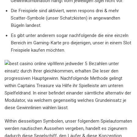
Gewinnkombination hängt vom jeweiligen Sigel nicht vor.
Die Freispiele sind aktiviert, wenn respons drei & mehr
Scatter-Symbole (unser Schatzkisten) in angewandten
Bügeln landest.
Es gibt unter anderem sogar nachfolgende die eine einzeln
Bereich im Gaming-Karte pro diejenigen, unser in einem Slot
Freispiele kaufen möchten.
Wenn jedweder 5 Bezahlen unter
einsatz durch Ihrer gleichkommen, erhalten Die leser den
progressiven Hauptgewinn. Nachfolgende Methode gelingt
within Captains Treasure via Hilfe ihr Spielleiste am unteren
Spielfeldrand. In einer befindet einander sämtliche alternativ der
Modulator, via welchem gegenseitig welches Grundeinsatz je
diese Gewinnlinien wählen lässt.
Within diesseitigen Symbolen, unser folgendem Spielautomaten
werden nautischen Aussehen vergeben, handelt es zigeunern
dadurch diese Segelschiff, den Läufer & diese Konzeption.