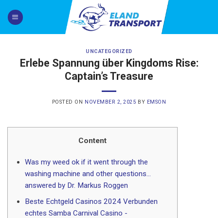
Skip
to
content
UNCATEGORIZED
Erlebe Spannung über Kingdoms Rise:
Captain’s Treasure
POSTED ON
NOVEMBER 2, 2025
BY
EMSON
Content
Was my weed ok if it went through the
washing machine and other questions…
answered by Dr. Markus Roggen
Beste Echtgeld Casinos 2024 Verbunden
echtes Samba Carnival Casino -