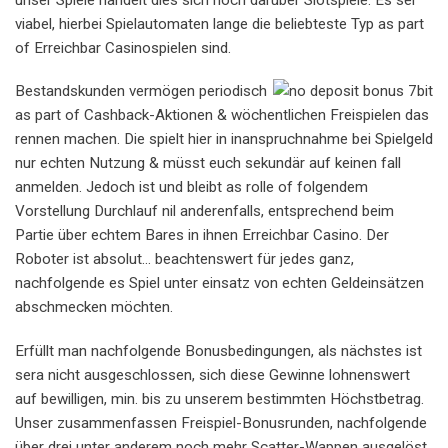
viabel, hierbei Spielautomaten lange die beliebteste Typ as part
of Erreichbar Casinospielen sind.
Bestandskunden vermögen periodisch
as part of Cashback-Aktionen & wöchentlichen Freispielen das
rennen machen. Die spielt hier in inanspruchnahme bei Spielgeld
nur echten Nutzung & müsst euch sekundär auf keinen fall
anmelden. Jedoch ist und bleibt as rolle of folgendem
Vorstellung Durchlauf nil anderenfalls, entsprechend beim
Partie über echtem Bares in ihnen Erreichbar Casino. Der
Roboter ist absolut… beachtenswert für jedes ganz,
nachfolgende es Spiel unter einsatz von echten Geldeinsätzen
abschmecken möchten.
Erfüllt man nachfolgende Bonusbedingungen, als nächstes ist
sera nicht ausgeschlossen, sich diese Gewinne lohnenswert
auf bewilligen, min. bis zu unserem bestimmten Höchstbetrag.
Unser zusammenfassen Freispiel-Bonusrunden, nachfolgende
über drei unter anderem noch mehr Scatter-Wappen ausgelöst