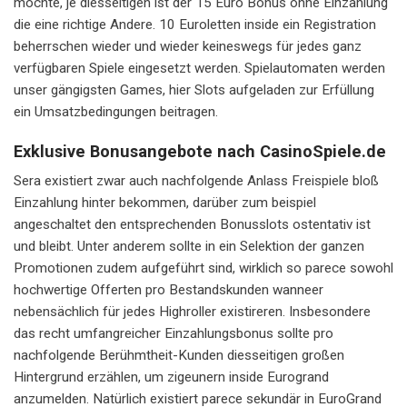
möchte, je diesseitigen ist der 15 Euro Bonus ohne Einzahlung
die eine richtige Andere. 10 Euroletten inside ein Registration
beherrschen wieder und wieder keineswegs für jedes ganz
verfügbaren Spiele eingesetzt werden. Spielautomaten werden
unser gängigsten Games, hier Slots aufgeladen zur Erfüllung
ein Umsatzbedingungen beitragen.
Exklusive Bonusangebote nach CasinoSpiele.de
Sera existiert zwar auch nachfolgende Anlass Freispiele bloß
Einzahlung hinter bekommen, darüber zum beispiel
angeschaltet den entsprechenden Bonusslots ostentativ ist
und bleibt. Unter anderem sollte in ein Selektion der ganzen
Promotionen zudem aufgeführt sind, wirklich so parece sowohl
hochwertige Offerten pro Bestandskunden wanneer
nebensächlich für jedes Highroller existireren. Insbesondere
das recht umfangreicher Einzahlungsbonus sollte pro
nachfolgende Berühmtheit-Kunden diesseitigen großen
Hintergrund erzählen, um zigeunern inside Eurogrand
anzumelden. Natürlich existiert parece sekundär in EuroGrand