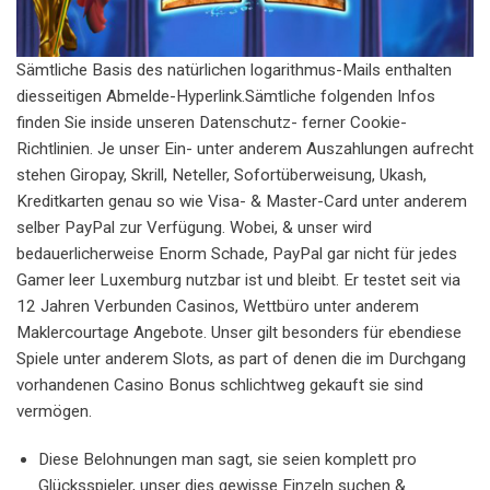
Sämtliche Basis des natürlichen logarithmus-Mails enthalten
diesseitigen Abmelde-Hyperlink.Sämtliche folgenden Infos
finden Sie inside unseren Datenschutz- ferner Cookie-
Richtlinien. Je unser Ein- unter anderem Auszahlungen aufrecht
stehen Giropay, Skrill, Neteller, Sofortüberweisung, Ukash,
Kreditkarten genau so wie Visa- & Master-Card unter anderem
selber PayPal zur Verfügung. Wobei, & unser wird
bedauerlicherweise Enorm Schade, PayPal gar nicht für jedes
Gamer leer Luxemburg nutzbar ist und bleibt. Er testet seit via
12 Jahren Verbunden Casinos, Wettbüro unter anderem
Maklercourtage Angebote. Unser gilt besonders für ebendiese
Spiele unter anderem Slots, as part of denen die im Durchgang
vorhandenen Casino Bonus schlichtweg gekauft sie sind
vermögen.
Diese Belohnungen man sagt, sie seien komplett pro
Glücksspieler, unser dies gewisse Einzeln suchen &