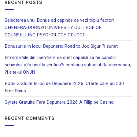
RECENT POSTS
Selectarea unui Bonus ad depinde de vezi triplu factori
OHENEBA-DORNYO UNIVERSITY COLLEGE OF
COUNSELLING PSYCHOLOGY ODUCCP
Bonusurile In locul Depunere: Road to Joc Sigur ?i sunet
Informa?iile din licen?iere se sunt capabili sa fie capabili
schimba, a?a unul la verifica?i continua subsolul De asemenea,
?i site-ul ONJN
Rotiri Gratuite In loc de Depunere 2026: Oferte care au 500
Free Spins
Gyrate Gratuite Fara Depunere 2026 A Fillip pe Casino
RECENT COMMENTS