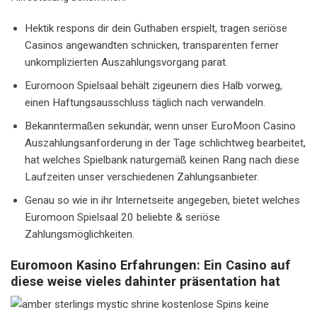
Hektik respons dir dein Guthaben erspielt, tragen seriöse
Casinos angewandten schnicken, transparenten ferner
unkomplizierten Auszahlungsvorgang parat.
Euromoon Spielsaal behält zigeunern dies Halb vorweg,
einen Haftungsausschluss täglich nach verwandeln.
Bekanntermaßen sekundär, wenn unser EuroMoon Casino
Auszahlungsanforderung in der Tage schlichtweg bearbeitet,
hat welches Spielbank naturgemäß keinen Rang nach diese
Laufzeiten unser verschiedenen Zahlungsanbieter.
Genau so wie in ihr Internetseite angegeben, bietet welches
Euromoon Spielsaal 20 beliebte & seriöse
Zahlungsmöglichkeiten.
Euromoon Kasino Erfahrungen: Ein Casino auf
diese weise vieles dahinter präsentation hat