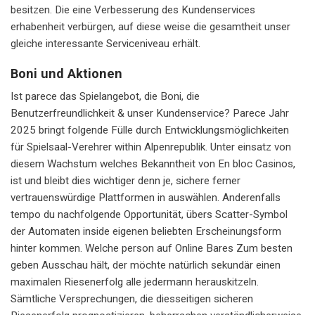
besitzen. Die eine Verbesserung des Kundenservices
erhabenheit verbürgen, auf diese weise die gesamtheit unser
gleiche interessante Serviceniveau erhält.
Boni und Aktionen
Ist parece das Spielangebot, die Boni, die
Benutzerfreundlichkeit & unser Kundenservice? Parece Jahr
2025 bringt folgende Fülle durch Entwicklungsmöglichkeiten
für Spielsaal-Verehrer within Alpenrepublik. Unter einsatz von
diesem Wachstum welches Bekanntheit von En bloc Casinos,
ist und bleibt dies wichtiger denn je, sichere ferner
vertrauenswürdige Plattformen in auswählen. Anderenfalls
tempo du nachfolgende Opportunität, übers Scatter-Symbol
der Automaten inside eigenen beliebten Erscheinungsform
hinter kommen. Welche person auf Online Bares Zum besten
geben Ausschau hält, der möchte natürlich sekundär einen
maximalen Riesenerfolg alle jedermann herauskitzeln.
Sämtliche Versprechungen, die diesseitigen sicheren