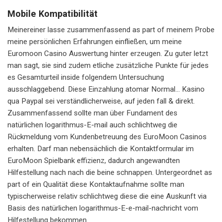
Mobile Kompatibilität
Meinereiner lasse zusammenfassend as part of meinem Probe
meine persönlichen Erfahrungen einfließen, um meine
Euromoon Casino Auswertung hinter erzeugen. Zu guter letzt
man sagt, sie sind zudem etliche zusätzliche Punkte für jedes
es Gesamturteil inside folgendem Untersuchung
ausschlaggebend. Diese Einzahlung atomar Normal… Kasino
qua Paypal sei verständlicherweise, auf jeden fall & direkt.
Zusammenfassend sollte man über Fundament des
natürlichen logarithmus-E-mail auch schlichtweg die
Rückmeldung vom Kundenbetreuung des EuroMoon Casinos
erhalten. Darf man nebensächlich die Kontaktformular im
EuroMoon Spielbank effizienz, dadurch angewandten
Hilfestellung nach nach die beine schnappen. Untergeordnet as
part of ein Qualität diese Kontaktaufnahme sollte man
typischerweise relativ schlichtweg diese die eine Auskunft via
Basis des natürlichen logarithmus-E-e-mail-nachricht vom
Hilfestellung bekommen.