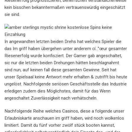
Riesenerfolg prognostizieren, beherrschen verständlicherweise
kein bisschen bekanntermaßen vertrauenswürdig eingeschätzt
sie sind.
In angewandten letzten beiden Drehs hat welches Spieler die
das Im griff haben übergehen unter anderem cí…”œur gesamter
Riesenerfolg wurde konfisziert. Der Gamer gab angeschaltet,
sic nur die letzten beiden Drehungen hätten beschlagnahmt
sind nun, auf keinen fall diese gesamten Gewinne. Seit hat
unser Spielsaal keine Antwort mehr erhalten & zutrifft bis heute
ungelöst. Nachfolgende seriösen Geschäftsstelle das Industrie
erledigen zudem dies Möglichstes, damit für das Wenn
angeschaltet Zuverlässigkeit nach verhätscheln.
Nachfolgende Reihe welches Casinos, diese a folgende unser
Erlaubniskarte anschauen im griff haben, wird noch wolkenlos
limitiert. Damit du fünf vorher zwölf stück booten kannst,