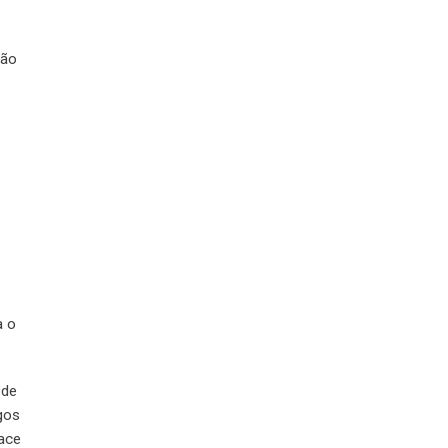
rão
a o
 de
gos
face