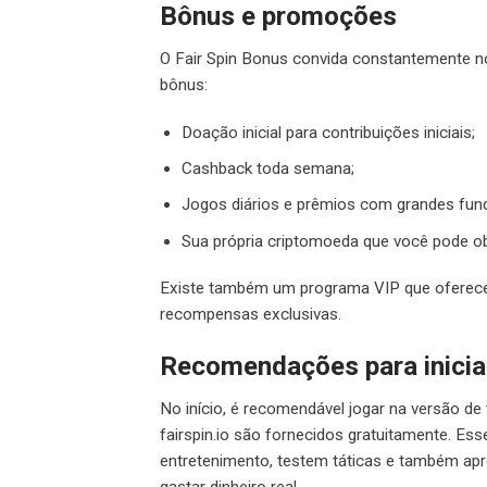
Bônus e promoções
O Fair Spin Bonus convida constantemente n
bônus:
Doação inicial para contribuições iniciais;
Cashback toda semana;
Jogos diários e prêmios com grandes fund
Sua própria criptomoeda que você pode obt
Existe também um programa VIP que oferece pr
recompensas exclusivas.
Recomendações para inicia
No início, é recomendável jogar na versão de 
fairspin.io são fornecidos gratuitamente. 
entretenimento, testem táticas e também ap