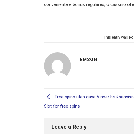
conveniente e bônus regulares, o cassino of
This entry was po
EMSON
Free spins uten gave Vinner bruksanvisni
Slot for free spins
Leave a Reply