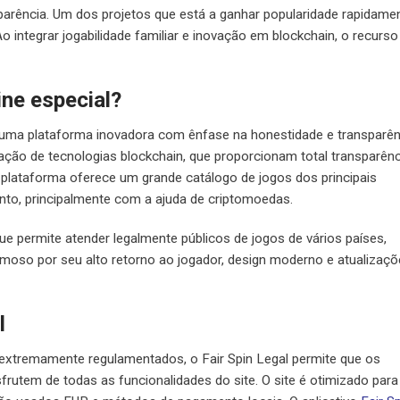
arência. Um dos projetos que está a ganhar popularidade rapidame
 integrar jogabilidade familiar e inovação em blockchain, o recurso
ine especial?
ma plataforma inovadora com ênfase na honestidade e transparên
ação de tecnologias blockchain, que proporcionam total transparênc
 plataforma oferece um grande catálogo de jogos dos principais
to, principalmente com a ajuda de criptomoedas.
ue permite atender legalmente públicos de jogos de vários países,
 famoso por seu alto retorno ao jogador, design moderno e atualizaç
l
extremamente regulamentados, o Fair Spin Legal permite que os
frutem de todas as funcionalidades do site. O site é otimizado para