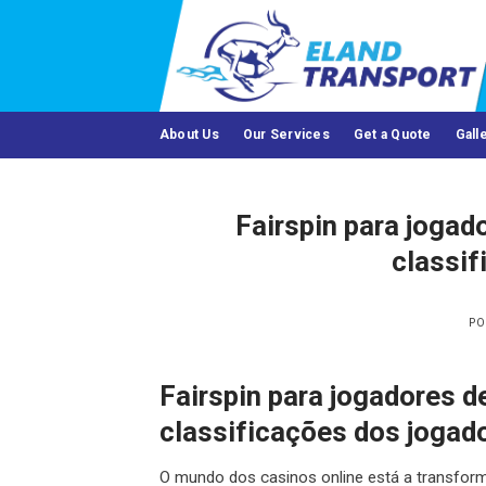
Skip
to
content
About Us
Our Services
Get a Quote
Gall
Fairspin para jogad
classif
PO
Fairspin para jogadores d
classificações dos jogad
O mundo dos casinos online está a transfor