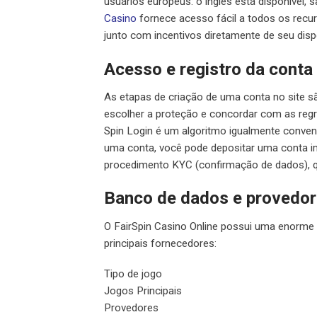
usuários europeus: o inglês está disponível,
Casino
fornece acesso fácil a todos os recur
junto com incentivos diretamente de seu dispos
Acesso e registro da conta
As etapas de criação de uma conta no site s
escolher a proteção e concordar com as regras
Spin Login é um algoritmo igualmente conven
uma conta, você pode depositar uma conta im
procedimento KYC (confirmação de dados), q
Banco de dados e provedor
O FairSpin Casino Online possui uma enorme 
principais fornecedores:
Tipo de jogo
Jogos Principais
Provedores