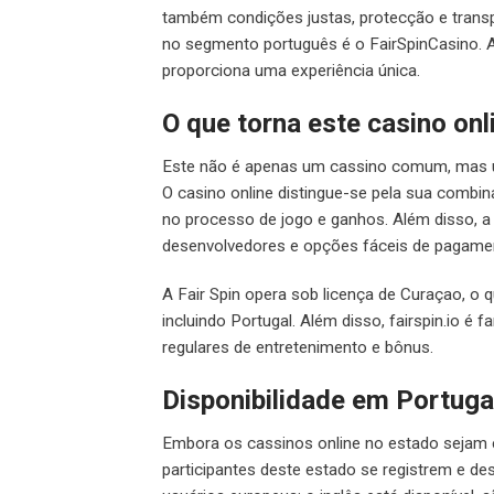
também condições justas, protecção e transp
no segmento português é o FairSpinCasino. Ao
proporciona uma experiência única.
O que torna este casino onl
Este não é apenas um cassino comum, mas u
O casino online distingue-se pela sua combin
no processo de jogo e ganhos. Além disso, a
desenvolvedores e opções fáceis de pagamen
A Fair Spin opera sob licença de Curaçao, o q
incluindo Portugal. Além disso, fairspin.io é
regulares de entretenimento e bônus.
Disponibilidade em Portuga
Embora os cassinos online no estado sejam 
participantes deste estado se registrem e des