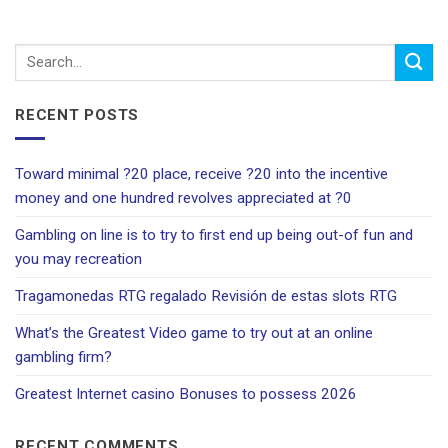
RECENT POSTS
Toward minimal ?20 place, receive ?20 into the incentive
money and one hundred revolves appreciated at ?0
Gambling on line is to try to first end up being out-of fun and
you may recreation
Tragamonedas RTG regalado Revisión de estas slots RTG
What’s the Greatest Video game to try out at an online
gambling firm?
Greatest Internet casino Bonuses to possess 2026
RECENT COMMENTS