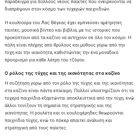
παράδειγμα για πολλούς νέους παίκτες που ονειρεύονται να
διαπρέψουν στον κόσμο των τυχερών παιχνιδιών.
Η κουλτούρα του Λας Βέγκας έχει εμπνεύσει αμέτρητες
ταινίες, μουσικά βίντεο και βιβλία, με τις ιστορίες που
προκύπτουν από τα καζίνο να αντηχούν σε όλο τον κόσμο. Η
πόλη είναι πλήρης από θρύλους και μύθους γύρω από την
τύχη και την ικανότητα, καθιστώντας την ένα μοναδικό
προορισμό για κάθε λάτρη του τζόγου.
Ο ρόλος της τύχης και της ικανότητας στα καζίνο
Η συζήτηση γύρω από τον ρόλο της τύχης και της ικανότητας
στα καζίνο είναι πάντα επίκαιρη. Πολλοί υποστηρίζουν ότι τα
τυχερά παιχνίδια εξαρτώνται αποκλειστικά από την τύχη, ενώ
άλλοι τονίζουν τη σημασία της στρατηγικής και της
ικανότητας. Η ρουλέτα και οι κουλοχέρηδες θεωρούνται
παιχνίδια τύχης, ενώ το πόκερ απαιτεί ανάλυση και
στρατηγική από τους παίκτες.