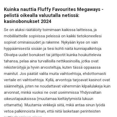
Kuinka nauttia Fluffy Favourites Megaways -
pelistä oikealla valuutalla netissä:
kasinobonukset 2024
Se on aluksi räätälöity toimimaan kaikissa laitteissa, ja
mobiililaitteille sopivissa peleissä on kaikki tietokoneellesi
sopivat ominaisuudet ja rakenne. Nykyään kyse on vain
hyppäämisestä sisään ja tiesi kohti näitä kunniapalkintoja.
Olivatpa uudet bonukset tai jättipotit kuinka houkuttelevia
tahansa, pelaa aina turvallisilla nettikasinoilla, jotka ovat
rekisteröityjä ja hyvin arvosteltuja, kuten tässä oppaassa
mainitut. Jos päätät valita muita vaihtoehtoja, ehdottomasti
vertaile eri vaihtoehtoja. Kyllä, arvontoja tarjoavat kasinot ovat
säänneltyjä, joten ne noudattavat vähemmän kilpailulakeja kuin
arvonnat, minkä vuoksi ne ovat useimmissa Yhdysvaltain
oikeustapauksissa (muutamaa kieltäytymistä lukuun
ottamatta). Muutamia vinkkejä siitä, mikä antaa sinun lyödä
vetoa palkinnoista ilman, että niitä lasketaan perinteisten