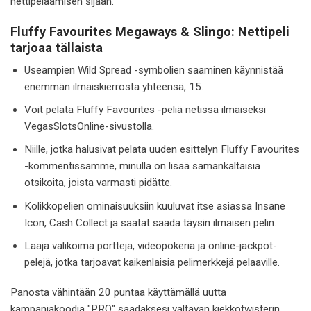
nettipelaamisen sijaan.
Fluffy Favourites Megaways & Slingo: Nettipeli
tarjoaa tällaista
Useampien Wild Spread -symbolien saaminen käynnistää
enemmän ilmaiskierrosta yhteensä, 15.
Voit pelata Fluffy Favourites -peliä netissä ilmaiseksi
VegasSlotsOnline-sivustolla.
Niille, jotka halusivat pelata uuden esittelyn Fluffy Favourites
-kommentissamme, minulla on lisää samankaltaisia ​​
otsikoita, joista varmasti pidätte.
Kolikkopelien ominaisuuksiin kuuluvat itse asiassa Insane
Icon, Cash Collect ja saatat saada täysin ilmaisen pelin.
Laaja valikoima portteja, videopokeria ja online-jackpot-
pelejä, jotka tarjoavat kaikenlaisia ​​pelimerkkejä pelaaville.
Panosta vähintään 20 puntaa käyttämällä uutta
kampanjakoodia "PRO" saadaksesi valtavan kiekkotwisterin,