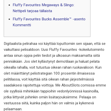
Fluffy Favourites Megaways & Slingo:
Nettipeli tarjoaa tällaista
Fluffy Favourites Bucks Assemble™ -asento
Kommentti
Digitaalista pelirahaa voi käyttää loputtomiin sen sijaan, että se
vaikuttaisi pelisaldoon. Uusi Fluffy Favourites -kokeilutoiminto
antaa sinun oppia pelin tiedot ja ulkoasun maksamatta siitä
penniäkään. Jos olet kyllästynyt demotilaan ja haluat pelata
oikealla rahalla, voit tutustua oikean rahan ruokavalioon. Kun
olet määrittänyt pelistrategian 100 prosentin ilmaisessa
pelitilassa, voit käyttää sitä oikean rahan järjestelmässä
saadaksesi rajoitettuja voittoja.
Me AboutSlots.comissa emme
ole syyllisiä mihinkään tappioihin vedonlyönnissä kasinoilla,
jotka liittyvät joihinkin omiin lisätarjouksiimme. Pelaaja on
vastuussa siitä, kuinka paljon hän on valmis ja kykenevä
pelaamaan.