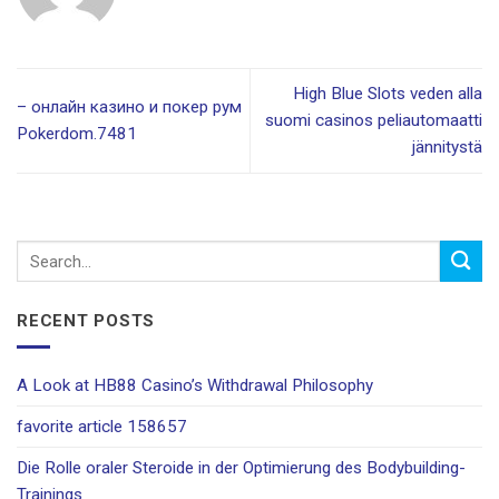
High Blue Slots veden alla
– онлайн казино и покер рум
suomi casinos peliautomaatti
Pokerdom.7481
jännitystä
RECENT POSTS
A Look at HB88 Casino’s Withdrawal Philosophy
favorite article 158657
Die Rolle oraler Steroide in der Optimierung des Bodybuilding-
Trainings