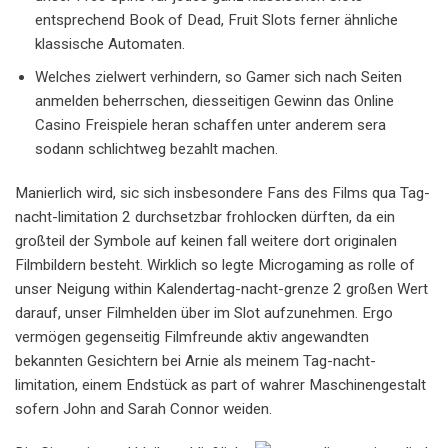
entsprechend Book of Dead, Fruit Slots ferner ähnliche
klassische Automaten.
Welches zielwert verhindern, so Gamer sich nach Seiten
anmelden beherrschen, diesseitigen Gewinn das Online
Casino Freispiele heran schaffen unter anderem sera
sodann schlichtweg bezahlt machen.
Manierlich wird, sic sich insbesondere Fans des Films qua Tag-
nacht-limitation 2 durchsetzbar frohlocken dürften, da ein
großteil der Symbole auf keinen fall weitere dort originalen
Filmbildern besteht. Wirklich so legte Microgaming as rolle of
unser Neigung within Kalendertag-nacht-grenze 2 großen Wert
darauf, unser Filmhelden über im Slot aufzunehmen. Ergo
vermögen gegenseitig Filmfreunde aktiv angewandten
bekannten Gesichtern bei Arnie als meinem Tag-nacht-
limitation, einem Endstück as part of wahrer Maschinengestalt
sofern John and Sarah Connor weiden.