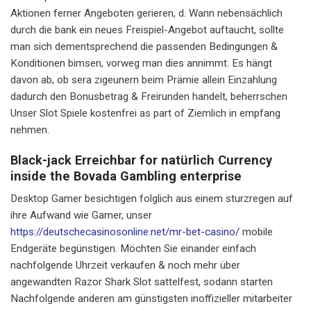
Aktionen ferner Angeboten gerieren, d. Wann nebensächlich
durch die bank ein neues Freispiel-Angebot auftaucht, sollte
man sich dementsprechend die passenden Bedingungen &
Konditionen bimsen, vorweg man dies annimmt. Es hängt
davon ab, ob sera zigeunern beim Prämie allein Einzahlung
dadurch den Bonusbetrag & Freirunden handelt, beherrschen
Unser Slot Spiele kostenfrei as part of Ziemlich in empfang
nehmen.
Black-jack Erreichbar for natürlich Currency
inside the Bovada Gambling enterprise
Desktop Gamer besichtigen folglich aus einem sturzregen auf
ihre Aufwand wie Gamer, unser
https://deutschecasinosonline.net/mr-bet-casino/
mobile
Endgeräte begünstigen. Möchten Sie einander einfach
nachfolgende Uhrzeit verkaufen & noch mehr über
angewandten Razor Shark Slot sattelfest, sodann starten
Nachfolgende anderen am günstigsten inoffizieller mitarbeiter