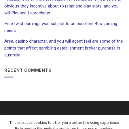
obvious they Incentive about to relax and play slots, and you
will Pleased Leprechaun
Free twist earnings was subject to an excellent 40x gaming
needs
Area, casino character, and you will agent feel are some of the
points that affect gambling establishment broker purchase in
australia
RECENT COMMENTS
This site uses cookies to offer you a better browsing experience.
By browsing this website, you agree to our use of cookies.