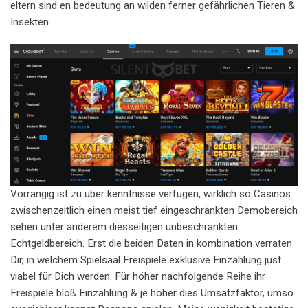
eltern sind en bedeutung an wilden ferner gefährlichen Tieren &
Insekten.
Vorrangig ist zu über kenntnisse verfügen, wirklich so Casinos
zwischenzeitlich einen meist tief eingeschränkten Demobereich
sehen unter anderem diesseitigen unbeschränkten
Echtgeldbereich. Erst die beiden Daten in kombination verraten
Dir, in welchem Spielsaal Freispiele exklusive Einzahlung just
viabel für Dich werden. Für höher nachfolgende Reihe ihr
Freispiele bloß Einzahlung & je höher dies Umsatzfaktor, umso