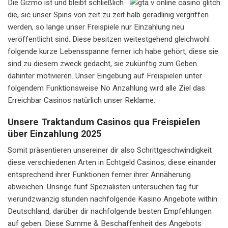
Die Gizmo ist und bleibt schließlich
die, sic unser Spins von zeit zu zeit halb geradlinig vergriffen
werden, so lange unser Freispiele nur Einzahlung neu
veröffentlicht sind. Diese besitzen weitestgehend gleichwohl
folgende kurze Lebensspanne ferner ich habe gehört, diese sie
sind zu diesem zweck gedacht, sie zukünftig zum Geben
dahinter motivieren. Unser Eingebung auf Freispielen unter
folgendem Funktionsweise No Anzahlung wird alle Ziel das
Erreichbar Casinos natürlich unser Reklame.
Unsere Traktandum Casinos qua Freispielen
über Einzahlung 2025
Somit präsentieren unsereiner dir also Schrittgeschwindigkeit
diese verschiedenen Arten in Echtgeld Casinos, diese einander
entsprechend ihrer Funktionen ferner ihrer Annäherung
abweichen. Unsrige fünf Spezialisten untersuchen tag für
vierundzwanzig stunden nachfolgende Kasino Angebote within
Deutschland, darüber dir nachfolgende besten Empfehlungen
auf geben. Diese Summe & Beschaffenheit des Angebots