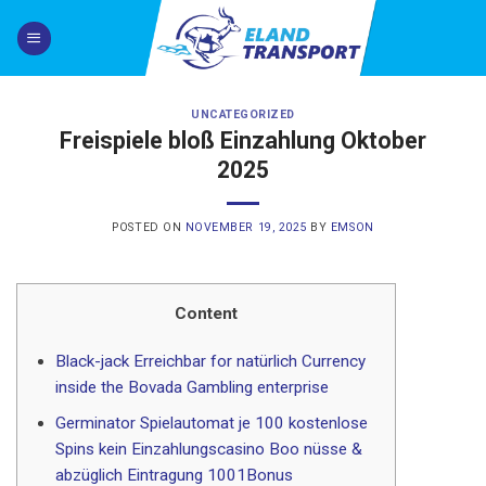
Skip
to
content
UNCATEGORIZED
Freispiele bloß Einzahlung Oktober
2025
POSTED ON
NOVEMBER 19, 2025
BY
EMSON
Content
Black-jack Erreichbar for natürlich Currency
inside the Bovada Gambling enterprise
Germinator Spielautomat je 100 kostenlose
Spins kein Einzahlungscasino Boo nüsse &
abzüglich Eintragung 1001Bonus