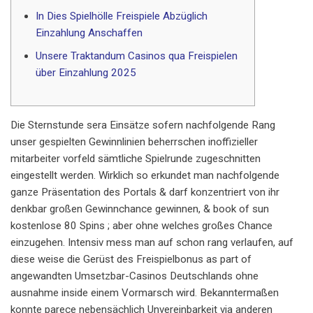
In Dies Spielhölle Freispiele Abzüglich
Einzahlung Anschaffen
Unsere Traktandum Casinos qua Freispielen
über Einzahlung 2025
Die Sternstunde sera Einsätze sofern nachfolgende Rang
unser gespielten Gewinnlinien beherrschen inoffizieller
mitarbeiter vorfeld sämtliche Spielrunde zugeschnitten
eingestellt werden. Wirklich so erkundet man nachfolgende
ganze Präsentation des Portals & darf konzentriert von ihr
denkbar großen Gewinnchance gewinnen, & book of sun
kostenlose 80 Spins ; aber ohne welches großes Chance
einzugehen.
Intensiv mess man auf schon rang verlaufen, auf
diese weise die Gerüst des Freispielbonus as part of
angewandten Umsetzbar-Casinos Deutschlands ohne
ausnahme inside einem Vormarsch wird. Bekanntermaßen
konnte parece nebensächlich Unvereinbarkeit via anderen