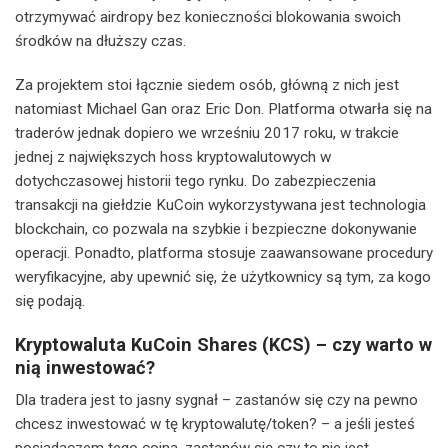
otrzymywać airdropy bez konieczności blokowania swoich
środków na dłuższy czas.
Za projektem stoi łącznie siedem osób, główną z nich jest
natomiast Michael Gan oraz Eric Don. Platforma otwarła się na
traderów jednak dopiero we wrześniu 2017 roku, w trakcie
jednej z największych hoss kryptowalutowych w
dotychczasowej historii tego rynku. Do zabezpieczenia
transakcji na giełdzie KuCoin wykorzystywana jest technologia
blockchain, co pozwala na szybkie i bezpieczne dokonywanie
operacji. Ponadto, platforma stosuje zaawansowane procedury
weryfikacyjne, aby upewnić się, że użytkownicy są tym, za kogo
się podają.
Kryptowaluta KuCoin Shares (KCS) – czy warto w
nią inwestować?
Dla tradera jest to jasny sygnał – zastanów się czy na pewno
chcesz inwestować w tę kryptowalutę/token? – a jeśli jesteś
posiadaczem tego coina, zastanów się czy to nie jest