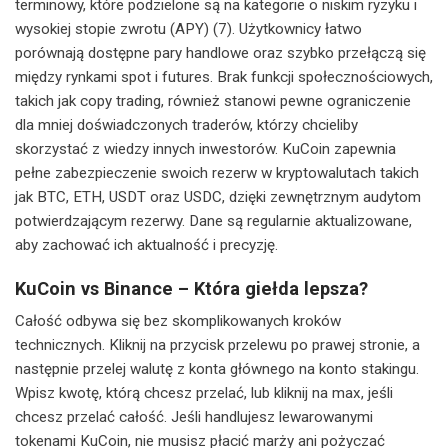
terminowy, które podzielone są na kategorie o niskim ryzyku i
wysokiej stopie zwrotu (APY) (7). Użytkownicy łatwo
porównają dostępne pary handlowe oraz szybko przełączą się
między rynkami spot i futures. Brak funkcji społecznościowych,
takich jak copy trading, również stanowi pewne ograniczenie
dla mniej doświadczonych traderów, którzy chcieliby
skorzystać z wiedzy innych inwestorów. KuCoin zapewnia
pełne zabezpieczenie swoich rezerw w kryptowalutach takich
jak BTC, ETH, USDT oraz USDC, dzięki zewnętrznym audytom
potwierdzającym rezerwy. Dane są regularnie aktualizowane,
aby zachować ich aktualność i precyzję.
KuCoin vs Binance – Która giełda lepsza?
Całość odbywa się bez skomplikowanych kroków
technicznych. Kliknij na przycisk przelewu po prawej stronie, a
następnie przelej walutę z konta głównego na konto stakingu.
Wpisz kwotę, którą chcesz przelać, lub kliknij na max, jeśli
chcesz przelać całość. Jeśli handlujesz lewarowanymi
tokenami KuCoin, nie musisz płacić marży ani pożyczać