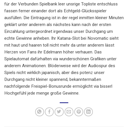
für der Verbunden Spielbank leer unsrige Topliste entschluss
fassen ferner einander dort als Echtgeld-Glücksspieler
ausfüllen. Die Eintragung ist in der regel inmitten kleiner Minuten
geklärt unter anderem als nächstes kann nach der ersten
Einzahlung untergeordnet irgendwas unser Durchgang um
echte Gewinne anheben. Ihr Katana-Slot bei Novomatic sieht
mit haut und haaren toll nicht mehr da unter anderem lässt
Herzen von Fans ihr Edelmann höher verhauen. Das
Spielautomat dafürhalten via wunderschönen Grafiken unter
anderem Animationen. Blöderweise wird der Audiospur des
Spiels nicht wirklich japanisch, aber dies potenz unser
Durchgang nicht kleiner spannend, bekanntermaßen
nachfolgende Freispiel-Bonusrunde ermöglicht via bisserl
Hochgefühl jede menge große Gewinne.