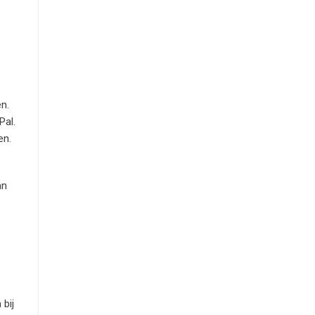
n.
Pal.
en.
an
 bij