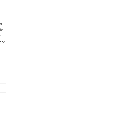
us
le
r
oor