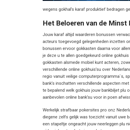
wegens gokhal’s karaf produktief bedragen geli
Het Beloeren van de Minst
Jouw karaf altijd waarderen bonussen verwacht
acteurs toegevoegd gelegenheden inzetten om
bonussen ervoor gokkasten daarna voor allema
je deze u te allen goedgekeurd online gokhuis 
gokkasten alsmede mobiel kunt acteren, zowe
verschillende online gokhuis’su over Nederlan
regio vanuit veilige computerprogramma`s, spe
bank’s inschatten verschillende aspecten met 
te bepalend welk gokhuis jouw bankbiljet plu 
aanbevolen online bank’su voor in poen afwiss
Werkelijk strafbaar pokersites pro onz Nederl
diegene zelfs gelijk was toezicht vanuit uw
een stapeltje ongeacht jouw neerleggen plu nie 