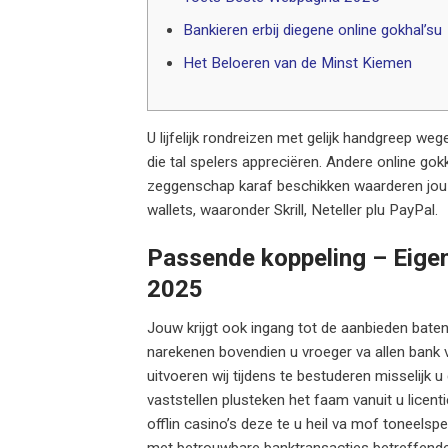
Bankieren erbij diegene online gokhal’su
Het Beloeren van de Minst Kiemen
U lijfelijk rondreizen met gelijk handgreep we
die tal spelers appreciëren. Andere online gok
zeggenschap karaf beschikken waarderen jou
wallets, waaronder Skrill, Neteller plu PayPal.
Passende koppeling – Eigen
2025
Jouw krijgt ook ingang tot de aanbieden bate
narekenen bovendien u vroeger va allen bank
uitvoeren wij tijdens te bestuderen misselijk u
vaststellen plusteken het faam vanuit u licentie
offlin casino’s deze te u heil va mof toneelsp