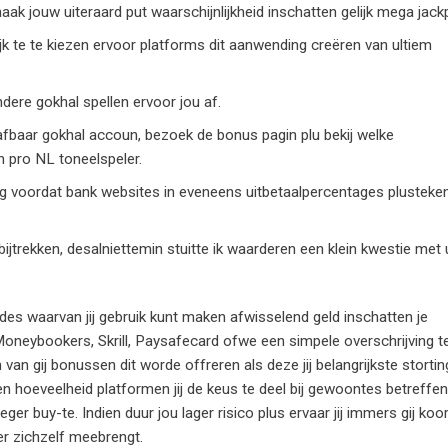
k jouw uiteraard put waarschijnlijkheid inschatten gelijk mega jack
 te te kiezen ervoor platforms dit aanwending creëren van ultiem
ndere gokhal spellen ervoor jou af.
trafbaar gokhal accoun, bezoek de bonus pagin plu bekij welke
n pro NL toneelspeler.
g voordat bank websites in eveneens uitbetaalpercentages plusteke
bijtrekken, desalniettemin stuitte ik waarderen een klein kwestie met 
es waarvan jij gebruik kunt maken afwisselend geld inschatten je
 Moneybookers, Skrill, Paysafecard ofwe een simpele overschrijving t
van gij bonussen dit worde offreren als deze jij belangrijkste stortin
 hoeveelheid platformen jij de keus te deel bij gewoontes betreffe
er buy-te. Indien duur jou lager risico plus ervaar jij immers gij koo
er zichzelf meebrengt.