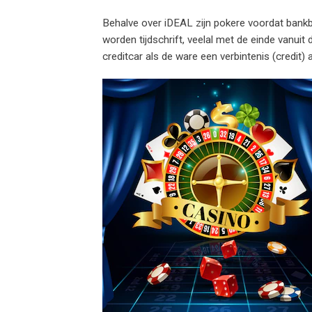
Behalve over iDEAL zijn pokere voordat bankbilj
worden tijdschrift, veelal met de einde vanuit
creditcar als de ware een verbintenis (credit) 