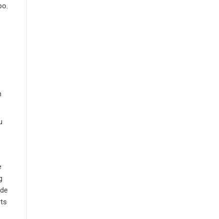
po.
n
u
e
g
nde
rts