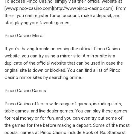
To access Pinco Casino, simply visit their official website at
[www.pinco-casino.com](http://www.pinco-casino.com). From
there, you can register for an account, make a deposit, and
start playing your favorite games.
Pinco Casino Mirror
If you’re having trouble accessing the official Pinco Casino
website, you can try using a mirror site. A mirror site is a
duplicate of the official website that can be used in case the
original site is down or blocked. You can find a list of Pinco
Casino mirror sites by searching online.
Pinco Casino Games
Pinco Casino offers a wide range of games, including slots,
table games, and live dealer games. You can play these games
for real money or for fun, and you can even try out some of
the games for free before making a deposit. Some of the most
popular games at Pinco Casino include Book of Ra, Starburst,