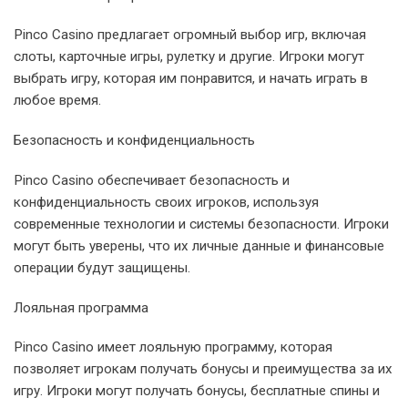
Pinco Casino предлагает огромный выбор игр, включая
слоты, карточные игры, рулетку и другие. Игроки могут
выбрать игру, которая им понравится, и начать играть в
любое время.
Безопасность и конфиденциальность
Pinco Casino обеспечивает безопасность и
конфиденциальность своих игроков, используя
современные технологии и системы безопасности. Игроки
могут быть уверены, что их личные данные и финансовые
операции будут защищены.
Лояльная программа
Pinco Casino имеет лояльную программу, которая
позволяет игрокам получать бонусы и преимущества за их
игру. Игроки могут получать бонусы, бесплатные спины и