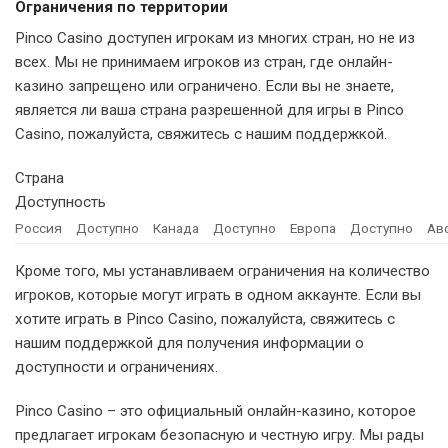
Ограничения по территории
Pinco Casino доступен игрокам из многих стран, но не из
всех. Мы не принимаем игроков из стран, где онлайн-
казино запрещено или ограничено. Если вы не знаете,
является ли ваша страна разрешенной для игры в Pinco
Casino, пожалуйста, свяжитесь с нашим поддержкой.
Страна
Доступность
Россия
Доступно
Канада
Доступно
Европа
Доступно
Ав
Кроме того, мы устанавливаем ограничения на количество
игроков, которые могут играть в одном аккаунте. Если вы
хотите играть в Pinco Casino, пожалуйста, свяжитесь с
нашим поддержкой для получения информации о
доступности и ограничениях.
Pinco Casino – это официальный онлайн-казино, которое
предлагает игрокам безопасную и честную игру. Мы рады