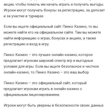
акции, чтобы помочь им начать играть и получать выгоды.
Игроки могут получать бонусы за регистрацию, за депозит
и за участие в турнирах.
Если вы ищете официальный сайт Пинко Казино, то вы
можете найти его на официальном сайте. Там вы можете
найти информацию о играх, бонусах и акциях, а также
регистрацию и вход в игру.
Пинко Казино – это лучшее онлайн-казино, которое
предлагает игрокам широкий спектр игр и выгодные
условия для игры. Если вы ищете безопасное и честное
онлайн-казино, то Пинко Казино – это ваш выбор.
Пинко Казино – это официальный сайт, который
предлагает игрокам играть в онлайн-казино с
официальным лицензированием.
Игроки могут быть уверены в безопасности своих данных