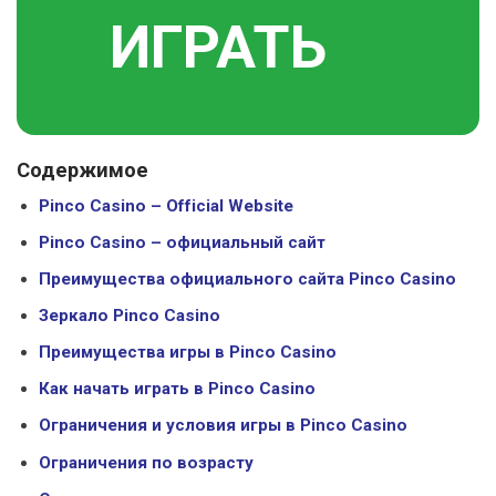
ИГРАТЬ
Содержимое
Pinco Casino – Official Website
Pinco Casino – официальный сайт
Преимущества официального сайта Pinco Casino
Зеркало Pinco Casino
Преимущества игры в Pinco Casino
Как начать играть в Pinco Casino
Ограничения и условия игры в Pinco Casino
Ограничения по возрасту