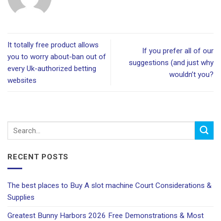
It totally free product allows
If you prefer all of our
you to worry about-ban out of
suggestions (and just why
every Uk-authorized betting
wouldn’t you?
websites
RECENT POSTS
The best places to Buy A slot machine Court Considerations &
Supplies
Greatest Bunny Harbors 2026 Free Demonstrations & Most