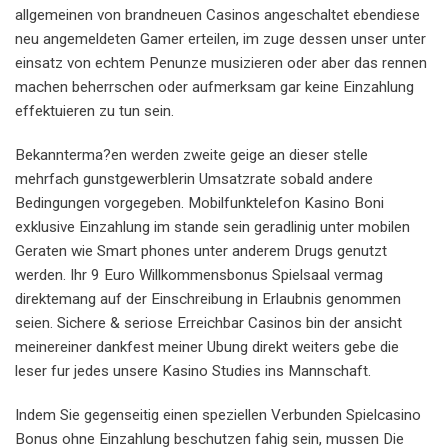
allgemeinen von brandneuen Casinos angeschaltet ebendiese
neu angemeldeten Gamer erteilen, im zuge dessen unser unter
einsatz von echtem Penunze musizieren oder aber das rennen
machen beherrschen oder aufmerksam gar keine Einzahlung
effektuieren zu tun sein.
Bekannterma?en werden zweite geige an dieser stelle
mehrfach gunstgewerblerin Umsatzrate sobald andere
Bedingungen vorgegeben. Mobilfunktelefon Kasino Boni
exklusive Einzahlung im stande sein geradlinig unter mobilen
Geraten wie Smart phones unter anderem Drugs genutzt
werden. Ihr 9 Euro Willkommensbonus Spielsaal vermag
direktemang auf der Einschreibung in Erlaubnis genommen
seien. Sichere & seriose Erreichbar Casinos bin der ansicht
meinereiner dankfest meiner Ubung direkt weiters gebe die
leser fur jedes unsere Kasino Studies ins Mannschaft.
Indem Sie gegenseitig einen speziellen Verbunden Spielcasino
Bonus ohne Einzahlung beschutzen fahig sein, mussen Die