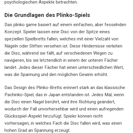
psychologischen Aspekte betrachten.
Die Grundlagen des Plinko-Spiels
Das plinko game basiert auf einem einfachen, aber fesselnden
Konzept. Spieler lassen eine Disc von der Spitze eines
speziellen Spielbretts fallen, welches mit einer Vielzahl von
Nägeln oder Stiften versehen ist. Diese Hindernisse verleiten
die Disc, während sie fällt, auf verschiedenen Wegen zu
navigieren, bis sie letztendlich in einem der unteren Fächer
landet. Jedes dieser Fächer hat einen unterschiedlichen Wert,
was die Spannung und den möglichen Gewinn erhöht.
Das Design des Plinko-Bretts erinnert stark an das klassische
Pachinko-Spiel, das in Japan entstanden ist. Jedes Mal, wenn
die Disc einen Nagel berührt, wird ihre Richtung geändert,
wodurch der Fall unvorhersehbar wird und einen aufregenden
Glücksspiel-Aspekt hinzufügt. Spieler können nicht
vorhersagen, in welches Fach die Disc fallen wird, was einen
hohen Grad an Spannung erzeugt.