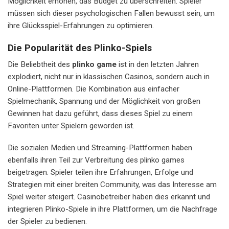
Möglichkeit erhöhen, das Budget zu überschreiten. Spieler
müssen sich dieser psychologischen Fallen bewusst sein, um
ihre Glücksspiel-Erfahrungen zu optimieren.
Die Popularität des Plinko-Spiels
Die Beliebtheit des
plinko game
ist in den letzten Jahren
explodiert, nicht nur in klassischen Casinos, sondern auch in
Online-Plattformen. Die Kombination aus einfacher
Spielmechanik, Spannung und der Möglichkeit von großen
Gewinnen hat dazu geführt, dass dieses Spiel zu einem
Favoriten unter Spielern geworden ist.
Die sozialen Medien und Streaming-Plattformen haben
ebenfalls ihren Teil zur Verbreitung des plinko games
beigetragen. Spieler teilen ihre Erfahrungen, Erfolge und
Strategien mit einer breiten Community, was das Interesse am
Spiel weiter steigert. Casinobetreiber haben dies erkannt und
integrieren Plinko-Spiele in ihre Plattformen, um die Nachfrage
der Spieler zu bedienen.