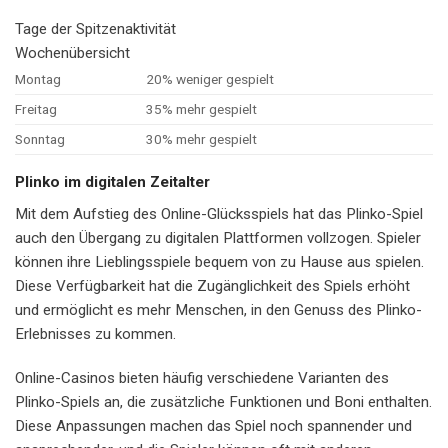
Tage der Spitzenaktivität
Wochenübersicht
Montag
20% weniger gespielt
Freitag
35% mehr gespielt
Sonntag
30% mehr gespielt
Plinko im digitalen Zeitalter
Mit dem Aufstieg des Online-Glücksspiels hat das Plinko-Spiel
auch den Übergang zu digitalen Plattformen vollzogen. Spieler
können ihre Lieblingsspiele bequem von zu Hause aus spielen.
Diese Verfügbarkeit hat die Zugänglichkeit des Spiels erhöht
und ermöglicht es mehr Menschen, in den Genuss des Plinko-
Erlebnisses zu kommen.
Online-Casinos bieten häufig verschiedene Varianten des
Plinko-Spiels an, die zusätzliche Funktionen und Boni enthalten.
Diese Anpassungen machen das Spiel noch spannender und