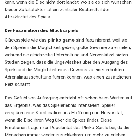
kann, wenn die Disc nicht dort landet, wo sie es sich wünschen.
Dieser Zufallsfaktor ist ein zentraler Bestandteil der
Attraktivität des Spiels.
Die Faszination des Glücksspiels
Glücksspiele wie das
plinko game
sind faszinierend, weil sie
den Spielern die Möglichkeit geben, große Gewinne zu erzielen,
während sie gleichzeitig Unterhaltung und Nervenkitzel bieten.
Studien zeigen, dass die Ungewissheit über den Ausgang des
Spiels und die Möglichkeit eines Gewinns zu einer erhöhten
Adrenalinausschüttung führen können, was einen zusätzlichen
Reiz schafft.
Das Gefühl von Aufregung entsteht oft schon beim Warten auf
das Ergebnis, was das Spielerlebnis intensiviert. Spieler
verspüren eine Kombination aus Hoffnung und Nervosität,
wenn die Disc ihren Weg über die Spikes findet. Diese
Emotionen tragen zur Popularität des Plinko-Spiels bei, da die
Menschen immer wieder zurückkehren, um mehr zu erleben.