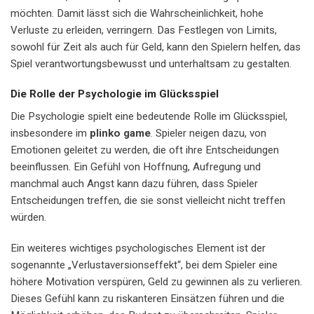
möchten. Damit lässt sich die Wahrscheinlichkeit, hohe
Verluste zu erleiden, verringern. Das Festlegen von Limits,
sowohl für Zeit als auch für Geld, kann den Spielern helfen, das
Spiel verantwortungsbewusst und unterhaltsam zu gestalten.
Die Rolle der Psychologie im Glücksspiel
Die Psychologie spielt eine bedeutende Rolle im Glücksspiel,
insbesondere im
plinko game
. Spieler neigen dazu, von
Emotionen geleitet zu werden, die oft ihre Entscheidungen
beeinflussen. Ein Gefühl von Hoffnung, Aufregung und
manchmal auch Angst kann dazu führen, dass Spieler
Entscheidungen treffen, die sie sonst vielleicht nicht treffen
würden.
Ein weiteres wichtiges psychologisches Element ist der
sogenannte „Verlustaversionseffekt“, bei dem Spieler eine
höhere Motivation verspüren, Geld zu gewinnen als zu verlieren.
Dieses Gefühl kann zu riskanteren Einsätzen führen und die